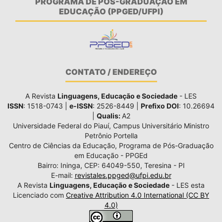
PROGRAMA DE PÓS-GRADUAÇÃO EM
EDUCAÇÃO (PPGED/UFPI)
CONTATO / ENDEREÇO
A Revista
Linguagens, Educação e Sociedade
- LES
ISSN
: 1518-0743 |
e-ISSN
: 2526-8449 |
Prefixo DOI
: 10.26694
|
Qualis:
A2
Universidade Federal do Piauí, Campus Universitário Ministro
Petrônio Portella
Centro de Ciências da Educação, Programa de Pós-Graduação
em Educação - PPGEd
Bairro: Ininga, CEP: 64049-550, Teresina - PI
E-mail:
revistales.ppged@ufpi.edu.br
A Revista
Linguagens, Educação e Sociedade
- LES esta
Licenciado com
Creative Attribution 4.0 International (CC BY
4.0)