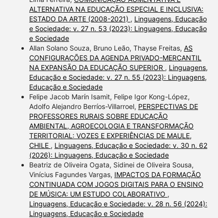
ALTERNATIVA NA EDUCAÇÃO ESPECIAL E INCLUSIVA:
ESTADO DA ARTE (2008-2021)
,
Linguagens, Educação
e Sociedade: v. 27 n. 53 (2023): Linguagens, Educação
e Sociedade
Allan Solano Souza, Bruno Leão, Thayse Freitas,
AS
CONFIGURAÇÕES DA AGENDA PRIVADO-MERCANTIL
NA EXPANSÃO DA EDUCAÇÃO SUPERIOR
,
Linguagens,
Educação e Sociedade: v. 27 n. 55 (2023): Linguagens,
Educação e Sociedade
Felipe Jacob Marín Isamit, Felipe Igor Kong-López,
Adolfo Alejandro Berríos-Villarroel,
PERSPECTIVAS DE
PROFESSORES RURAIS SOBRE EDUCAÇÃO
AMBIENTAL, AGROECOLOGIA E TRANSFORMAÇÃO
TERRITORIAL: VOZES E EXPERIÊNCIAS DE MAULE,
CHILE
,
Linguagens, Educação e Sociedade: v. 30 n. 62
(2026): Linguagens, Educação e Sociedade
Beatriz de Oliveira Ogata, Sidinei de Oliveira Sousa,
Vinícius Fagundes Vargas,
IMPACTOS DA FORMAÇÃO
CONTINUADA COM JOGOS DIGITAIS PARA O ENSINO
DE MÚSICA: UM ESTUDO COLABORATIVO
,
Linguagens, Educação e Sociedade: v. 28 n. 56 (2024):
Linguagens, Educação e Sociedade