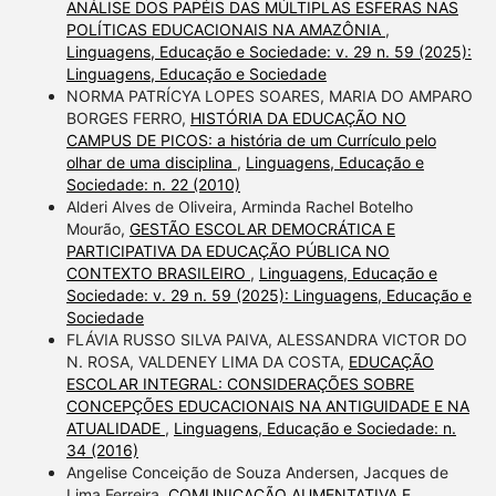
ANÁLISE DOS PAPÉIS DAS MÚLTIPLAS ESFERAS NAS
POLÍTICAS EDUCACIONAIS NA AMAZÔNIA
,
Linguagens, Educação e Sociedade: v. 29 n. 59 (2025):
Linguagens, Educação e Sociedade
NORMA PATRÍCYA LOPES SOARES, MARIA DO AMPARO
BORGES FERRO,
HISTÓRIA DA EDUCAÇÃO NO
CAMPUS DE PICOS: a história de um Currículo pelo
olhar de uma disciplina
,
Linguagens, Educação e
Sociedade: n. 22 (2010)
Alderi Alves de Oliveira, Arminda Rachel Botelho
Mourão,
GESTÃO ESCOLAR DEMOCRÁTICA E
PARTICIPATIVA DA EDUCAÇÃO PÚBLICA NO
CONTEXTO BRASILEIRO
,
Linguagens, Educação e
Sociedade: v. 29 n. 59 (2025): Linguagens, Educação e
Sociedade
FLÁVIA RUSSO SILVA PAIVA, ALESSANDRA VICTOR DO
N. ROSA, VALDENEY LIMA DA COSTA,
EDUCAÇÃO
ESCOLAR INTEGRAL: CONSIDERAÇÕES SOBRE
CONCEPÇÕES EDUCACIONAIS NA ANTIGUIDADE E NA
ATUALIDADE
,
Linguagens, Educação e Sociedade: n.
34 (2016)
Angelise Conceição de Souza Andersen, Jacques de
Lima Ferreira,
COMUNICAÇÃO AUMENTATIVA E