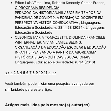
Eriton Luís Véras Lima, Roberto Kennedy Gomes Franco,
O PROGRAMA RESIDÊNCIA
PEDAGÓGICA/HISTÓRIA/UNILAB/CE EM TEMPOS DA
PANDEMIA DE COVID/19: A FORMAÇÃO DOCENTE EM
PERSPECTIVA HISTÓRICO-EDUCATIVA
,
Linguagens,
Educação e Sociedade: v. 28 n. 58 (2024): Linguagens,
Educação e Sociedade
CLEONICE MARIA TOMAZZETTI, DIOLINDA FRANCIELE
WINTERHALTER, VÍVIAN JAMILE BELING,
ORGANIZAÇÃO DA EDUCAÇÃO ESCOLAR E EDUCAÇÃO
INFANTIL: PENSANDO A PARTIR DA ABORDAGEM
HISTÓRICA E DAS POLÍTICAS EDUCACIONAIS
,
Linguagens, Educação e Sociedade: n. 34 (2016)
<<
<
2
3
4
5
6
7
8
9
10
11
>
>>
Você também pode
iniciar uma pesquisa avançada por
similaridade
para este artigo.
Artigos mais lidos pelo mesmo(s) autor(es)