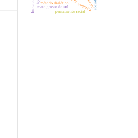
redenção do gurguéia
sociologia
método dialético
mato grosso do sul
pensamento racial