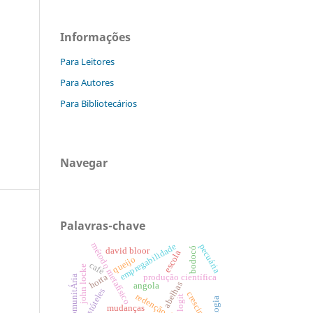
Informações
Para Leitores
Para Autores
Para Bibliotecários
Navegar
Palavras-chave
método metafísico
empregabilidade
pecuária
bodocó
david bloor
escola
queijo
café
john locke
horta
produção científica
horta comunitÁria
abelhas
angola
aristóteles
crescimento
logit
mudanças