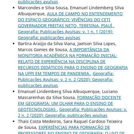
publicações avulsas
Marcondes e Silva Sousa, Emanuel Lindemberg Silva
Albuquerque,
AULA DE CAMPO NO ENTENDIMENTO
DO ESPAÇO GEOGRÁFICO: VIVÊNCIAS DO CETI
GOVERNADOR FREITAS NETO, TERESINA, PIAUÍ
,
Geografia: Publicações Avulsas: v. 1 n. 1 (2019):
Geografia: publicações avulsas
Bartira Araújo da Silva Viana, Jaelson Silva Lopes,
Marcos Gomes de Sousa,
A IMPORTÂNCIA DA
MONITORIA ACADÊMICA NA FORMAÇÃO INICIAL:
RELATO DE EXPERIÊNCIA NA DISCIPLINA DE
RECURSOS DIDÁTICOS PARA O ENSINO DE GEOGRAFIA
NA UFPI EM TEMPOS DE PANDEMIA
,
Geografia:
Publicações Avulsas: v. 2 n. 2 (2020): Geografia:
publicações avulsas
Emanuel Lindemberg Silva Albuquerque, Luciano
Mascarenhas da Silva Sousa,
FORMAÇÃO DOCENTE
EM GEOGRAFIA: UM OLHAR PARA O ENSINO DE
GEOTECNOLOGIAS
,
Geografia: Publicações Avulsas: v.
2 n. 2 (2020): Geografia: publicações avulsas
Thais Costa Medeiros, Sara Raquel Cardoso Teixeira
de Sousa,
EXPERIÊNCIAS PARA FORMAÇÃO DE
PROFESSORES NO ENSINO DE GEOGRAFIA: O USO DE