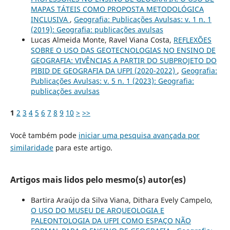
MAPAS TÁTEIS COMO PROPOSTA METODOLÓGICA
INCLUSIVA
,
Geografia: Publicações Avulsas: v. 1 n. 1
(2019): Geografia: publicações avulsas
Lucas Almeida Monte, Ravel Viana Costa,
REFLEXÕES
SOBRE O USO DAS GEOTECNOLOGIAS NO ENSINO DE
GEOGRAFIA: VIVÊNCIAS A PARTIR DO SUBPROJETO DO
PIBID DE GEOGRAFIA DA UFPI (2020-2022)
,
Geografia:
Publicações Avulsas: v. 5 n. 1 (2023): Geografia:
publicações avulsas
1
2
3
4
5
6
7
8
9
10
>
>>
Você também pode
iniciar uma pesquisa avançada por
similaridade
para este artigo.
Artigos mais lidos pelo mesmo(s) autor(es)
Bartira Araújo da Silva Viana, Dithara Evely Campelo,
O USO DO MUSEU DE ARQUEOLOGIA E
PALEONTOLOGIA DA UFPI COMO ESPAÇO NÃO