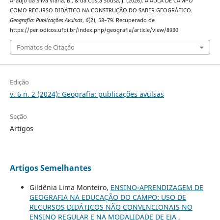
Araújo da Silva Viana, B., & da Costa Sousa, J. (2026). A AULA DE CAMPO
COMO RECURSO DIDÁTICO NA CONSTRUÇÃO DO SABER GEOGRÁFICO.
Geografia: Publicações Avulsas
,
6
(2), 58–79. Recuperado de
https://periodicos.ufpi.br/index.php/geografia/article/view/8930
Fomatos de Citação
Edição
v. 6 n. 2 (2024): Geografia: publicações avulsas
Seção
Artigos
Artigos Semelhantes
Gildênia Lima Monteiro,
ENSINO-APRENDIZAGEM DE
GEOGRAFIA NA EDUCAÇÃO DO CAMPO: USO DE
RECURSOS DIDÁTICOS NÃO CONVENCIONAIS NO
ENSINO REGULAR E NA MODALIDADE DE EJA
,