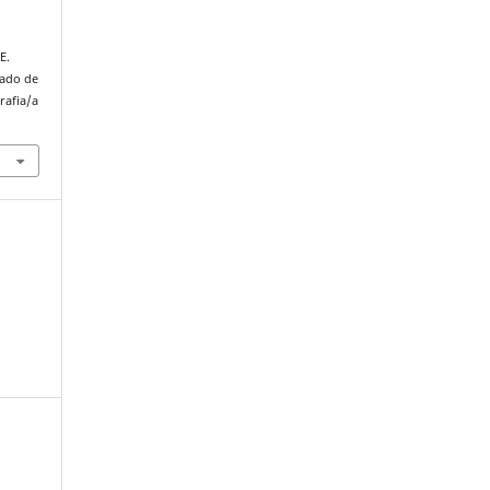
E.
rado de
rafia/a