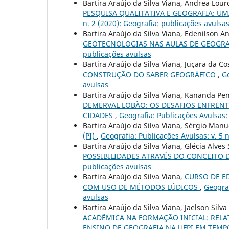
Bartira Araújo da Silva Viana, Andrea Lo
PESQUISA QUALITATIVA E GEOGRAFIA: 
n. 2 (2020): Geografia: publicações avulsa
Bartira Araújo da Silva Viana, Edenilson A
GEOTECNOLOGIAS NAS AULAS DE GEOGR
publicações avulsas
Bartira Araújo da Silva Viana, Juçara da C
CONSTRUÇÃO DO SABER GEOGRÁFICO
,
Ge
avulsas
Bartira Araújo da Silva Viana, Kananda Pe
DEMERVAL LOBÃO: OS DESAFIOS ENFREN
CIDADES
,
Geografia: Publicações Avulsas: 
Bartira Araújo da Silva Viana, Sérgio Man
(PI)
,
Geografia: Publicações Avulsas: v. 5 
Bartira Araújo da Silva Viana, Glécia Alves 
POSSIBILIDADES ATRAVÉS DO CONCEITO 
publicações avulsas
Bartira Araújo da Silva Viana,
CURSO DE E
COM USO DE MÉTODOS LÚDICOS
,
Geograf
avulsas
Bartira Araújo da Silva Viana, Jaelson Si
ACADÊMICA NA FORMAÇÃO INICIAL: RELAT
ENSINO DE GEOGRAFIA NA UFPI EM TEM