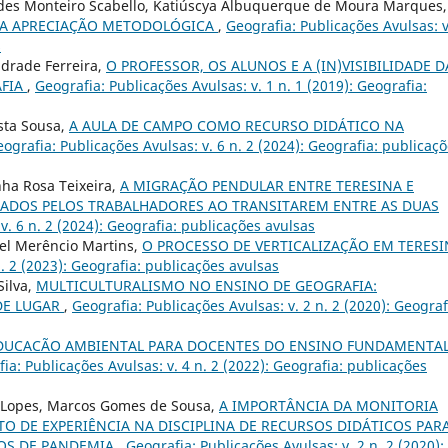
urdes Monteiro Scabello, Katiúscya Albuquerque de Moura Marques,
UMA APRECIAÇÃO METODOLÓGICA
,
Geografia: Publicações Avulsas: v
s
ndrade Ferreira,
O PROFESSOR, OS ALUNOS E A (IN)VISIBILIDADE D
AFIA
,
Geografia: Publicações Avulsas: v. 1 n. 1 (2019): Geografia:
osta Sousa,
A AULA DE CAMPO COMO RECURSO DIDÁTICO NA
ografia: Publicações Avulsas: v. 6 n. 2 (2024): Geografia: publicaç
nha Rosa Teixeira,
A MIGRAÇÃO PENDULAR ENTRE TERESINA E
TADOS PELOS TRABALHADORES AO TRANSITAREM ENTRE AS DUAS
v. 6 n. 2 (2024): Geografia: publicações avulsas
uel Merêncio Martins,
O PROCESSO DE VERTICALIZAÇÃO EM TERESI
n. 2 (2023): Geografia: publicações avulsas
Silva,
MULTICULTURALISMO NO ENSINO DE GEOGRAFIA:
DE LUGAR
,
Geografia: Publicações Avulsas: v. 2 n. 2 (2020): Geograf
DUCACÃO AMBIENTAL PARA DOCENTES DO ENSINO FUNDAMENTA
ia: Publicações Avulsas: v. 4 n. 2 (2022): Geografia: publicações
lva Lopes, Marcos Gomes de Sousa,
A IMPORTÂNCIA DA MONITORIA
O DE EXPERIÊNCIA NA DISCIPLINA DE RECURSOS DIDÁTICOS PAR
POS DE PANDEMIA
,
Geografia: Publicações Avulsas: v. 2 n. 2 (2020):