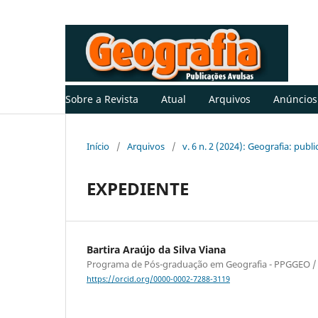
Sobre a Revista
Atual
Arquivos
Anúncios
Início
/
Arquivos
/
v. 6 n. 2 (2024): Geografia: publ
EXPEDIENTE
Bartira Araújo da Silva Viana
Programa de Pós-graduação em Geografia - PPGGEO /
https://orcid.org/0000-0002-7288-3119