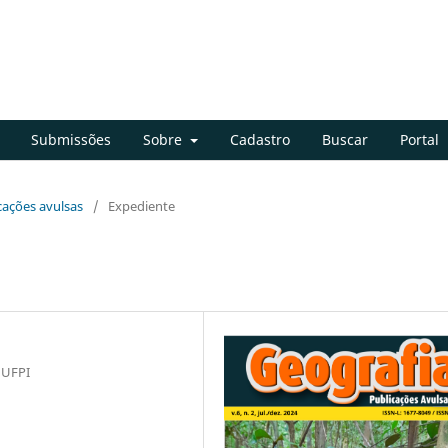
Submissões
Sobre
Cadastro
Buscar
Portal
icações avulsas
/
Expediente
 UFPI