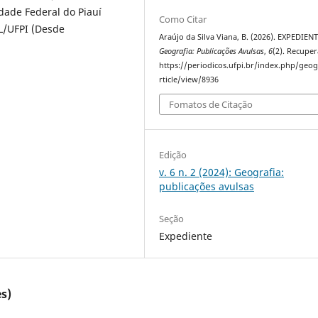
dade Federal do Piauí
Como Citar
HL/UFPI (Desde
Araújo da Silva Viana, B. (2026). EXPEDIENT
Geografia: Publicações Avulsas
,
6
(2). Recupe
https://periodicos.ufpi.br/index.php/geog
rticle/view/8936
Fomatos de Citação
Edição
v. 6 n. 2 (2024): Geografia:
publicações avulsas
Seção
Expediente
s)