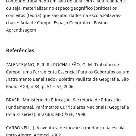
conteúdo trabalhado em sala de aula com a sua realidade,
ou seja, materializar no espaço geográfico (prática) os
conceitos (teoria) que são abordados na escola.Palavras-
chave: Aula de Campo. Espaço Geográfico. Ensino-
Aprendizagem
Referências
"ALENTEJANO, P. R. R.; ROCHA-LEÃO, O. M. Trabalho de
Campo: uma Ferramenta Essencial Para os Geógrafos ou um
Instrumento Banalizado? Boletim Paulista de Geografia. São
Paulo: AGB, n.84, p. 51 – 67, 2006.
BRASIL. Ministério da Educação. Secretaria de Educação
Fundamental. Parâmetros Curriculares Nacionais: Geografia
(5ª a 8ª séries). Brasília: MEC/SEF, 1998.
CARBONELL, J. A aventura de inovar: a mudança na escola.
Porto Alegre: Artmed, 2002.