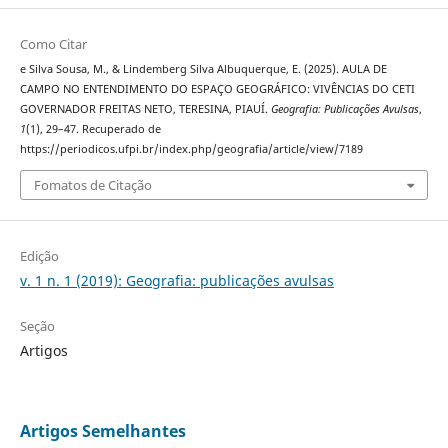
Como Citar
e Silva Sousa, M., & Lindemberg Silva Albuquerque, E. (2025). AULA DE
CAMPO NO ENTENDIMENTO DO ESPAÇO GEOGRÁFICO: VIVÊNCIAS DO CETI
GOVERNADOR FREITAS NETO, TERESINA, PIAUÍ.
Geografia: Publicações Avulsas
,
1
(1), 29–47. Recuperado de
https://periodicos.ufpi.br/index.php/geografia/article/view/7189
Fomatos de Citação
Edição
v. 1 n. 1 (2019): Geografia: publicações avulsas
Seção
Artigos
Artigos Semelhantes