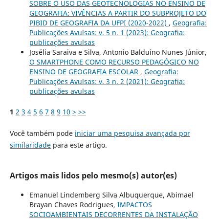
SOBRE O USO DAS GEOTECNOLOGIAS NO ENSINO DE
GEOGRAFIA: VIVÊNCIAS A PARTIR DO SUBPROJETO DO
PIBID DE GEOGRAFIA DA UFPI (2020-2022)
,
Geografia:
Publicações Avulsas: v. 5 n. 1 (2023): Geografia:
publicações avulsas
Josélia Saraiva e Silva, Antonio Balduino Nunes Júnior,
O SMARTPHONE COMO RECURSO PEDAGÓGICO NO
ENSINO DE GEOGRAFIA ESCOLAR
,
Geografia:
Publicações Avulsas: v. 3 n. 2 (2021): Geografia:
publicações avulsas
1
2
3
4
5
6
7
8
9
10
>
>>
Você também pode
iniciar uma pesquisa avançada por
similaridade
para este artigo.
Artigos mais lidos pelo mesmo(s) autor(es)
Emanuel Lindemberg Silva Albuquerque, Abimael
Brayan Chaves Rodrigues,
IMPACTOS
SOCIOAMBIENTAIS DECORRENTES DA INSTALAÇÃO