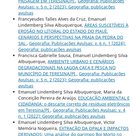
PAISAGEM EM TERESINA/PI
,
Geografia: Publicações
Avulsas: v. 5 n. 2 (2023): Geografia: publicações
avulsas
Francyeudes Talles Alves da Cruz, Emanuel
Lindemberg Silva Albuquerque,
ÁREAS SUSCETÍVEIS À
EROSÃO NO LITORAL DO ESTADO DO PIAUÍ:
CENÁRIOS E PERSPECTIVAS NA PRAIA DA PEDRA DO
SAL
,
Geografia: Publicações Avulsas: v. 6 n. 1 (2024):
Geografia: publicações avulsas
Francisca Gabrielle Sousa, Emanuel Lindemberg Silva
Albuquerque,
AMBIENTE URBANO E CENÁRIOS
DEGRADACIONAIS NA LAGOA CAÇA E PESCA NO
MUNICÍPIO DE TERESINA/PI
,
Geografia: Publicações
Avulsas: v. 5 n. 2 (2023): Geografia: publicações
avulsas
Emanuel Lindemberg Silva Albuquerque, Maria da
Conceição Pereira de Araújo,
EDUCAÇÃO AMBIENTAL E
CIDADANIA: o descarte correto de resíduos eletrônicos
em Teresina/PI
,
Geografia: Publicações Avulsas: v. 4
n. 1 (2022): Geografia: publicações avulsas
Emanuel Lindemberg Silva Albuquerque, Victor
Memória Nogueira,
EXTRAÇÃO DA OPALA E IMPACTOS
DERIVADOS: Uma análise do garimpo Boi Morto no