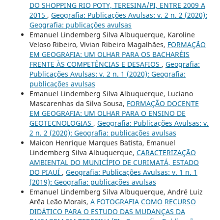
DO SHOPPING RIO POTY, TERESINA/PI, ENTRE 2009 A
2015
,
Geografia: Publicações Avulsas: v. 2 n. 2 (2020):
Geografia: publicações avulsas
Emanuel Lindemberg Silva Albuquerque, Karoline
Veloso Ribeiro, Vívian Ribeiro Magalhães,
FORMAÇÃO
EM GEOGRAFIA: UM OLHAR PARA OS BACHARÉIS
FRENTE ÀS COMPETÊNCIAS E DESAFIOS
,
Geografia:
Publicações Avulsas: v. 2 n. 1 (2020): Geografia:
publicações avulsas
Emanuel Lindemberg Silva Albuquerque, Luciano
Mascarenhas da Silva Sousa,
FORMAÇÃO DOCENTE
EM GEOGRAFIA: UM OLHAR PARA O ENSINO DE
GEOTECNOLOGIAS
,
Geografia: Publicações Avulsas: v.
2 n. 2 (2020): Geografia: publicações avulsas
Maicon Henrique Marques Batista, Emanuel
Lindemberg Silva Albuquerque,
CARACTERIZAÇÃO
AMBIENTAL DO MUNICÍPIO DE CURIMATÁ, ESTADO
DO PIAUÍ
,
Geografia: Publicações Avulsas: v. 1 n. 1
(2019): Geografia: publicações avulsas
Emanuel Lindemberg Silva Albuquerque, André Luiz
Arêa Leão Morais,
A FOTOGRAFIA COMO RECURSO
DIDÁTICO PARA O ESTUDO DAS MUDANÇAS DA