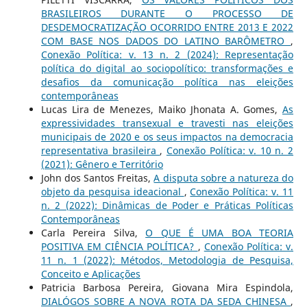
BRASILEIROS DURANTE O PROCESSO DE
DESDEMOCRATIZAÇÃO OCORRIDO ENTRE 2013 E 2022
COM BASE NOS DADOS DO LATINO BARÔMETRO
,
Conexão Política: v. 13 n. 2 (2024): Representação
política do digital ao sociopolítico: transformações e
desafios da comunicação política nas eleições
contemporâneas
Lucas Lira de Menezes, Maiko Jhonata A. Gomes,
As
expressividades transexual e travesti nas eleições
municipais de 2020 e os seus impactos na democracia
representativa brasileira
,
Conexão Política: v. 10 n. 2
(2021): Gênero e Território
John dos Santos Freitas,
A disputa sobre a natureza do
objeto da pesquisa ideacional
,
Conexão Política: v. 11
n. 2 (2022): Dinâmicas de Poder e Práticas Políticas
Contemporâneas
Carla Pereira Silva,
O QUE É UMA BOA TEORIA
POSITIVA EM CIÊNCIA POLÍTICA?
,
Conexão Política: v.
11 n. 1 (2022): Métodos, Metodologia de Pesquisa,
Conceito e Aplicações
Patricia Barbosa Pereira, Giovana Mira Espindola,
DIALÓGOS SOBRE A NOVA ROTA DA SEDA CHINESA
,