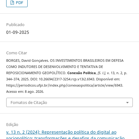
PDF
Publicado
01-09-2025
Como Citar
BORGES, David Gonçalves. OS INVESTIMENTOS BRASILEIROS EM DEFESA
COMO INDUTORES DE DESENVOLVIMENTO E TENTATIVA DE
REPOSICIONAMENTO GEOPOLÍTICO.
Conexão Política
,
[S. l.]
, v. 13, n. 2, p.
344–374, 2025. DOI: 10.26694/2317-3254.rcp.v13i2.6943. Disponível em:
https://periodicos.ufpi.br/index.php/conexaopolitica/article/view/6943.
Acesso em: 8 ago. 2026.
Fomatos de Citação
Edição
v. 13 n. 2 (2024): Representação política do digital ao
sociopolítico: transformações e desafios da comunicação