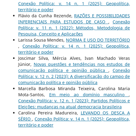
Conexão Política: v. 14 n. 1 (2025): Geopolítica,
território e poder
Flávio da Cunha Rezende,
RAZÕES E POSSIBILIDADES
INFERENCIAIS PARA ESTUDOS DE CASO
,
Conexão
Política: v. 11 n. 1 (2022): Métodos, Metodologia de
Pesquisa, Conceito e Aplicações
Larissa Sousa Mendes,
NORMA E USO DO TERRITÓRIO
,
Conexão Política: v. 14 n. 1 (2025): Geopolítica,
território e poder
Joscimar Silva, Mércia Alves, Ivan Machado Veras
Júnior,
Novas questões e tendências nos estudos de
comunicação política e opinião pública
,
Conexão
Política: v. 12 n. 2 (2023): A diversificação do campo de
comunicação política e opinião pública
Marcella Barbosa Miranda Teixeira, Carolina Maria
Mota-Santos,
Em meio ao domínio masculino
,
Conexão Política: v. 12 n. 1 (2023): Partidos Políticos e
Eleições: mudanças na atual democracia brasileira
Carolina Pereira Madureira,
LEVANDO OS DESCA A
SÉRIO
,
Conexão Política: v. 14 n. 1 (2025): Geopolítica,
território e poder