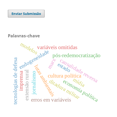
Enviar Submissão
Palavras-chave
modelos
variáveis omitidas
endogeneidade
pós-redemocratização
tecnologias de defesa
marx
causalidade reversa
estado
lutas ambientais
extensão rural
imprensa
jornalismo
cultura política
mídia
ditadura militar
economia política
erros em variáveis