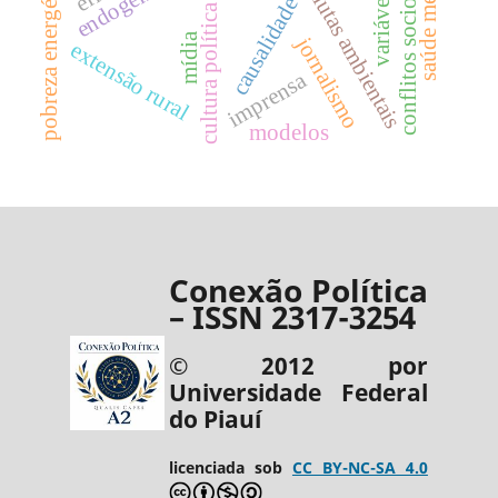
conflitos socioambientais
causalidade reversa
saúde mental
pobreza energética
lutas ambientais
cultura política
mídia
jornalismo
extensão rural
imprensa
modelos
Conexão Política
– ISSN 2317-3254
© 2012 por
Universidade Federal
do Piauí
licenciada sob
CC BY-NC-SA 4.0