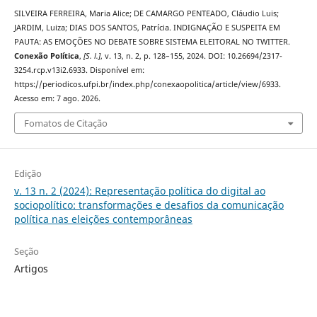
SILVEIRA FERREIRA, Maria Alice; DE CAMARGO PENTEADO, Cláudio Luis;
JARDIM, Luiza; DIAS DOS SANTOS, Patrícia. INDIGNAÇÃO E SUSPEITA EM
PAUTA: AS EMOÇÕES NO DEBATE SOBRE SISTEMA ELEITORAL NO TWITTER.
Conexão Política
,
[S. l.]
, v. 13, n. 2, p. 128–155, 2024. DOI: 10.26694/2317-
3254.rcp.v13i2.6933. Disponível em:
https://periodicos.ufpi.br/index.php/conexaopolitica/article/view/6933.
Acesso em: 7 ago. 2026.
Fomatos de Citação
Edição
v. 13 n. 2 (2024): Representação política do digital ao
sociopolítico: transformações e desafios da comunicação
política nas eleições contemporâneas
Seção
Artigos