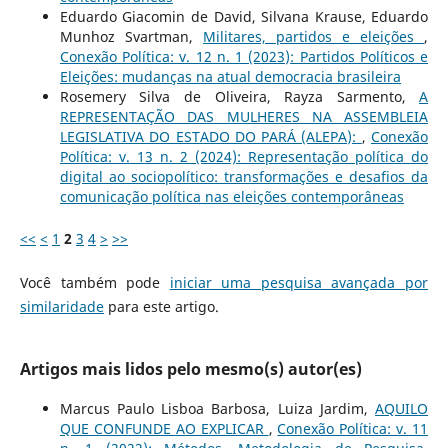
Eduardo Giacomin de David, Silvana Krause, Eduardo
Munhoz Svartman,
Militares, partidos e eleições
,
Conexão Política: v. 12 n. 1 (2023): Partidos Políticos e
Eleições: mudanças na atual democracia brasileira
Rosemery Silva de Oliveira, Rayza Sarmento,
A
REPRESENTAÇÃO DAS MULHERES NA ASSEMBLEIA
LEGISLATIVA DO ESTADO DO PARÁ (ALEPA):
,
Conexão
Política: v. 13 n. 2 (2024): Representação política do
digital ao sociopolítico: transformações e desafios da
comunicação política nas eleições contemporâneas
<<
<
1
2
3
4
>
>>
Você também pode
iniciar uma pesquisa avançada por
similaridade
para este artigo.
Artigos mais lidos pelo mesmo(s) autor(es)
Marcus Paulo Lisboa Barbosa, Luiza Jardim,
AQUILO
QUE CONFUNDE AO EXPLICAR
,
Conexão Política: v. 11