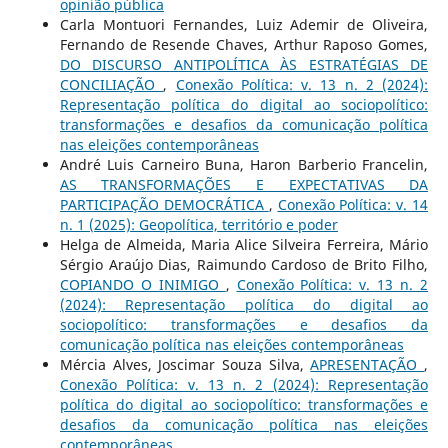
opinião pública
Carla Montuori Fernandes, Luiz Ademir de Oliveira,
Fernando de Resende Chaves, Arthur Raposo Gomes,
DO DISCURSO ANTIPOLÍTICA ÀS ESTRATÉGIAS DE
CONCILIAÇÃO
,
Conexão Política: v. 13 n. 2 (2024):
Representação política do digital ao sociopolítico:
transformações e desafios da comunicação política
nas eleições contemporâneas
André Luis Carneiro Buna, Haron Barberio Francelin,
AS TRANSFORMAÇÕES E EXPECTATIVAS DA
PARTICIPAÇÃO DEMOCRÁTICA
,
Conexão Política: v. 14
n. 1 (2025): Geopolítica, território e poder
Helga de Almeida, Maria Alice Silveira Ferreira, Mário
Sérgio Araújo Dias, Raimundo Cardoso de Brito Filho,
COPIANDO O INIMIGO
,
Conexão Política: v. 13 n. 2
(2024): Representação política do digital ao
sociopolítico: transformações e desafios da
comunicação política nas eleições contemporâneas
Mércia Alves, Joscimar Souza Silva,
APRESENTAÇÃO
,
Conexão Política: v. 13 n. 2 (2024): Representação
política do digital ao sociopolítico: transformações e
desafios da comunicação política nas eleições
contemporâneas