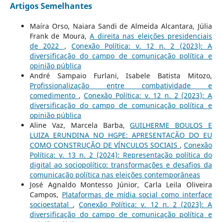
Artigos Semelhantes
Maíra Orso, Naiara Sandi de Almeida Alcantara, Júlia
Frank de Moura,
A direita nas eleições presidenciais
de 2022
,
Conexão Política: v. 12 n. 2 (2023): A
diversificação do campo de comunicação política e
opinião pública
André Sampaio Furlani, Isabele Batista Mitozo,
Profissionalização entre combatividade e
comedimento
,
Conexão Política: v. 12 n. 2 (2023): A
diversificação do campo de comunicação política e
opinião pública
Aline Vaz, Marcela Barba,
GUILHERME BOULOS E
LUIZA ERUNDINA NO HGPE: APRESENTAÇÃO DO EU
COMO CONSTRUÇÃO DE VÍNCULOS SOCIAIS
,
Conexão
Política: v. 13 n. 2 (2024): Representação política do
digital ao sociopolítico: transformações e desafios da
comunicação política nas eleições contemporâneas
José Agnaldo Montesso Júnior, Carla Leila Oliveira
Campos,
Plataformas de mídia social como interface
socioestatal
,
Conexão Política: v. 12 n. 2 (2023): A
diversificação do campo de comunicação política e