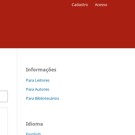
Cadastro
Acesso
Informações
Para Leitores
Para Autores
Para Bibliotecários
Idioma
English