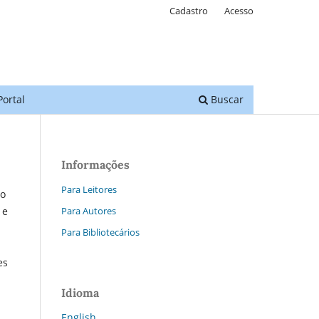
Cadastro
Acesso
Portal
Buscar
Informações
Para Leitores
xo
Para Autores
 e
Para Bibliotecários
es
Idioma
English