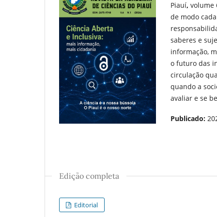
Piauí
,
volume 6
de modo cada 
responsabilida
saberes e suje
informação, m
o futuro das i
circulação qu
quando a soci
avaliar e se b
Publicado:
20
Edição completa
Editorial