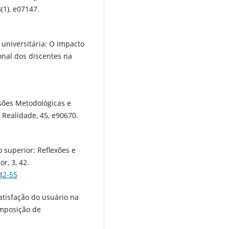
(1), e07147.
o universitária: O impacto
onal dos discentes na
ensões Metodológicas e
 Realidade, 45, e90670.
o superior: Reflexões e
r, 3, 42.
42-55
 satisfação do usuário na
imposição de