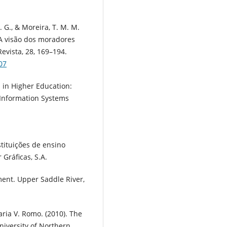
. G., & Moreira, T. M. M.
 A visão dos moradores
vista, 28, 169–194.
07
s in Higher Education:
 Information Systems
tituições de ensino
Gráficas, S.A.
ement. Upper Saddle River,
ria V. Romo. (2010). The
niversity of Northern