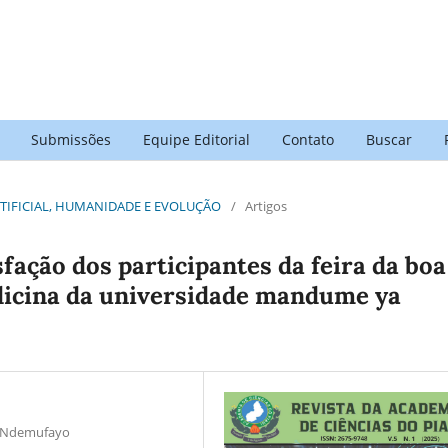
Submissões
Equipe Editorial
Contato
Buscar
A ARTIFICIAL, HUMANIDADE E EVOLUÇÃO
/
Artigos
sfação dos participantes da feira da boa
dicina da universidade mandume ya
a Ndemufayo