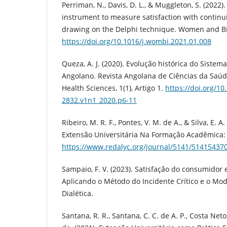
Perriman, N., Davis, D. L., & Muggleton, S. (2022)
instrument to measure satisfaction with continui
drawing on the Delphi technique. Women and Bir
https://doi.org/10.1016/j.wombi.2021.01.008
Queza, A. J. (2020). Evolução histórica do Siste
Angolano. Revista Angolana de Ciências da Saúd
Health Sciences, 1(1), Artigo 1.
https://doi.org/1
2832.v1n1_2020.p6-11
Ribeiro, M. R. F., Pontes, V. M. de A., & Silva, E. 
Extensão Universitária Na Formação Acadêmica: 
https://www.redalyc.org/journal/5141/51415437
Sampaio, F. V. (2023). Satisfação do consumidor 
Aplicando o Método do Incidente Crítico e o Mod
Dialética.
Santana, R. R., Santana, C. C. de A. P., Costa Neto, 