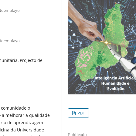
 Ndemufayo
 Ndemufayo
unitária, Projecto de
 à comunidade o
PDF
o a melhorar a qualidade
nário de aprendizagem
icina da Universidade
Publicado