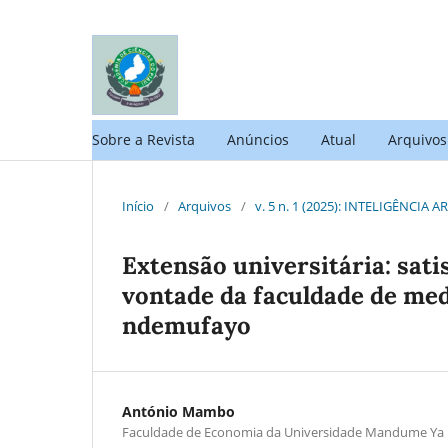
Sobre a Revista
Anúncios
Atual
Arquivos
Início
/
Arquivos
/
v. 5 n. 1 (2025): INTELIGÊNCI
Extensão universitária: sati
vontade da faculdade de me
ndemufayo
António Mambo
Faculdade de Economia da Universidade Mandume Y