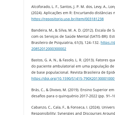
Alcoforado, L. F., Santos, J. P. M. dos, Levy, A., Long
(2024). Aplicações em R: Encurtando distâncias n
https://repositorio.usp.br/item/003181238
Bandeira, M., & Silva, M. A. D. (2012). Escala de 
com os Serviços de Saúde Mental (SATIS-BR): Est
Brasileiro de Psiquiatria, 61(3), 124–132.
https://
20852012000300002
Bastos, G. A. N., & Fasolo, L. R. (2013). Fatores q
do paciente ambulatorial em uma população de
de base populacional. Revista Brasileira de Epid
https://doi.org/10.1590/S1415-790X20130001000
Brás, C., & Divovo, M. (2019). Ensino Superior e
desafios para o quinquénio 2017-2022 (pp. 91–10
Cabanzo, C., Cala, F., & Fonseca, I. (2024). Univer
Responsibility: Synergies and Discourses Around