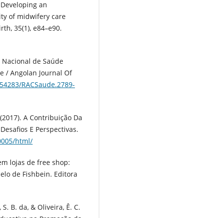
. Developing an
ty of midwifery care
th, 35(1), e84–e90.
ma Nacional de Saúde
e / Angolan Journal Of
0.54283/RACSaude.2789-
A. (2017). A Contribuição Da
Desafios E Perspectivas.
0005/html/
em lojas de free shop:
elo de Fishbein. Editora
S. B. da, & Oliveira, Ê. C.