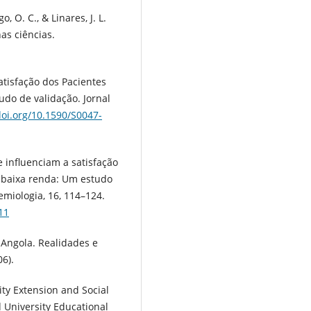
o, O. C., & Linares, J. L.
as ciências.
Satisfação dos Pacientes
udo de validação. Jornal
doi.org/10.1590/S0047-
ue influenciam a satisfação
 baixa renda: Um estudo
emiologia, 16, 114–124.
11
m Angola. Realidades e
6).
sity Extension and Social
 University Educational