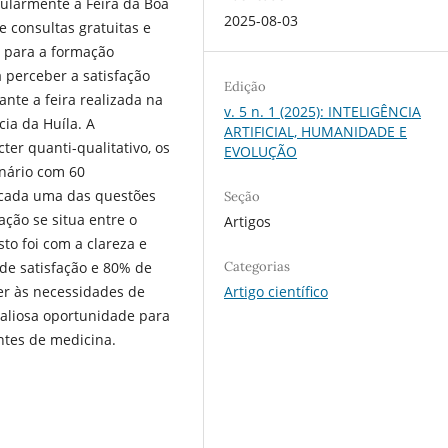
armente a Feira da Boa
2025-08-03
 consultas gratuitas e
 para a formação
a perceber a satisfação
Edição
nte a feira realizada na
v. 5 n. 1 (2025): INTELIGÊNCIA
ia da Huíla. A
ARTIFICIAL, HUMANIDADE E
ter quanti-qualitativo, os
EVOLUÇÃO
nário com 60
 cada uma das questões
Seção
ação se situa entre o
Artigos
sto foi com a clareza e
Categorias
e satisfação e 80% de
Artigo científico
er às necessidades de
aliosa oportunidade para
ntes de medicina.