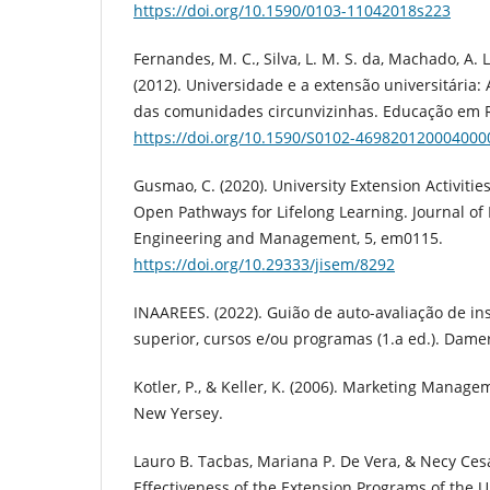
https://doi.org/10.1590/0103-11042018s223
Fernandes, M. C., Silva, L. M. S. da, Machado, A. L
(2012). Universidade e a extensão universitária:
das comunidades circunvizinhas. Educação em Re
https://doi.org/10.1590/S0102-469820120004000
Gusmao, C. (2020). University Extension Activitie
Open Pathways for Lifelong Learning. Journal of
Engineering and Management, 5, em0115.
https://doi.org/10.29333/jisem/8292
INAAREES. (2022). Guião de auto-avaliação de ins
superior, cursos e/ou programas (1.a ed.). Damer 
Kotler, P., & Keller, K. (2006). Marketing Manag
New Yersey.
Lauro B. Tacbas, Mariana P. De Vera, & Necy Cesa
Effectiveness of the Extension Programs of the U