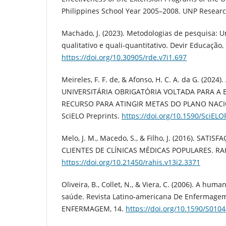
Philippines School Year 2005–2008. UNP Research 
Machado, J. (2023). Metodologias de pesquisa: U
qualitativo e quali-quantitativo. Devir Educação, 
https://doi.org/10.30905/rde.v7i1.697
Meireles, F. F. de, & Afonso, H. C. A. da G. (2024
UNIVERSITÁRIA OBRIGATÓRIA VOLTADA PARA A
RECURSO PARA ATINGIR METAS DO PLANO NAC
SciELO Preprints.
https://doi.org/10.1590/SciELO
Melo, J. M., Macedo, S., & Filho, J. (2016). SAT
CLIENTES DE CLÍNICAS MÉDICAS POPULARES. RAH
https://doi.org/10.21450/rahis.v13i2.3371
Oliveira, B., Collet, N., & Viera, C. (2006). A hum
saúde. Revista Latino-americana De Enfermage
ENFERMAGEM, 14.
https://doi.org/10.1590/S01