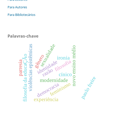
Para Autores
Para Bibliotecários
Palavras-chave
sexualidade
violências epistêmicas
novo ensino médio
gênero
filosofia da educaÇÃo
ironia
filosofia
identidade
parresia
razão
cínico
paulo freire
modernidade
feminismo
democracia
experiência