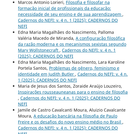
Marcos Antonio Lorieri,
Filosofia e filosofar na
formação inicial de profissionais da educação:
necessidade de seu ensino e de sua aprendizagem
,
Cadernos do NEFI: v. 4 n. 1 (2025): CADERNOS DO
NEFI
Edna Maria Magalhães do Nascimento, Palloma
Valéria Macedo de Miranda,
A configuração filosófica
da razão moderna e os mecanismos sexistas segundo
Mary Wollstonecraft
,
Cadernos do NEFI: v. 4 n. 1
(2025): CADERNOS DO NEFI
Edna Maria Magalhães do Nascimento, Lara Karoline
Portela Santos,
Problemas de gênero, feminismo e
identidade em Judith Butler
,
Cadernos do NEFI: v. 4 n.
1 (2025): CADERNOS DO NEFI
Maria de Jesus dos Santos, Zoraide Araújo Louzeiro,
Inspirações rousseauneanas para o ensino de filosofia
,
Cadernos do NEFI: v. 4 n. 1 (2025): CADERNOS DO
NEFI
Jamile de Castro Cavalcanti Moura, Aluizio Cavalcante
Moura,
A educação bancária na filosofia de Paulo
Freire e os desafios do novo ensino médio no Brasil
,
Cadernos do NEFI: v. 4 n. 1 (2025): CADERNOS DO
NEFI