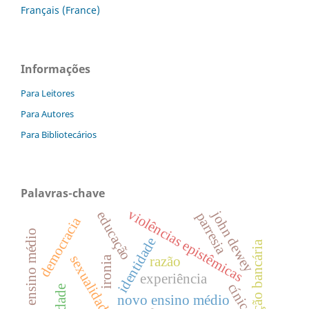
Français (France)
Informações
Para Leitores
Para Autores
Para Bibliotecários
Palavras-chave
violências epistêmicas
john dewey
educação
parresia
democracia
ensino médio
identidade
educação bancária
sexualidade
ironia
razão
experiência
cínico
novo ensino médio