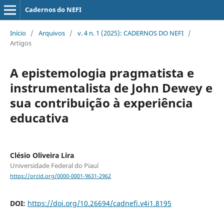
Cadernos do NEFI
Início
/
Arquivos
/
v. 4 n. 1 (2025): CADERNOS DO NEFI
/
Artigos
A epistemologia pragmatista e
instrumentalista de John Dewey e
sua contribuição à experiência
educativa
Clésio Oliveira Lira
Universidade Federal do Piauí
https://orcid.org/0000-0001-9631-2962
DOI:
https://doi.org/10.26694/cadnefi.v4i1.8195