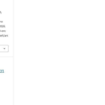
S,
ino
 2026.
l em:
efi/art
EFI