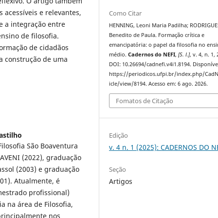
flexivo. O artigo também
s acessíveis e relevantes,
Como Citar
 a integração entre
HENNING, Leoni Maria Padilha; RODRIGUE
sino de filosofia.
Benedito de Paula. Formação crítica e
emancipatória: o papel da filosofia no ens
formação de cidadãos
médio.
Cadernos do NEFI
,
[S. l.]
, v. 4, n. 1,
ara construção de uma
DOI: 10.26694/cadnefi.v4i1.8194. Disponíve
https://periodicos.ufpi.br/index.php/CadN
icle/view/8194. Acesso em: 6 ago. 2026.
Fomatos de Citação
astilho
Edição
Filosofia São Boaventura
v. 4 n. 1 (2025): CADERNOS DO N
FAVENI (2022), graduação
ssol (2003) e graduação
Seção
001). Atualmente, é
Artigos
estrado profissional)
 na área de Filosofia,
principalmente nos