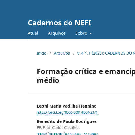
Cadernos do NEFI
Atual
Arquivos
Sobre
Início
/
Arquivos
/
v. 4 n. 1 (2025): CADERNOS DO 
Formação crítica e emancipa
médio
Leoni Maria Padilha Henning
https://orcid.org/0000-0001-8004-2371
Benedito de Paula Rodrigues
EE. Prof. Carlos Castilho
https://orcid.org/0000-0003-1567-4000