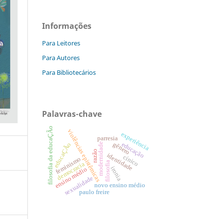
Informações
Para Leitores
Para Autores
Para Bibliotecários
Palavras-chave
filosofia da educaÇÃo
violências epistêmicas
experiência
parresia
educação
gênero
educaÇÃo
modernidade
razão
identidade
cínico
feminismo
filosofia
democracia
ironia
ensino médio
sexualidade
novo ensino médio
paulo freire