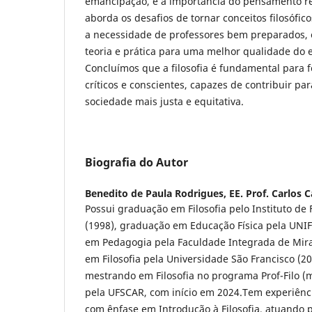
emancipação, e a importância do pensamento re
aborda os desafios de tornar conceitos filosófico
a necessidade de professores bem preparados, e
teoria e prática para uma melhor qualidade do en
Concluímos que a filosofia é fundamental para 
críticos e conscientes, capazes de contribuir p
sociedade mais justa e equitativa.
Biografia do Autor
Benedito de Paula Rodrigues,
EE. Prof. Carlos C
Possui graduação em Filosofia pelo Instituto de 
(1998), graduação em Educação Física pela UNI
em Pedagogia pela Faculdade Integrada de Mira
em Filosofia pela Universidade São Francisco (2
mestrando em Filosofia no programa Prof-Filo (m
pela UFSCAR, com início em 2024.Tem experiência
com ênfase em Introdução à Filosofia, atuando 