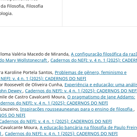
da Filosofia, Filosofia
ologia.
lloma Valéria Macedo de Miranda,
A configuração filosófica da raz
do Mary Wollstonecraft
,
Cadernos do NEFI: v. 4 n. 1 (2025): CADE
a Karoline Portela Santos,
Problemas de gênero, feminismo e
NEFI: v. 4 n. 1 (2025): CADERNOS DO NEFI
r Roosevelt de Oliveira Cunha,
Experiência e educação: uma análi
 John Dewey
,
Cadernos do NEFI: v. 4 n. 1 (2025): CADERNOS DO NEF
ile de Castro Cavalcanti Moura,
O pragmatismo de Jane Addams:
dernos do NEFI: v. 4 n. 1 (2025): CADERNOS DO NEFI
 Louzeiro,
Inspirações rousseauneanas para o ensino de filosofia
,
RNOS DO NEFI
Cadernos do NEFI: v. 4 n. 1 (2025): CADERNOS DO NEFI
o Cavalcante Moura,
A educação bancária na filosofia de Paulo Freir
il
,
Cadernos do NEFI: v. 4 n. 1 (2025): CADERNOS DO NEFI