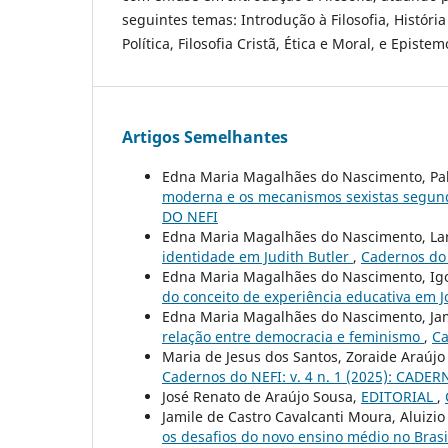
seguintes temas: Introdução à Filosofia, História 
Política, Filosofia Cristã, Ética e Moral, e Epistem
Artigos Semelhantes
Edna Maria Magalhães do Nascimento, Pa
moderna e os mecanismos sexistas segun
DO NEFI
Edna Maria Magalhães do Nascimento, Lar
identidade em Judith Butler
,
Cadernos do 
Edna Maria Magalhães do Nascimento, Igo
do conceito de experiência educativa em
Edna Maria Magalhães do Nascimento, Jam
relação entre democracia e feminismo
,
Ca
Maria de Jesus dos Santos, Zoraide Araújo
Cadernos do NEFI: v. 4 n. 1 (2025): CADE
José Renato de Araújo Sousa,
EDITORIAL
,
Jamile de Castro Cavalcanti Moura, Aluizi
os desafios do novo ensino médio no Bras