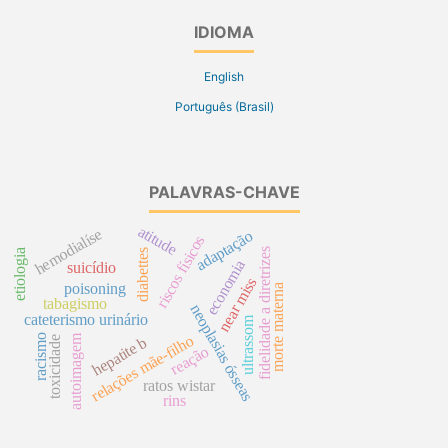
IDIOMA
English
Português (Brasil)
PALAVRAS-CHAVE
atitude
hemodialíse
adaptação
riscos físicos
fidelidade a diretrizes
diabettes
etiologia
economia
suicídio
near miss
poisoning
morte materna
tabagismo
neoplasias ósseas
cateterismo urinário
ultrassom
racismo
autoimagem
relações mãe-filho
toxicidade
hepatite b
reação
ratos wistar
rins