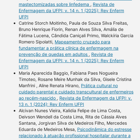
mastectomizadas sobre linfedema
,
Revista de
Enfermagem da UFPI: v. 14 n. 1 (2025): Rev Enferm
UFPI
Catrine Storch Moitinho, Paula de Souza Silva Freitas,
Bruno Henrique Fiorin, Renan Alves Silva, Amália de
Fátima Lucena, Cândida Caniçali Primo, Walckíria Garcia
Romero Sipolatti,
Mapeamento cruzado para
fundamentar a prática clínica de enfermagem na
prevenção de quedas em adultos
,
Revista de
Enfermagem da UFPI: v. 14 n. 1 (2025): Rev Enferm
UFPI
Maria Aparecida Baggio, Fabiana Paes Nogueira
Timoteo, Rosane Meire Munhak da Silva, Gisele Cristina
Manfrini , Aline Renata Hirano,
Prática cultural no
cuidado parental e cuidado transcultural de enfermeiros
ao recém-nascido
,
Revista de Enfermagem da UFPI: v.
13 n. 1 (2024): Rev Enferm UFPI
Alcivan Nunes Vieira, Kalidia Felipe de Lima Costa,
Deivson Wendell da Costa Lima, Rita de Cássia Alves
Santana, Jorgivan Silva de Medeiros Filho, Mercedes
Eduarda de Medeiros Mesa,
Psicodinâmica do estresse
relacionado à atuação profissional hospitalar durante a