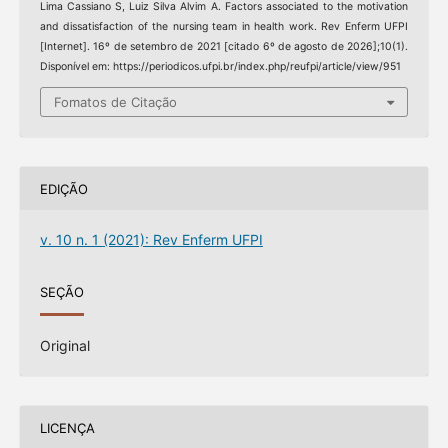
Lima Cassiano S, Luiz Silva Alvim A. Factors associated to the motivation
and dissatisfaction of the nursing team in health work. Rev Enferm UFPI
[Internet]. 16º de setembro de 2021 [citado 6º de agosto de 2026];10(1).
Disponível em: https://periodicos.ufpi.br/index.php/reufpi/article/view/951
Fomatos de Citação
EDIÇÃO
v. 10 n. 1 (2021): Rev Enferm UFPI
SEÇÃO
Original
LICENÇA