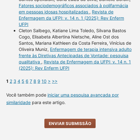
Fatores sociodemográficos associados à polifarmácia
em pessoas idosas hospitalizadas
,
Revista de
Enfermagem da UFPI: v. 14 n. 1 (2025): Rev Enferm
UFPI
Cleton Salbego, Katiane Lima Toledo, Silvana Bastos
Cogo, Elisabeta Albertina Nietsche, Aline Ost dos
Santos, Mariana Kathleen da Costa Ferreira, Vinícius de
Oliveira Muniz,
Enfermagem de terapia intensiva adulto
frente às Diretivas Antecipadas de Vontade: pesquisa
qualitativa
,
Revista de Enfermagem da UFPI: v. 14 n. 1
(2025): Rev Enferm UFPI
1
2
3
4
5
6
7
8
9
10
>
>>
Você também pode
iniciar uma pesquisa avançada por
similaridade
para este artigo.
ENVIAR SUBMISSÃO