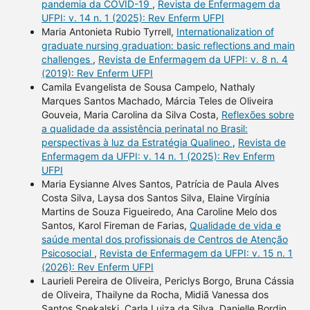
pandemia da COVID-19
,
Revista de Enfermagem da
UFPI: v. 14 n. 1 (2025): Rev Enferm UFPI
Maria Antonieta Rubio Tyrrell,
Internationalization of
graduate nursing graduation: basic reflections and main
challenges
,
Revista de Enfermagem da UFPI: v. 8 n. 4
(2019): Rev Enferm UFPI
Camila Evangelista de Sousa Campelo, Nathaly
Marques Santos Machado, Márcia Teles de Oliveira
Gouveia, Maria Carolina da Silva Costa,
Reflexões sobre
a qualidade da assistência perinatal no Brasil:
perspectivas à luz da Estratégia Qualineo
,
Revista de
Enfermagem da UFPI: v. 14 n. 1 (2025): Rev Enferm
UFPI
Maria Eysianne Alves Santos, Patrícia de Paula Alves
Costa Silva, Laysa dos Santos Silva, Elaine Virgínia
Martins de Souza Figueiredo, Ana Caroline Melo dos
Santos, Karol Fireman de Farias,
Qualidade de vida e
saúde mental dos profissionais de Centros de Atenção
Psicosocial
,
Revista de Enfermagem da UFPI: v. 15 n. 1
(2026): Rev Enferm UFPI
Laurieli Pereira de Oliveira, Periclys Borgo, Bruna Cássia
de Oliveira, Thailyne da Rocha, Midiã Vanessa dos
Santos Spekalski, Carla Luiza da Silva, Danielle Bordin,