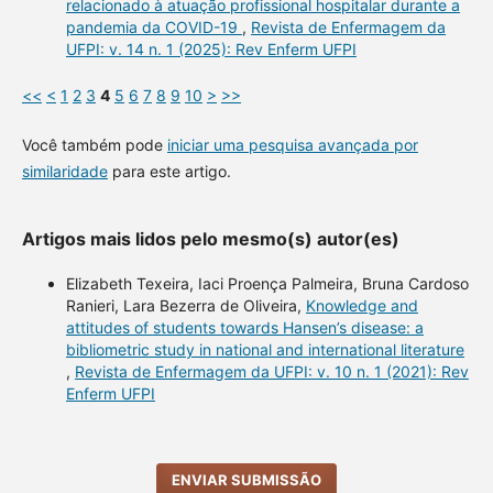
relacionado à atuação profissional hospitalar durante a
pandemia da COVID-19
,
Revista de Enfermagem da
UFPI: v. 14 n. 1 (2025): Rev Enferm UFPI
<<
<
1
2
3
4
5
6
7
8
9
10
>
>>
Você também pode
iniciar uma pesquisa avançada por
similaridade
para este artigo.
Artigos mais lidos pelo mesmo(s) autor(es)
Elizabeth Texeira, Iaci Proença Palmeira, Bruna Cardoso
Ranieri, Lara Bezerra de Oliveira,
Knowledge and
attitudes of students towards Hansen’s disease: a
bibliometric study in national and international literature
,
Revista de Enfermagem da UFPI: v. 10 n. 1 (2021): Rev
Enferm UFPI
ENVIAR SUBMISSÃO