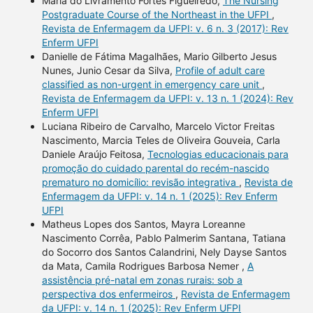
Maria do Livramento Fortes Figueiredo,
The Nursing
Postgraduate Course of the Northeast in the UFPI
,
Revista de Enfermagem da UFPI: v. 6 n. 3 (2017): Rev
Enferm UFPI
Danielle de Fátima Magalhães, Mario Gilberto Jesus
Nunes, Junio Cesar da Silva,
Profile of adult care
classified as non-urgent in emergency care unit
,
Revista de Enfermagem da UFPI: v. 13 n. 1 (2024): Rev
Enferm UFPI
Luciana Ribeiro de Carvalho, Marcelo Victor Freitas
Nascimento, Marcia Teles de Oliveira Gouveia, Carla
Daniele Araújo Feitosa,
Tecnologias educacionais para
promoção do cuidado parental do recém-nascido
prematuro no domicílio: revisão integrativa
,
Revista de
Enfermagem da UFPI: v. 14 n. 1 (2025): Rev Enferm
UFPI
Matheus Lopes dos Santos, Mayra Loreanne
Nascimento Corrêa, Pablo Palmerim Santana, Tatiana
do Socorro dos Santos Calandrini, Nely Dayse Santos
da Mata, Camila Rodrigues Barbosa Nemer ,
A
assistência pré-natal em zonas rurais: sob a
perspectiva dos enfermeiros
,
Revista de Enfermagem
da UFPI: v. 14 n. 1 (2025): Rev Enferm UFPI