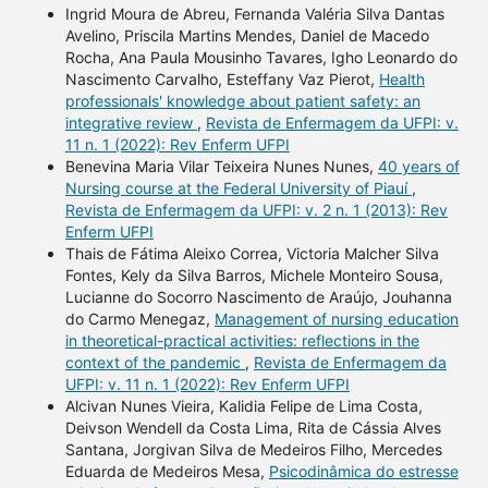
Ingrid Moura de Abreu, Fernanda Valéria Silva Dantas
Avelino, Priscila Martins Mendes, Daniel de Macedo
Rocha, Ana Paula Mousinho Tavares, Igho Leonardo do
Nascimento Carvalho, Esteffany Vaz Pierot,
Health
professionals' knowledge about patient safety: an
integrative review
,
Revista de Enfermagem da UFPI: v.
11 n. 1 (2022): Rev Enferm UFPI
Benevina Maria Vilar Teixeira Nunes Nunes,
40 years of
Nursing course at the Federal University of Piauí
,
Revista de Enfermagem da UFPI: v. 2 n. 1 (2013): Rev
Enferm UFPI
Thais de Fátima Aleixo Correa, Victoria Malcher Silva
Fontes, Kely da Silva Barros, Michele Monteiro Sousa,
Lucianne do Socorro Nascimento de Araújo, Jouhanna
do Carmo Menegaz,
Management of nursing education
in theoretical-practical activities: reflections in the
context of the pandemic
,
Revista de Enfermagem da
UFPI: v. 11 n. 1 (2022): Rev Enferm UFPI
Alcivan Nunes Vieira, Kalidia Felipe de Lima Costa,
Deivson Wendell da Costa Lima, Rita de Cássia Alves
Santana, Jorgivan Silva de Medeiros Filho, Mercedes
Eduarda de Medeiros Mesa,
Psicodinâmica do estresse