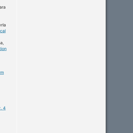
ara
yrla
cal
a,
tion
rm
. 4