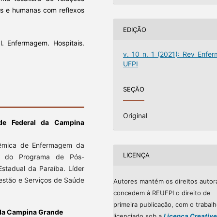
onais e humanas com reflexos
EDIÇÃO
l. Enfermagem. Hospitais.
v. 10 n. 1 (2021): Rev Enfer
UFPI
SEÇÃO
Original
ade Federal da Campina
dêmica de Enfermagem da
LICENÇA
e do Programa de Pós-
stadual da Paraíba. Líder
Gestão e Serviços de Saúde
Autores mantém os direitos autor
concedem à REUFPI o direito de
primeira publicação, com o trabal
 da Campina Grande
licenciado sob a
Licença Creative