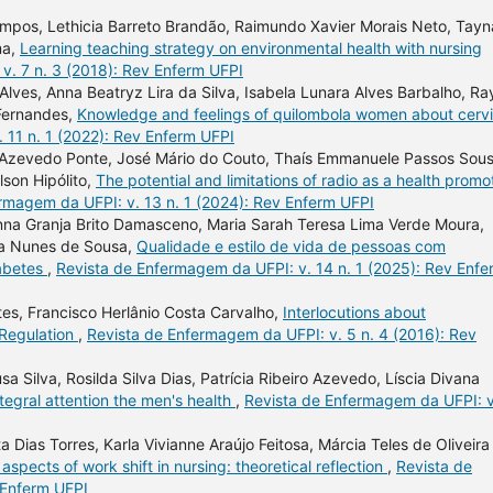
ampos, Lethicia Barreto Brandão, Raimundo Xavier Morais Neto, Tayn
ma,
Learning teaching strategy on environmental health with nursing
v. 7 n. 3 (2018): Rev Enferm UFPI
Alves, Anna Beatryz Lira da Silva, Isabela Lunara Alves Barbalho, Ra
 Fernandes,
Knowledge and feelings of quilombola women about cervi
 11 n. 1 (2022): Rev Enferm UFPI
de Azevedo Ponte, José Mário do Couto, Thaís Emmanuele Passos Sous
lson Hipólito,
The potential and limitations of radio as a health promo
rmagem da UFPI: v. 13 n. 1 (2024): Rev Enferm UFPI
inna Granja Brito Damasceno, Maria Sarah Teresa Lima Verde Moura,
na Nunes de Sousa,
Qualidade e estilo de vida de pessoas com
iabetes
,
Revista de Enfermagem da UFPI: v. 14 n. 1 (2025): Rev Enfe
tes, Francisco Herlânio Costa Carvalho,
Interlocutions about
 Regulation
,
Revista de Enfermagem da UFPI: v. 5 n. 4 (2016): Rev
 Silva, Rosilda Silva Dias, Patrícia Ribeiro Azevedo, Líscia Divana
ntegral attention the men's health
,
Revista de Enfermagem da UFPI: v
 Dias Torres, Karla Vivianne Araújo Feitosa, Márcia Teles de Oliveira
aspects of work shift in nursing: theoretical reflection
,
Revista de
 Enferm UFPI