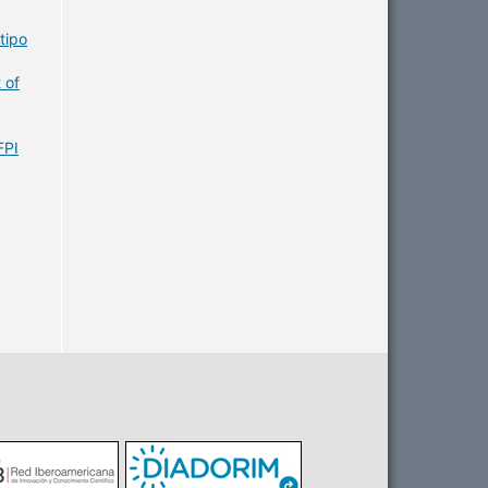
tipo
 of
FPI