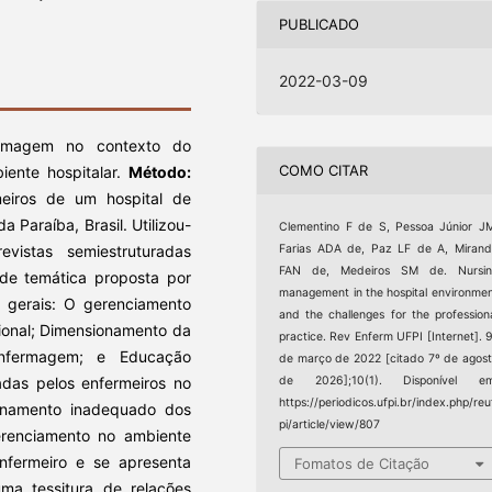
PUBLICADO
2022-03-09
ermagem no contexto do
COMO CITAR
iente hospitalar.
Método:
rmeiros de um hospital de
a Paraíba, Brasil. Utilizou-
Clementino F de S, Pessoa Júnior J
istas semiestruturadas
Farias ADA de, Paz LF de A, Miran
FAN de, Medeiros SM de. Nursin
de temática proposta por
management in the hospital environme
s gerais: O gerenciamento
and the challenges for the profession
sional; Dimensionamento da
practice. Rev Enferm UFPI [Internet]. 
nfermagem; e Educação
de março de 2022 [citado 7º de agos
tadas pelos enfermeiros no
de 2026];10(1). Disponível em
https://periodicos.ufpi.br/index.php/reu
onamento inadequado dos
pi/article/view/807
renciamento no ambiente
 enfermeiro e se apresenta
Fomatos de Citação
ma tessitura de relações