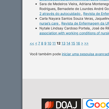
Sara de Medeiros Vieira, Adriana Monteneg
Rodrigues, Bernadete de Lourdes André Go
2 através do autocuidado
,
Revista de Enfe
Carla Nayara Santos Souza Veras, Jaqueline
nurse’s care
,
Revista de Enfermagem da UFP
Nytale Lindsay Cardoso Portela, José de R
association with working conditions of nurs
<<
<
7
8
9
10
11
12
13
14
15
16
>
>>
Você também pode
iniciar uma pesquisa avançad