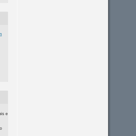
m
ais e
ho