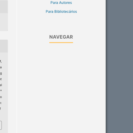
Para Autores
Para Bibliotecários
NAVEGAR
M,
da
g
nt
al
9º
to
:
f