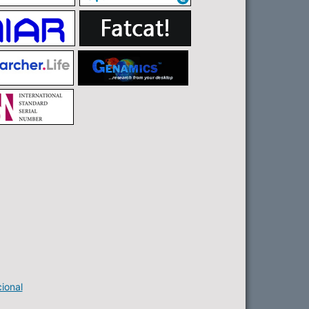
ional