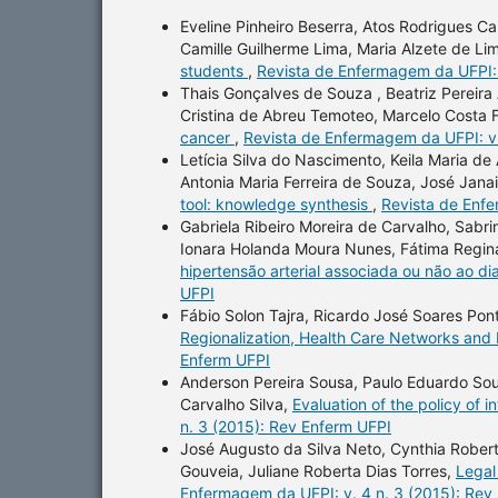
Eveline Pinheiro Beserra, Atos Rodrigues C
Camille Guilherme Lima, Maria Alzete de Li
students
,
Revista de Enfermagem da UFPI: 
Thais Gonçalves de Souza , Beatriz Pereira 
Cristina de Abreu Temoteo, Marcelo Costa
cancer
,
Revista de Enfermagem da UFPI: v.
Letícia Silva do Nascimento, Keila Maria 
Antonia Maria Ferreira de Souza, José Janai
tool: knowledge synthesis
,
Revista de Enfe
Gabriela Ribeiro Moreira de Carvalho, Sabr
Ionara Holanda Moura Nunes, Fátima Regi
hipertensão arterial associada ou não ao d
UFPI
Fábio Solon Tajra, Ricardo José Soares Pon
Regionalization, Health Care Networks and
Enferm UFPI
Anderson Pereira Sousa, Paulo Eduardo Sousa
Carvalho Silva,
Evaluation of the policy of i
n. 3 (2015): Rev Enferm UFPI
José Augusto da Silva Neto, Cynthia Roberta
Gouveia, Juliane Roberta Dias Torres,
Legal 
Enfermagem da UFPI: v. 4 n. 3 (2015): Rev