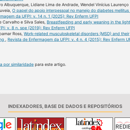
ro Albuquerque, Lidiane Lima de Andrade, Wendel Vinícius Laurenço
uveia,
O papel do apoio interpessoal no manejo do diabetes mellitus 
rmagem da UFPI: v. 14 n. 1 (2025): Rev Enferm UFPI
 Carvalho e Silva Sales,
Breastfeeding and early weaning in the light
I: v. 8 n. spe (2019): Rev Enferm UFPI
ibamar Ross,
Work-related musculoskeletal disorders (MSD) and their
ing
,
Revista de Enfermagem da UFPI: v. 4 n. 4 (2015): Rev Enferm U
a por similaridade
para este artigo.
INDEXADORES, BASE DE DADOS E REPOSITÓRIOS