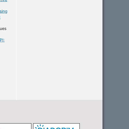
sing
:
gues
PI: