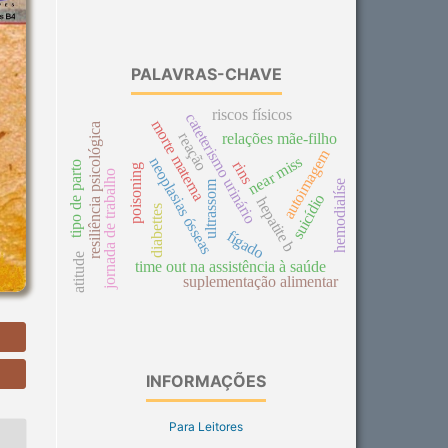
PALAVRAS-CHAVE
riscos físicos
cateterismo urinário
morte materna
resiliência psicológica
reação
relações mãe-filho
autoimagem
near miss
neoplasias ósseas
rins
tipo de parto
poisoning
jornada de trabalho
hemodialíse
ultrassom
suicídio
hepatite b
diabettes
fígado
atitude
time out na assistência à saúde
suplementação alimentar
INFORMAÇÕES
Para Leitores