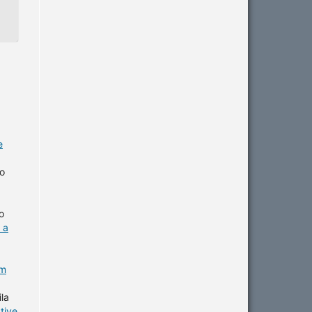
e
so
o
 a
rm
la
tive