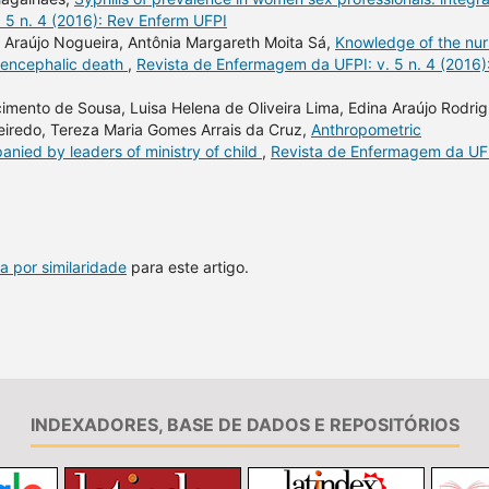
 5 n. 4 (2016): Rev Enferm UFPI
e Araújo Nogueira, Antônia Margareth Moita Sá,
Knowledge of the nur
n encephalic death
,
Revista de Enfermagem da UFPI: v. 5 n. 4 (2016)
imento de Sousa, Luisa Helena de Oliveira Lima, Edina Araújo Rodri
ueiredo, Tereza Maria Gomes Arrais da Cruz,
Anthropometric
anied by leaders of ministry of child
,
Revista de Enfermagem da UF
a por similaridade
para este artigo.
INDEXADORES, BASE DE DADOS E REPOSITÓRIOS