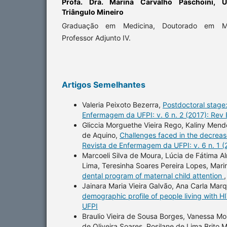
Profa. Dra. Marina Carvalho Paschoini,
U
Triângulo Mineiro
Graduação em Medicina, Doutorado em Med
Professor Adjunto IV.
Artigos Semelhantes
Valeria Peixoto Bezerra,
Postdoctoral stage:
Enfermagem da UFPI: v. 6 n. 2 (2017): Rev
Gliccia Morguethe Vieira Rego, Kaliny Mend
de Aquino,
Challenges faced in the decreas
Revista de Enfermagem da UFPI: v. 6 n. 1 
Marcoeli Silva de Moura, Lúcia de Fátima 
Lima, Teresinha Soares Pereira Lopes, Mar
dental program of maternal child attention
Jainara Maria Vieira Galvão, Ana Carla Mar
demographic profile of people living with 
UFPI
Braulio Vieira de Sousa Borges, Vanessa Mou
de Oliveira Soares, Rosilane de Lima Brito