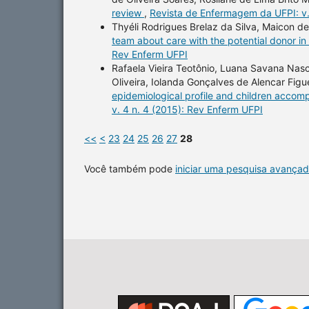
review
,
Revista de Enfermagem da UFPI: v.
Thyéli Rodrigues Brelaz da Silva, Maicon d
team about care with the potential donor i
Rev Enferm UFPI
Rafaela Vieira Teotônio, Luana Savana Nasc
Oliveira, Iolanda Gonçalves de Alencar Fig
epidemiological profile and children accomp
v. 4 n. 4 (2015): Rev Enferm UFPI
<<
<
23
24
25
26
27
28
Você também pode
iniciar uma pesquisa avançad