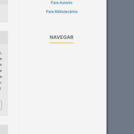
Para Autores
Para Bibliotecários
NAVEGAR
A,
re
rm
de
e
:
f