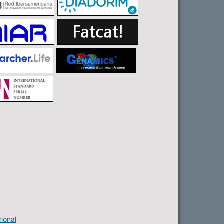
ional