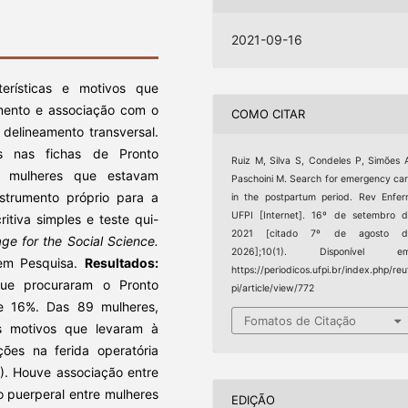
2021-09-16
terísticas e motivos que
imento e associação com o
COMO CITAR
delineamento transversal.
s nas fichas de Pronto
Ruiz M, Silva S, Condeles P, Simões 
 mulheres que estavam
Paschoini M. Search for emergency ca
nstrumento próprio para a
in the postpartum period. Rev Enfe
UFPI [Internet]. 16º de setembro 
ritiva simples e teste qui-
2021 [citado 7º de agosto d
age for the Social Science.
2026];10(1). Disponível em
 em Pesquisa.
Resultados:
https://periodicos.ufpi.br/index.php/reu
que procuraram o Pronto
pi/article/view/772
e 16%. Das 89 mulheres,
Fomatos de Citação
is motivos que levaram à
ções na ferida operatória
). Houve associação entre
o puerperal entre mulheres
EDIÇÃO