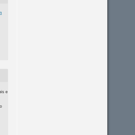
m
ais e
ho