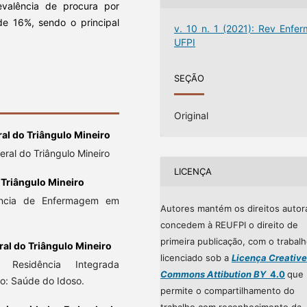
valência de procura por
de 16%, sendo o principal
v. 10 n. 1 (2021): Rev Enfer
UFPI
SEÇÃO
Original
al do Triângulo Mineiro
al do Triângulo Mineiro
LICENÇA
 Triângulo Mineiro
ncia de Enfermagem em
Autores mantém os direitos autor
concedem à REUFPI o direito de
primeira publicação, com o trabal
ral do Triângulo Mineiro
licenciado sob a
Licença Creative
su
Residência Integrada
Commons Attibution BY
4.0
que
ão: Saúde do Idoso.
permite o compartilhamento do
trabalho com reconhecimento da