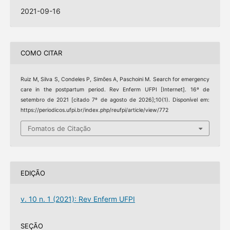
2021-09-16
COMO CITAR
Ruiz M, Silva S, Condeles P, Simões A, Paschoini M. Search for emergency
care in the postpartum period. Rev Enferm UFPI [Internet]. 16º de
setembro de 2021 [citado 7º de agosto de 2026];10(1). Disponível em:
https://periodicos.ufpi.br/index.php/reufpi/article/view/772
Fomatos de Citação
EDIÇÃO
v. 10 n. 1 (2021): Rev Enferm UFPI
SEÇÃO