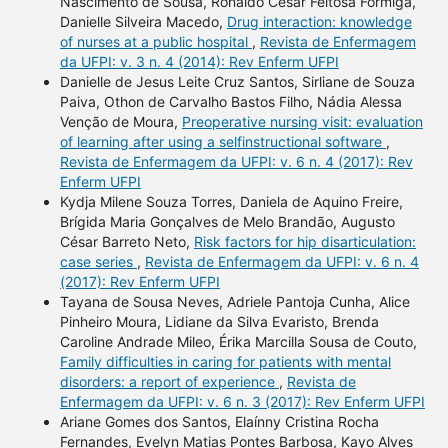
Nascimento de Sousa, Ronaldo César Feitosa Formiga,
Danielle Silveira Macedo,
Drug interaction: knowledge
of nurses at a public hospital
,
Revista de Enfermagem
da UFPI: v. 3 n. 4 (2014): Rev Enferm UFPI
Danielle de Jesus Leite Cruz Santos, Sirliane de Souza
Paiva, Othon de Carvalho Bastos Filho, Nádia Alessa
Venção de Moura,
Preoperative nursing visit: evaluation
of learning after using a selfinstructional software
,
Revista de Enfermagem da UFPI: v. 6 n. 4 (2017): Rev
Enferm UFPI
Kydja Milene Souza Torres, Daniela de Aquino Freire,
Brígida Maria Gonçalves de Melo Brandão, Augusto
César Barreto Neto,
Risk factors for hip disarticulation:
case series
,
Revista de Enfermagem da UFPI: v. 6 n. 4
(2017): Rev Enferm UFPI
Tayana de Sousa Neves, Adriele Pantoja Cunha, Alice
Pinheiro Moura, Lidiane da Silva Evaristo, Brenda
Caroline Andrade Mileo, Érika Marcilla Sousa de Couto,
Family difficulties in caring for patients with mental
disorders: a report of experience
,
Revista de
Enfermagem da UFPI: v. 6 n. 3 (2017): Rev Enferm UFPI
Ariane Gomes dos Santos, Elaínny Cristina Rocha
Fernandes, Evelyn Matias Pontes Barbosa, Kayo Alves