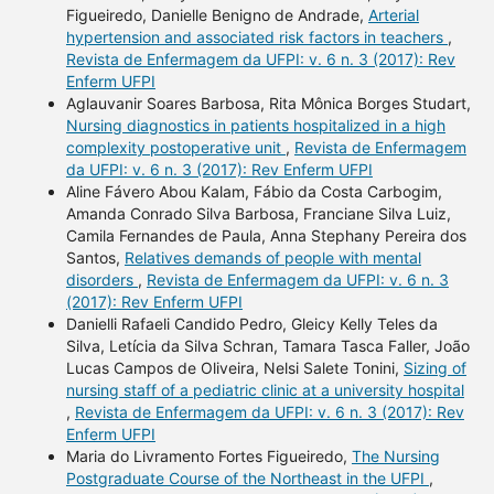
Figueiredo, Danielle Benigno de Andrade,
Arterial
hypertension and associated risk factors in teachers
,
Revista de Enfermagem da UFPI: v. 6 n. 3 (2017): Rev
Enferm UFPI
Aglauvanir Soares Barbosa, Rita Mônica Borges Studart,
Nursing diagnostics in patients hospitalized in a high
complexity postoperative unit
,
Revista de Enfermagem
da UFPI: v. 6 n. 3 (2017): Rev Enferm UFPI
Aline Fávero Abou Kalam, Fábio da Costa Carbogim,
Amanda Conrado Silva Barbosa, Franciane Silva Luiz,
Camila Fernandes de Paula, Anna Stephany Pereira dos
Santos,
Relatives demands of people with mental
disorders
,
Revista de Enfermagem da UFPI: v. 6 n. 3
(2017): Rev Enferm UFPI
Danielli Rafaeli Candido Pedro, Gleicy Kelly Teles da
Silva, Letícia da Silva Schran, Tamara Tasca Faller, João
Lucas Campos de Oliveira, Nelsi Salete Tonini,
Sizing of
nursing staff of a pediatric clinic at a university hospital
,
Revista de Enfermagem da UFPI: v. 6 n. 3 (2017): Rev
Enferm UFPI
Maria do Livramento Fortes Figueiredo,
The Nursing
Postgraduate Course of the Northeast in the UFPI
,