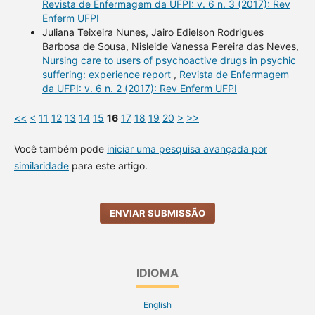
Revista de Enfermagem da UFPI: v. 6 n. 3 (2017): Rev
Enferm UFPI
Juliana Teixeira Nunes, Jairo Edielson Rodrigues
Barbosa de Sousa, Nisleide Vanessa Pereira das Neves,
Nursing care to users of psychoactive drugs in psychic
suffering: experience report
,
Revista de Enfermagem
da UFPI: v. 6 n. 2 (2017): Rev Enferm UFPI
<<
<
11
12
13
14
15
16
17
18
19
20
>
>>
Você também pode
iniciar uma pesquisa avançada por
similaridade
para este artigo.
ENVIAR SUBMISSÃO
IDIOMA
English