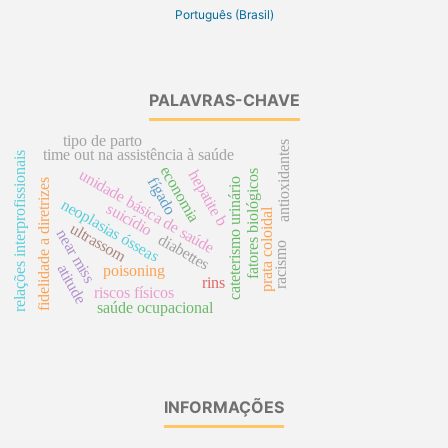
Português (Brasil)
PALAVRAS-CHAVE
tipo de parto
antioxidantes
time out na assistência à saúde
relações interprofissionais
economia
unidade básica de saúde
hepatite b
fatores biológicos
fígado
cateterismo urinário
fidelidade a diretrizes
neoplasias ósseas
suicídio
prata coloidal
ultrassom
near miss
diabettes
racismo
atitude
poisoning
rins
riscos físicos
saúde ocupacional
INFORMAÇÕES