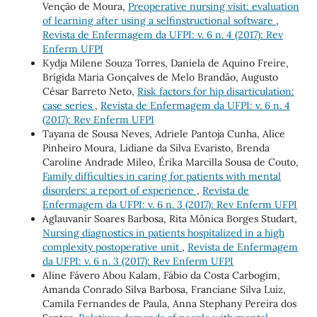
Venção de Moura,
Preoperative nursing visit: evaluation
of learning after using a selfinstructional software
,
Revista de Enfermagem da UFPI: v. 6 n. 4 (2017): Rev
Enferm UFPI
Kydja Milene Souza Torres, Daniela de Aquino Freire,
Brígida Maria Gonçalves de Melo Brandão, Augusto
César Barreto Neto,
Risk factors for hip disarticulation:
case series
,
Revista de Enfermagem da UFPI: v. 6 n. 4
(2017): Rev Enferm UFPI
Tayana de Sousa Neves, Adriele Pantoja Cunha, Alice
Pinheiro Moura, Lidiane da Silva Evaristo, Brenda
Caroline Andrade Mileo, Érika Marcilla Sousa de Couto,
Family difficulties in caring for patients with mental
disorders: a report of experience
,
Revista de
Enfermagem da UFPI: v. 6 n. 3 (2017): Rev Enferm UFPI
Aglauvanir Soares Barbosa, Rita Mônica Borges Studart,
Nursing diagnostics in patients hospitalized in a high
complexity postoperative unit
,
Revista de Enfermagem
da UFPI: v. 6 n. 3 (2017): Rev Enferm UFPI
Aline Fávero Abou Kalam, Fábio da Costa Carbogim,
Amanda Conrado Silva Barbosa, Franciane Silva Luiz,
Camila Fernandes de Paula, Anna Stephany Pereira dos