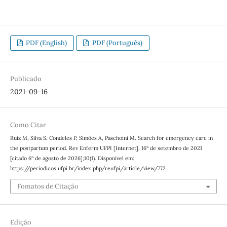
PDF (English)
PDF (Português)
Publicado
2021-09-16
Como Citar
Ruiz M, Silva S, Condeles P, Simões A, Paschoini M. Search for emergency care in
the postpartum period. Rev Enferm UFPI [Internet]. 16º de setembro de 2021
[citado 6º de agosto de 2026];10(1). Disponível em:
https://periodicos.ufpi.br/index.php/reufpi/article/view/772
Fomatos de Citação
Edição