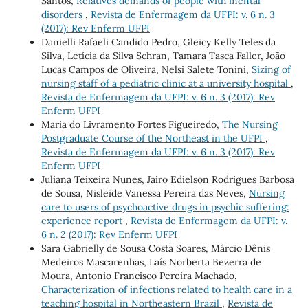
Santos,
Relatives demands of people with mental
disorders
,
Revista de Enfermagem da UFPI: v. 6 n. 3
(2017): Rev Enferm UFPI
Danielli Rafaeli Candido Pedro, Gleicy Kelly Teles da
Silva, Letícia da Silva Schran, Tamara Tasca Faller, João
Lucas Campos de Oliveira, Nelsi Salete Tonini,
Sizing of
nursing staff of a pediatric clinic at a university hospital
,
Revista de Enfermagem da UFPI: v. 6 n. 3 (2017): Rev
Enferm UFPI
Maria do Livramento Fortes Figueiredo,
The Nursing
Postgraduate Course of the Northeast in the UFPI
,
Revista de Enfermagem da UFPI: v. 6 n. 3 (2017): Rev
Enferm UFPI
Juliana Teixeira Nunes, Jairo Edielson Rodrigues Barbosa
de Sousa, Nisleide Vanessa Pereira das Neves,
Nursing
care to users of psychoactive drugs in psychic suffering:
experience report
,
Revista de Enfermagem da UFPI: v.
6 n. 2 (2017): Rev Enferm UFPI
Sara Gabrielly de Sousa Costa Soares, Márcio Dênis
Medeiros Mascarenhas, Laís Norberta Bezerra de
Moura, Antonio Francisco Pereira Machado,
Characterization of infections related to health care in a
teaching hospital in Northeastern Brazil
,
Revista de