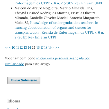
Enfermagem da UFPI: v. 6 n. 2 (2017): Rev Enferm UFPI
Maicon de Araujo Nogueira, Marcio Almeida Lins,
Thayná Desireé Rodrigues Martins, Priscila Oliveira
Miranda, Danielle Oliveira Maciel, Antonia Margareth
Moita Sá,
Knowledge of undergraduation teachers in
nursing about donation of organs and tissues for
transplantation
,
Revista de Enfermagem da UFPI: v. 6 n.
2 (2017): Rev Enferm UFPI
<<
<
10
11
12
13
14
15
16
17
18
19
>
>>
Você também pode
iniciar uma pesquisa avançada por
similaridade
para este artigo.
Enviar Submissão
Idioma