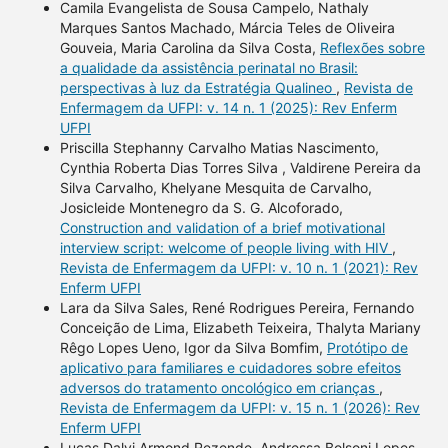
Camila Evangelista de Sousa Campelo, Nathaly
Marques Santos Machado, Márcia Teles de Oliveira
Gouveia, Maria Carolina da Silva Costa,
Reflexões sobre
a qualidade da assistência perinatal no Brasil:
perspectivas à luz da Estratégia Qualineo
,
Revista de
Enfermagem da UFPI: v. 14 n. 1 (2025): Rev Enferm
UFPI
Priscilla Stephanny Carvalho Matias Nascimento,
Cynthia Roberta Dias Torres Silva , Valdirene Pereira da
Silva Carvalho, Khelyane Mesquita de Carvalho,
Josicleide Montenegro da S. G. Alcoforado,
Construction and validation of a brief motivational
interview script: welcome of people living with HIV
,
Revista de Enfermagem da UFPI: v. 10 n. 1 (2021): Rev
Enferm UFPI
Lara da Silva Sales, René Rodrigues Pereira, Fernando
Conceição de Lima, Elizabeth Teixeira, Thalyta Mariany
Rêgo Lopes Ueno, Igor da Silva Bomfim,
Protótipo de
aplicativo para familiares e cuidadores sobre efeitos
adversos do tratamento oncológico em crianças
,
Revista de Enfermagem da UFPI: v. 15 n. 1 (2026): Rev
Enferm UFPI
Lucas Dalvi Armond Rezende, Andressa Bolsoni Lopes,