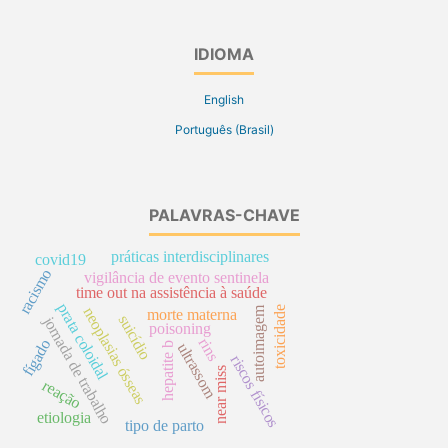
IDIOMA
English
Português (Brasil)
PALAVRAS-CHAVE
práticas interdisciplinares
covid19
racismo
vigilância de evento sentinela
time out na assistência à saúde
prata coloidal
autoimagem
toxicidade
neoplasias ósseas
morte materna
suicídio
jornada de trabalho
poisoning
rins
fígado
hepatite b
ultrassom
riscos físicos
near miss
reação
etiologia
tipo de parto