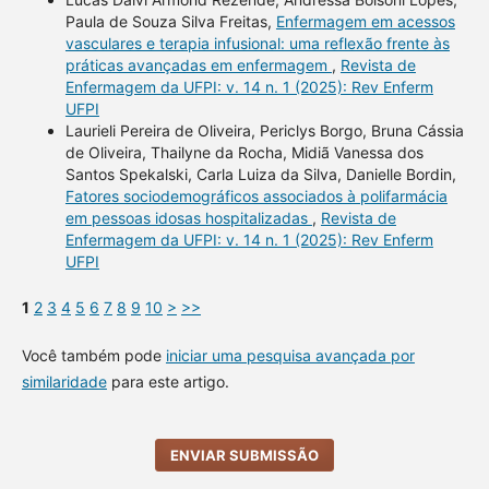
Paula de Souza Silva Freitas,
Enfermagem em acessos
vasculares e terapia infusional: uma reflexão frente às
práticas avançadas em enfermagem
,
Revista de
Enfermagem da UFPI: v. 14 n. 1 (2025): Rev Enferm
UFPI
Laurieli Pereira de Oliveira, Periclys Borgo, Bruna Cássia
de Oliveira, Thailyne da Rocha, Midiã Vanessa dos
Santos Spekalski, Carla Luiza da Silva, Danielle Bordin,
Fatores sociodemográficos associados à polifarmácia
em pessoas idosas hospitalizadas
,
Revista de
Enfermagem da UFPI: v. 14 n. 1 (2025): Rev Enferm
UFPI
1
2
3
4
5
6
7
8
9
10
>
>>
Você também pode
iniciar uma pesquisa avançada por
similaridade
para este artigo.
ENVIAR SUBMISSÃO