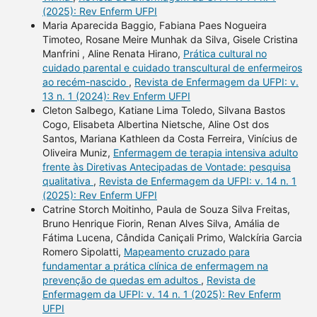
(2025): Rev Enferm UFPI
Maria Aparecida Baggio, Fabiana Paes Nogueira
Timoteo, Rosane Meire Munhak da Silva, Gisele Cristina
Manfrini , Aline Renata Hirano,
Prática cultural no
cuidado parental e cuidado transcultural de enfermeiros
ao recém-nascido
,
Revista de Enfermagem da UFPI: v.
13 n. 1 (2024): Rev Enferm UFPI
Cleton Salbego, Katiane Lima Toledo, Silvana Bastos
Cogo, Elisabeta Albertina Nietsche, Aline Ost dos
Santos, Mariana Kathleen da Costa Ferreira, Vinícius de
Oliveira Muniz,
Enfermagem de terapia intensiva adulto
frente às Diretivas Antecipadas de Vontade: pesquisa
qualitativa
,
Revista de Enfermagem da UFPI: v. 14 n. 1
(2025): Rev Enferm UFPI
Catrine Storch Moitinho, Paula de Souza Silva Freitas,
Bruno Henrique Fiorin, Renan Alves Silva, Amália de
Fátima Lucena, Cândida Caniçali Primo, Walckíria Garcia
Romero Sipolatti,
Mapeamento cruzado para
fundamentar a prática clínica de enfermagem na
prevenção de quedas em adultos
,
Revista de
Enfermagem da UFPI: v. 14 n. 1 (2025): Rev Enferm
UFPI