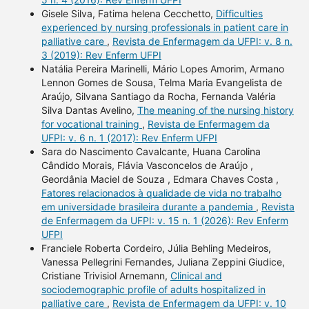
Gisele Silva, Fatima helena Cecchetto,
Difficulties
experienced by nursing professionals in patient care in
palliative care
,
Revista de Enfermagem da UFPI: v. 8 n.
3 (2019): Rev Enferm UFPI
Natália Pereira Marinelli, Mário Lopes Amorim, Armano
Lennon Gomes de Sousa, Telma Maria Evangelista de
Araújo, Silvana Santiago da Rocha, Fernanda Valéria
Silva Dantas Avelino,
The meaning of the nursing history
for vocational training
,
Revista de Enfermagem da
UFPI: v. 6 n. 1 (2017): Rev Enferm UFPI
Sara do Nascimento Cavalcante, Huana Carolina
Cândido Morais, Flávia Vasconcelos de Araújo ,
Geordânia Maciel de Souza , Edmara Chaves Costa ,
Fatores relacionados à qualidade de vida no trabalho
em universidade brasileira durante a pandemia
,
Revista
de Enfermagem da UFPI: v. 15 n. 1 (2026): Rev Enferm
UFPI
Franciele Roberta Cordeiro, Júlia Behling Medeiros,
Vanessa Pellegrini Fernandes, Juliana Zeppini Giudice,
Cristiane Trivisiol Arnemann,
Clinical and
sociodemographic profile of adults hospitalized in
palliative care
,
Revista de Enfermagem da UFPI: v. 10