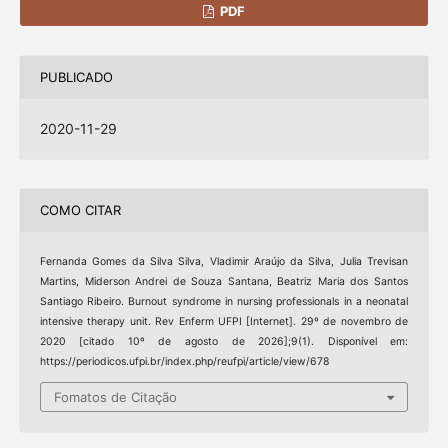
PDF
PUBLICADO
2020-11-29
COMO CITAR
Fernanda Gomes da Silva Silva, Vladimir Araújo da Silva, Julia Trevisan
Martins, Miderson Andrei de Souza Santana, Beatriz Maria dos Santos
Santiago Ribeiro. Burnout syndrome in nursing professionals in a neonatal
intensive therapy unit. Rev Enferm UFPI [Internet]. 29º de novembro de
2020 [citado 10º de agosto de 2026];9(1). Disponível em:
https://periodicos.ufpi.br/index.php/reufpi/article/view/678
Fomatos de Citação