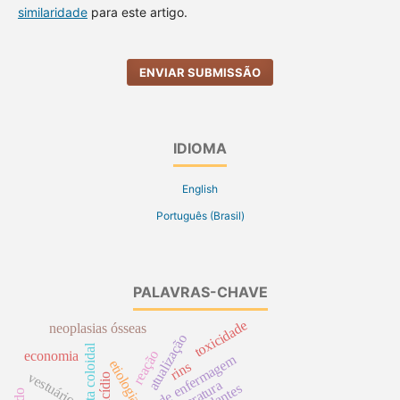
similaridade
para este artigo.
ENVIAR SUBMISSÃO
IDIOMA
English
Português (Brasil)
PALAVRAS-CHAVE
toxicidade
neoplasias ósseas
atualização
prata coloidal
reação
economia
cuidado de enfermagem
etiologia
rins
vestuário
suicídio