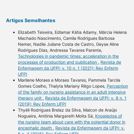
Artigos Semelhantes
Elizabeth Teixeira, Edlamar Kátia Adamy, Márcia Helena
Machado Nascimento, Camila Rodrigues Barbosa
Nemer, Nadile Juliane Costa de Castro, Geyse Aline
Rodrigues Dias, Andressa Tavares Parente,
Technologies in pandemic times: acceleration in the
processes of production and publication
,
Revista de
Enfermagem da UFPI: v. 10 n. 1 (2021): Rev Enferm
UFPI
Marilene Moraes e Moraes Tavares, Pammela Tarcila
Gomes Coelho, Thalyta Mariany Rêgo Lopes,
Perception
of the family on nursing assistance in an adult intensive
therapy unit
,
Revista de Enfermagem da UFPI: v. 8 n. 1
(2019): Rev Enferm UFPI
Thyéli Rodrigues Brelaz da Silva, Maicon de Araújo
Nogueira, Antônia Margareth Moita Sá,
Knowledge of
the nursing team about care with the potential donor in
encephalic death
,
Revista de Enfermagem da UFPI: v.
5 n. 4 (2016): Rev Enferm UFPI