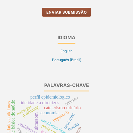
ENVIAR SUBMISSÃO
IDIOMA
English
Português (Brasil)
PALAVRAS-CHAVE
perfil epidemiológico
racismo
unidade básica de saúde
fidelidade a diretrizes
atividades cotidianas
etiologia
poisoning
cateterismo urinário
hepatite b
economia
near miss
ultrassom
neoplasias ósseas
reação
prata coloidal