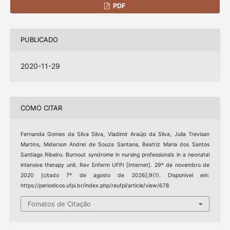
PDF
PUBLICADO
2020-11-29
COMO CITAR
Fernanda Gomes da Silva Silva, Vladimir Araújo da Silva, Julia Trevisan
Martins, Miderson Andrei de Souza Santana, Beatriz Maria dos Santos
Santiago Ribeiro. Burnout syndrome in nursing professionals in a neonatal
intensive therapy unit. Rev Enferm UFPI [Internet]. 29º de novembro de
2020 [citado 7º de agosto de 2026];9(1). Disponível em:
https://periodicos.ufpi.br/index.php/reufpi/article/view/678
Fomatos de Citação