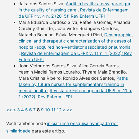
Jaira dos Santos Silva,
Audit in health: a new paradigm
in the quality of nursing care
,
Revista de Enfermagem
da UFPI: v. 4 n. 2 (2015): Rev Enferm UFPI
Maria Eduarda Cardoso Silva, Rafaella Gomes, Amanda
Caroliny Gomilde, João Victor Rodrigues Cardoso,
Natacha Bolorino, Flávia Meneguetti Pieri,
Demographic,
clinical and therapeutic characterization of the cases of
hospital-acquired non-ventilator associated pneumonia
,
Revista de Enfermagem da UFPI: v. 11 n. 1 (2022): Rev
Enferm UFPI
John Victor dos Santos Silva, Alice Correia Barros,
Yasmin Maciel Ramos Loureiro, Thyara Maia Brandão,
Mara Cristina Ribeiro, Ronildo Alves dos Santos,
Paths
taken by future nurses for supplementary training in
mental health
,
Revista de Enfermagem da UFPI: v. 11 n.
1 (2022): Rev Enferm UFPI
<<
<
3
4
5
6
7
8
9
10
11
12
>
>>
Você também pode
iniciar uma pesquisa avançada por
similaridade
para este artigo.