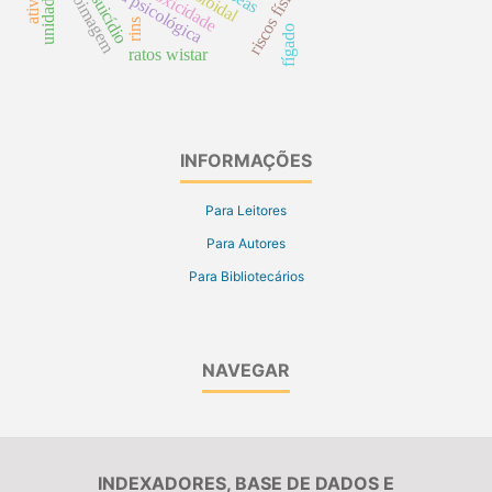
resiliência psicológica
riscos físicos
autoimagem
toxicidade
suicídio
rins
fígado
ratos wistar
INFORMAÇÕES
Para Leitores
Para Autores
Para Bibliotecários
NAVEGAR
INDEXADORES, BASE DE DADOS E