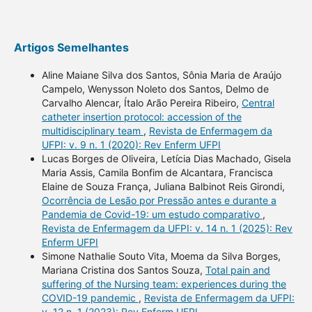
Artigos Semelhantes
Aline Maiane Silva dos Santos, Sônia Maria de Araújo
Campelo, Wenysson Noleto dos Santos, Delmo de
Carvalho Alencar, Ítalo Arão Pereira Ribeiro,
Central
catheter insertion protocol: accession of the
multidisciplinary team
,
Revista de Enfermagem da
UFPI: v. 9 n. 1 (2020): Rev Enferm UFPI
Lucas Borges de Oliveira, Letícia Dias Machado, Gisela
Maria Assis, Camila Bonfim de Alcantara, Francisca
Elaine de Souza França, Juliana Balbinot Reis Girondi,
Ocorrência de Lesão por Pressão antes e durante a
Pandemia de Covid-19: um estudo comparativo
,
Revista de Enfermagem da UFPI: v. 14 n. 1 (2025): Rev
Enferm UFPI
Simone Nathalie Souto Vita, Moema da Silva Borges,
Mariana Cristina dos Santos Souza,
Total pain and
suffering of the Nursing team: experiences during the
COVID-19 pandemic
,
Revista de Enfermagem da UFPI:
v. 12 n. 1 (2023): Rev Enferm UFPI