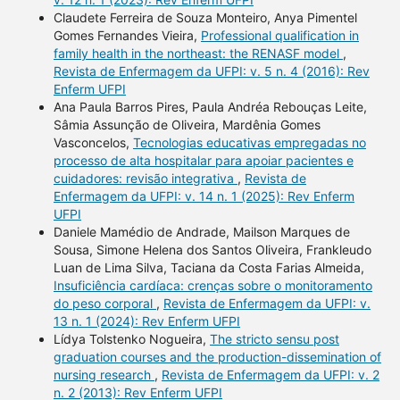
Claudete Ferreira de Souza Monteiro, Anya Pimentel
Gomes Fernandes Vieira,
Professional qualification in
family health in the northeast: the RENASF model
,
Revista de Enfermagem da UFPI: v. 5 n. 4 (2016): Rev
Enferm UFPI
Ana Paula Barros Pires, Paula Andréa Rebouças Leite,
Sâmia Assunção de Oliveira, Mardênia Gomes
Vasconcelos,
Tecnologias educativas empregadas no
processo de alta hospitalar para apoiar pacientes e
cuidadores: revisão integrativa
,
Revista de
Enfermagem da UFPI: v. 14 n. 1 (2025): Rev Enferm
UFPI
Daniele Mamédio de Andrade, Mailson Marques de
Sousa, Simone Helena dos Santos Oliveira, Frankleudo
Luan de Lima Silva, Taciana da Costa Farias Almeida,
Insuficiência cardíaca: crenças sobre o monitoramento
do peso corporal
,
Revista de Enfermagem da UFPI: v.
13 n. 1 (2024): Rev Enferm UFPI
Lídya Tolstenko Nogueira,
The stricto sensu post
graduation courses and the production-dissemination of
nursing research
,
Revista de Enfermagem da UFPI: v. 2
n. 2 (2013): Rev Enferm UFPI