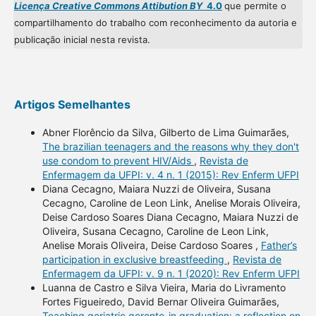
Licença Creative Commons Attibution BY
4.0
que permite o
compartilhamento do trabalho com reconhecimento da autoria e
publicação inicial nesta revista.
Artigos Semelhantes
Abner Florêncio da Silva, Gilberto de Lima Guimarães,
The brazilian teenagers and the reasons why they don't
use condom to prevent HIV/Aids
,
Revista de
Enfermagem da UFPI: v. 4 n. 1 (2015): Rev Enferm UFPI
Diana Cecagno, Maiara Nuzzi de Oliveira, Susana
Cecagno, Caroline de Leon Link, Anelise Morais Oliveira,
Deise Cardoso Soares Diana Cecagno, Maiara Nuzzi de
Oliveira, Susana Cecagno, Caroline de Leon Link,
Anelise Morais Oliveira, Deise Cardoso Soares ,
Father’s
participation in exclusive breastfeeding
,
Revista de
Enfermagem da UFPI: v. 9 n. 1 (2020): Rev Enferm UFPI
Luanna de Castro e Silva Vieira, Maria do Livramento
Fortes Figueiredo, David Bernar Oliveira Guimarães,
Teaching geriatric geronto-in graduation: a reflection on