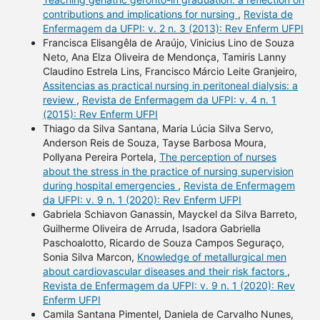
contributions and implications for nursing
,
Revista de
Enfermagem da UFPI: v. 2 n. 3 (2013): Rev Enferm UFPI
Francisca Elisangêla de Araújo, Vinicius Lino de Souza
Neto, Ana Elza Oliveira de Mendonça, Tamiris Lanny
Claudino Estrela Lins, Francisco Márcio Leite Granjeiro,
Assitencias as practical nursing in peritoneal dialysis: a
review
,
Revista de Enfermagem da UFPI: v. 4 n. 1
(2015): Rev Enferm UFPI
Thiago da Silva Santana, Maria Lúcia Silva Servo,
Anderson Reis de Souza, Tayse Barbosa Moura,
Pollyana Pereira Portela,
The perception of nurses
about the stress in the practice of nursing supervision
during hospital emergencies
,
Revista de Enfermagem
da UFPI: v. 9 n. 1 (2020): Rev Enferm UFPI
Gabriela Schiavon Ganassin, Mayckel da Silva Barreto,
Guilherme Oliveira de Arruda, Isadora Gabriella
Paschoalotto, Ricardo de Souza Campos Seguraço,
Sonia Silva Marcon,
Knowledge of metallurgical men
about cardiovascular diseases and their risk factors
,
Revista de Enfermagem da UFPI: v. 9 n. 1 (2020): Rev
Enferm UFPI
Camila Santana Pimentel, Daniela de Carvalho Nunes,