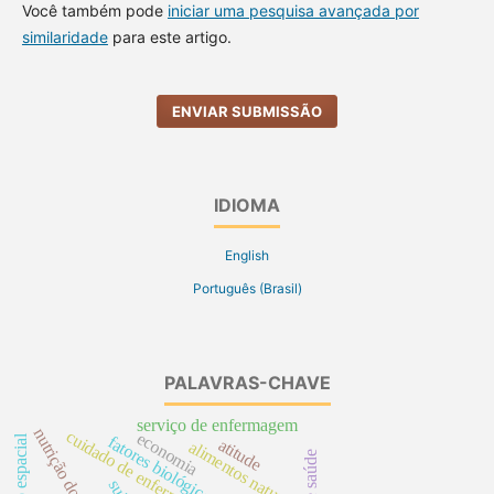
Você também pode
iniciar uma pesquisa avançada por
similaridade
para este artigo.
ENVIAR SUBMISSÃO
IDIOMA
English
Português (Brasil)
PALAVRAS-CHAVE
serviço de enfermagem
nutrição do idoso
cuidado de enfermagem
economia
fatores biológicos
atitude
alimentos naturais