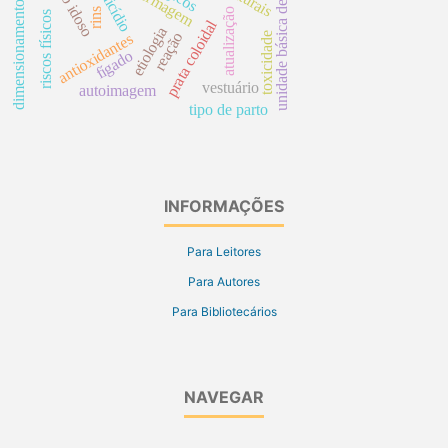
dimensionamento espacial
unidade básica de saúde
suicídio
rins
atualização
riscos físicos
prata coloidal
etiologia
reação
toxicidade
antioxidantes
fígado
vestuário
autoimagem
tipo de parto
INFORMAÇÕES
Para Leitores
Para Autores
Para Bibliotecários
NAVEGAR