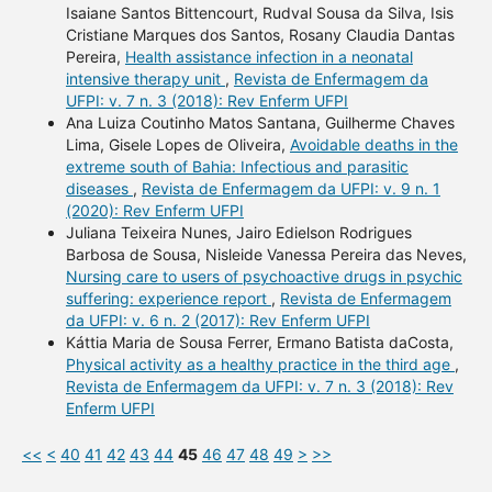
Isaiane Santos Bittencourt, Rudval Sousa da Silva, Isis
Cristiane Marques dos Santos, Rosany Claudia Dantas
Pereira,
Health assistance infection in a neonatal
intensive therapy unit
,
Revista de Enfermagem da
UFPI: v. 7 n. 3 (2018): Rev Enferm UFPI
Ana Luiza Coutinho Matos Santana, Guilherme Chaves
Lima, Gisele Lopes de Oliveira,
Avoidable deaths in the
extreme south of Bahia: Infectious and parasitic
diseases
,
Revista de Enfermagem da UFPI: v. 9 n. 1
(2020): Rev Enferm UFPI
Juliana Teixeira Nunes, Jairo Edielson Rodrigues
Barbosa de Sousa, Nisleide Vanessa Pereira das Neves,
Nursing care to users of psychoactive drugs in psychic
suffering: experience report
,
Revista de Enfermagem
da UFPI: v. 6 n. 2 (2017): Rev Enferm UFPI
Káttia Maria de Sousa Ferrer, Ermano Batista daCosta,
Physical activity as a healthy practice in the third age
,
Revista de Enfermagem da UFPI: v. 7 n. 3 (2018): Rev
Enferm UFPI
<<
<
40
41
42
43
44
45
46
47
48
49
>
>>