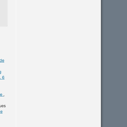
 de
g
. 6
me
,
ues
de