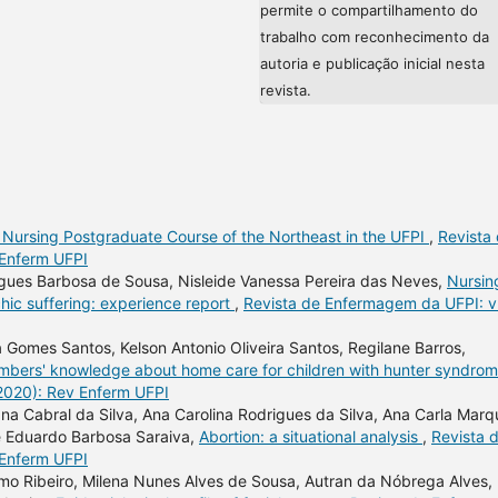
permite o compartilhamento do
trabalho com reconhecimento da
autoria e publicação inicial nesta
revista.
 Nursing Postgraduate Course of the Northeast in the UFPI
,
Revista
 Enferm UFPI
rigues Barbosa de Sousa, Nisleide Vanessa Pereira das Neves,
Nursin
hic suffering: experience report
,
Revista de Enfermagem da UFPI: v
a Gomes Santos, Kelson Antonio Oliveira Santos, Regilane Barros,
mbers' knowledge about home care for children with hunter syndro
(2020): Rev Enferm UFPI
na Cabral da Silva, Ana Carolina Rodrigues da Silva, Ana Carla Marq
sé Eduardo Barbosa Saraiva,
Abortion: a situational analysis
,
Revista 
 Enferm UFPI
rmo Ribeiro, Milena Nunes Alves de Sousa, Autran da Nóbrega Alves,