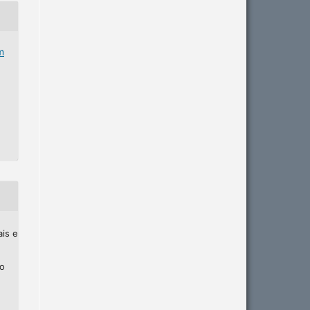
m
ais e
ho