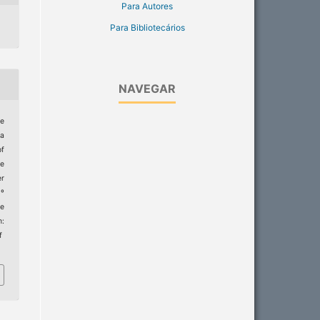
Para Autores
Para Bibliotecários
NAVEGAR
le
ra
of
e
er
9º
e
m:
f