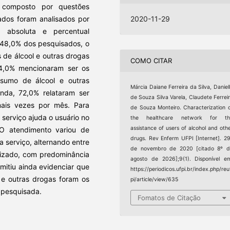
el composto por questões
ados foram analisados por
2020-11-29
a absoluta e percentual
8,0% dos pesquisados, o
 de álcool e outras drogas
COMO CITAR
 34,0% mencionaram ser os
sumo de álcool e outras
Márcia Daiane Ferreira da Silva, Daniel
nda, 72,0% relataram ser
de Souza Silva Varela, Claudete Ferrei
ais vezes por mês. Para
de Souza Monteiro. Characterization 
 serviço ajuda o usuário no
the healthcare network for th
assistance of users of alcohol and oth
 atendimento variou de
drugs. Rev Enferm UFPI [Internet]. 2
 serviço, alternando entre
de novembro de 2020 [citado 8º d
ializado, com predominância
agosto de 2026];9(1). Disponível e
mitiu ainda evidenciar que
https://periodicos.ufpi.br/index.php/reu
 e outras drogas foram os
pi/article/view/635
 pesquisada.
Fomatos de Citação