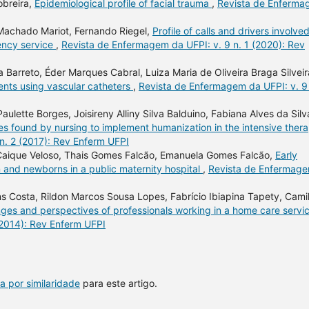
obreira,
Epidemiological profile of facial trauma
,
Revista de Enferm
 Machado Mariot, Fernando Riegel,
Profile of calls and drivers involved
ency service
,
Revista de Enfermagem da UFPI: v. 9 n. 1 (2020): Rev
Barreto, Éder Marques Cabral, Luiza Maria de Oliveira Braga Silveir
ients using vascular catheters
,
Revista de Enfermagem da UFPI: v. 9 
ulette Borges, Joisireny Alliny Silva Balduino, Fabiana Alves da Silv
ties found by nursing to implement humanization in the intensive ther
n. 2 (2017): Rev Enferm UFPI
, Caique Veloso, Thais Gomes Falcão, Emanuela Gomes Falcão,
Early
 and newborns in a public maternity hospital
,
Revista de Enfermag
s Costa, Rildon Marcos Sousa Lopes, Fabrício Ibiapina Tapety, Cami
nges and perspectives of professionals working in a home care servi
(2014): Rev Enferm UFPI
a por similaridade
para este artigo.