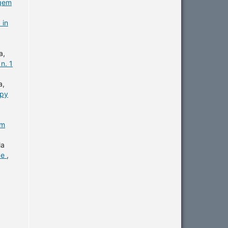
agem
 in
a,
n. 1
a,
apy
em
la
ce
,