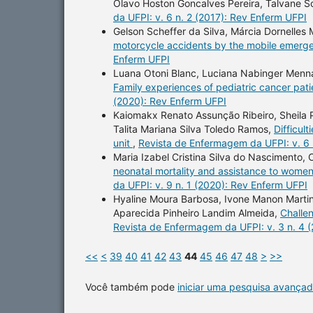
Olavo Hoston Goncalves Pereira, Talvane S
da UFPI: v. 6 n. 2 (2017): Rev Enferm UFPI
Gelson Scheffer da Silva, Márcia Dornelles
motorcycle accidents by the mobile emerg
Enferm UFPI
Luana Otoni Blanc, Luciana Nabinger Menna 
Family experiences of pediatric cancer pat
(2020): Rev Enferm UFPI
Kaiomakx Renato Assunção Ribeiro, Sheila Pa
Talita Mariana Silva Toledo Ramos,
Difficul
unit
,
Revista de Enfermagem da UFPI: v. 6 
Maria Izabel Cristina Silva do Nascimento
neonatal mortality and assistance to women
da UFPI: v. 9 n. 1 (2020): Rev Enferm UFPI
Hyaline Moura Barbosa, Ivone Manon Martin
Aparecida Pinheiro Landim Almeida,
Challe
Revista de Enfermagem da UFPI: v. 3 n. 4 
<<
<
39
40
41
42
43
44
45
46
47
48
>
>>
Você também pode
iniciar uma pesquisa avançad