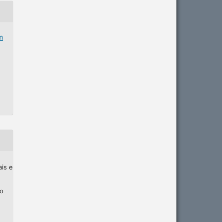
m
ais e
ho