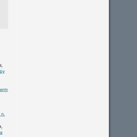
a,
apy
ferm
 n.
a,
ta