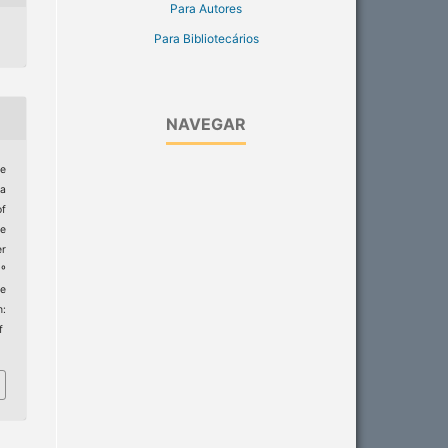
Para Autores
Para Bibliotecários
NAVEGAR
le
ra
of
e
er
9º
e
m:
f