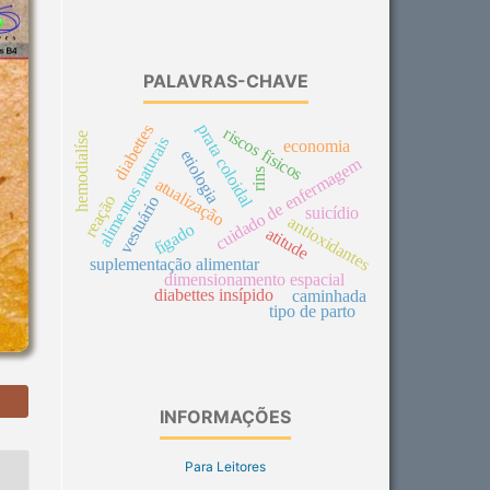
PALAVRAS-CHAVE
prata coloidal
diabettes
riscos físicos
hemodialíse
alimentos naturais
economia
etiologia
cuidado de enfermagem
rins
atualização
reação
vestuário
suicídio
antioxidantes
fígado
atitude
suplementação alimentar
dimensionamento espacial
diabettes insípido
caminhada
tipo de parto
INFORMAÇÕES
Para Leitores