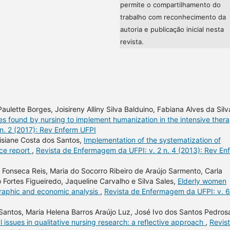
permite o compartilhamento do
trabalho com reconhecimento da
autoria e publicação inicial nesta
revista.
ulette Borges, Joisireny Alliny Silva Balduino, Fabiana Alves da Silv
ties found by nursing to implement humanization in the intensive ther
n. 2 (2017): Rev Enferm UFPI
eisiane Costa dos Santos,
Implementation of the systematization of
nce report
,
Revista de Enfermagem da UFPI: v. 2 n. 4 (2013): Rev En
a Fonseca Reis, Maria do Socorro Ribeiro de Araújo Sarmento, Carla
o Fortes Figueiredo, Jaqueline Carvalho e Silva Sales,
Elderly women
graphic and economic analysis
,
Revista de Enfermagem da UFPI: v. 6
antos, Maria Helena Barros Araújo Luz, José Ivo dos Santos Pedros
l issues in qualitative nursing research: a reflective approach
,
Revis