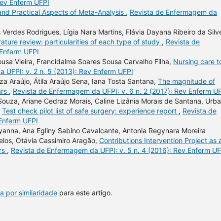
Rev Enferm UFPI
nd Practical Aspects of Meta-Analysis
,
Revista de Enfermagem da
erdes Rodrigues, Lígia Nara Martins, Flávia Dayana Ribeiro da Silve
rature review: particularities of each type of study
,
Revista de
 Enferm UFPI
usa Vieira, Francidalma Soares Sousa Carvalho Filha,
Nursing care t
 UFPI: v. 2 n. 5 (2013): Rev Enferm UFPI
a Araújo, Átila Araújo Sena, Iana Tosta Santana,
The magnitude of
ars
,
Revista de Enfermagem da UFPI: v. 6 n. 2 (2017): Rev Enferm U
 Souza, Ariane Cedraz Morais, Caline Lizânia Morais de Santana, Urba
,
Test check pilot list of safe surgery: experience report
,
Revista de
 Enferm UFPI
yanna, Ana Egliny Sabino Cavalcante, Antonia Regynara Moreira
los, Otávia Cassimiro Aragão,
Contributions Intervention Project as 
ors
,
Revista de Enfermagem da UFPI: v. 5 n. 4 (2016): Rev Enferm UF
a por similaridade
para este artigo.