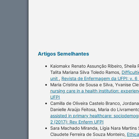
Artigos Semelhantes
Kaiomakx Renato Assunção Ribeiro, Sheila Pa
Talita Mariana Silva Toledo Ramos,
Difficul
unit
,
Revista de Enfermagem da UFPI: v. 6 
Maria Cristina de Sousa e Silva, Yvanise Cl
nursing care in a health institution: experie
UFPI
Camilla de Oliveira Castelo Branco, Jordan
Danielle Araújo Feitosa, Maria do Livrament
assisted in primary healthcare: sociodemo
2 (2017): Rev Enferm UFPI
Sara Machado Miranda, Lígia Nara Martins S
Claudete Ferreira de Souza Monteiro,
Ethica