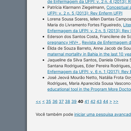
de Enfermagem da UFPI: v. 2 n. 4 (2013): 
Patrícia Klarmann Ziegelmann,
Conceptual a
UFPI: v. 2 n. 5 (2013): Rev Enferm UFPI
Lorena Sousa Soares, lellen Dantas Campos V
Maria do Livramento Fortes Figueiredo,
Lite
Enfermagem da UFPI: v. 2 n. 5 (2013): Rev
Ederson dos Santos Costa, Francilene de So
pregnancy HIV+
,
Revista de Enfermagem da
Élida de Souza Barreto, Anne Jacob de Souz
maternal mortality in Bahia in the last 10 ye
Jaqueline da Silva Santos, Daniela Oliveira
Santana Rodrigues, Eder Pereira Rodrigues
Enfermagem da UFPI: v. 6 n. 1 (2017): Rev
José Jeová Mourão Netto, Natália Frota Go
Rodrigues, Maria Aparecida Sousa Vasconce
educational tool in the Program More Doct
<<
<
35
36
37
38
39
40
41
42
43
44
>
>>
Você também pode
iniciar uma pesquisa avançad