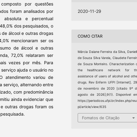
el composto por questões
ados foram analisados por
2020-11-29
a absoluta e percentual
8,0% dos pesquisados, o
 de álcool e outras drogas
COMO CITAR
 34,0% mencionaram ser os
sumo de álcool e outras
Márcia Daiane Ferreira da Silva, Daniel
nda, 72,0% relataram ser
de Souza Silva Varela, Claudete Ferrei
ais vezes por mês. Para
de Souza Monteiro. Characterization 
 serviço ajuda o usuário no
the healthcare network for th
assistance of users of alcohol and oth
 atendimento variou de
drugs. Rev Enferm UFPI [Internet]. 2
 serviço, alternando entre
de novembro de 2020 [citado 9º d
ializado, com predominância
agosto de 2026];9(1). Disponível e
mitiu ainda evidenciar que
https://periodicos.ufpi.br/index.php/reu
 e outras drogas foram os
pi/article/view/635
 pesquisada.
Fomatos de Citação