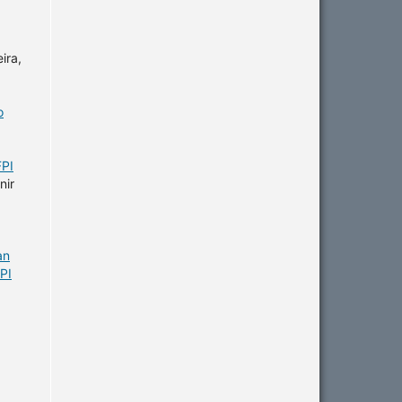
ira,
o
FPI
nir
an
PI