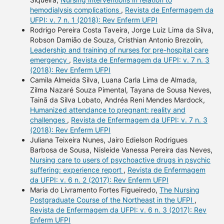
hemodialysis complications
,
Revista de Enfermagem da
UFPI: v. 7 n. 1 (2018): Rev Enferm UFPI
Rodrigo Pereira Costa Taveira, Jorge Luiz Lima da Silva,
Robson Damião de Souza, Cristhian Antonio Brezolin,
Leadership and training of nurses for pre-hospital care
emergency
,
Revista de Enfermagem da UFPI: v. 7 n. 3
(2018): Rev Enferm UFPI
Camila Almeida Silva, Luana Carla Lima de Almada,
Zilma Nazaré Souza Pimental, Tayana de Sousa Neves,
Tainã da Silva Lobato, Andréa Reni Mendes Mardock,
Humanized attendance to pregnant: reality and
challenges
,
Revista de Enfermagem da UFPI: v. 7 n. 3
(2018): Rev Enferm UFPI
Juliana Teixeira Nunes, Jairo Edielson Rodrigues
Barbosa de Sousa, Nisleide Vanessa Pereira das Neves,
Nursing care to users of psychoactive drugs in psychic
suffering: experience report
,
Revista de Enfermagem
da UFPI: v. 6 n. 2 (2017): Rev Enferm UFPI
Maria do Livramento Fortes Figueiredo,
The Nursing
Postgraduate Course of the Northeast in the UFPI
,
Revista de Enfermagem da UFPI: v. 6 n. 3 (2017): Rev
Enferm UFPI