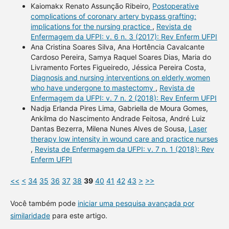
Kaiomakx Renato Assunção Ribeiro,
Postoperative
complications of coronary artery bypass grafting:
implications for the nursing practice
,
Revista de
Enfermagem da UFPI: v. 6 n. 3 (2017): Rev Enferm UFPI
Ana Cristina Soares Silva, Ana Hortência Cavalcante
Cardoso Pereira, Samya Raquel Soares Dias, Maria do
Livramento Fortes Figueiredo, Jéssica Pereira Costa,
Diagnosis and nursing interventions on elderly women
who have undergone to mastectomy
,
Revista de
Enfermagem da UFPI: v. 7 n. 2 (2018): Rev Enferm UFPI
Nadja Erlanda Pires Lima, Gabriella de Moura Gomes,
Ankilma do Nascimento Andrade Feitosa, André Luiz
Dantas Bezerra, Milena Nunes Alves de Sousa,
Laser
therapy low intensity in wound care and practice nurses
,
Revista de Enfermagem da UFPI: v. 7 n. 1 (2018): Rev
Enferm UFPI
<<
<
34
35
36
37
38
39
40
41
42
43
>
>>
Você também pode
iniciar uma pesquisa avançada por
similaridade
para este artigo.