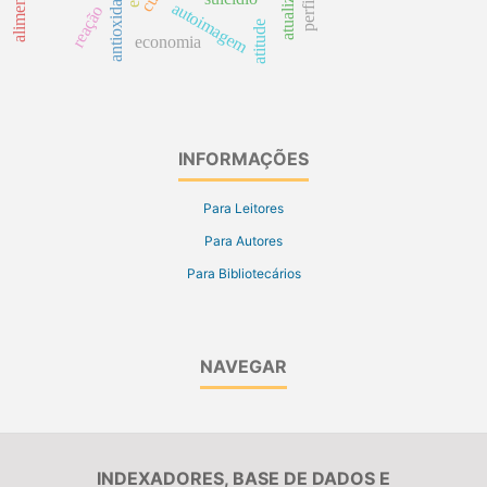
atualização
antioxidantes
autoimagem
reação
atitude
economia
INFORMAÇÕES
Para Leitores
Para Autores
Para Bibliotecários
NAVEGAR
INDEXADORES, BASE DE DADOS E