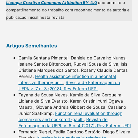
Licença Creative Commons Attibution BY
4.0
que permite o
compartilhamento do trabalho com reconhecimento da autoria e
publicação inicial nesta revista.
Artigos Semelhantes
Camila Santana Pimentel, Daniela de Carvalho Nunes,
Isaiane Santos Bittencourt, Rudval Sousa da Silva, Isis
Cristiane Marques dos Santos, Rosany Claudia Dantas
Pereira,
Health assistance infection in a neonatal
intensive therapy unit
,
Revista de Enfermagem da
UFPI: v. 7 n. 3 (2018): Rev Enferm UFPI
Tayana de Sousa Neves, Kamile da Silva Cerqueira,
Lidiane da Silva Evaristo, Karen Cristini Yumi Ogawa
Maestri, Giovana Andreia Gibbert de Souza, Cassiano
Junior Saatkamp,
Function renal evaluation through
biomarkers and cockcroft-gault
,
Revista de
Enfermagem da UFPI: v. 6 n. 4 (2017): Rev Enferm UFPI
Fernando Riegel, Fádila Cardoso Sertório, Diego Silveira
Siqueira,
Nursing interventions in relation to