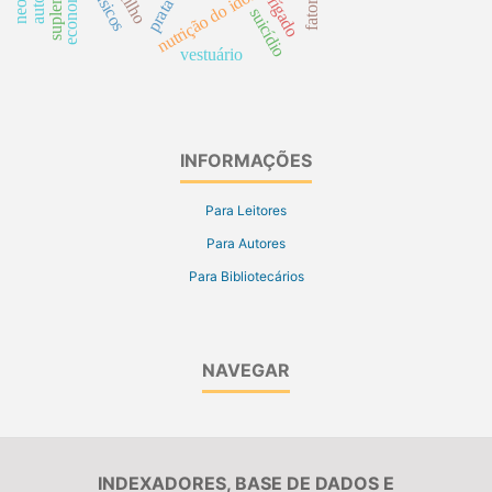
economia
nutrição do idoso
fígado
suicídio
vestuário
INFORMAÇÕES
Para Leitores
Para Autores
Para Bibliotecários
NAVEGAR
INDEXADORES, BASE DE DADOS E