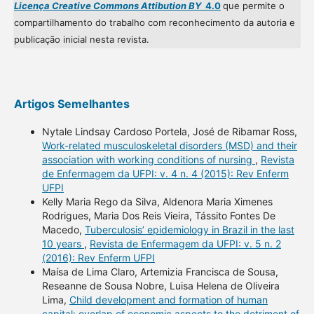
Licença Creative Commons Attibution BY
4.0
que permite o
compartilhamento do trabalho com reconhecimento da autoria e
publicação inicial nesta revista.
Artigos Semelhantes
Nytale Lindsay Cardoso Portela, José de Ribamar Ross,
Work-related musculoskeletal disorders (MSD) and their
association with working conditions of nursing
,
Revista
de Enfermagem da UFPI: v. 4 n. 4 (2015): Rev Enferm
UFPI
Kelly Maria Rego da Silva, Aldenora Maria Ximenes
Rodrigues, Maria Dos Reis Vieira, Tássito Fontes De
Macedo,
Tuberculosis’ epidemiology in Brazil in the last
10 years
,
Revista de Enfermagem da UFPI: v. 5 n. 2
(2016): Rev Enferm UFPI
Maísa de Lima Claro, Artemizia Francisca de Sousa,
Reseanne de Sousa Nobre, Luisa Helena de Oliveira
Lima,
Child development and formation of human
capital: overlap of economic aspects to the detriment of