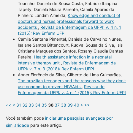
Tourinho, Daniela de Sousa Costa, Fabricio Ibiapina
Tapety, Daniela Moura Parente, Camila Aparecida
Pinheiro Landim Almeida,
Knowledge and conduct of
doctors and nurses professionals forward to work
accidents
,
Revista de Enfermagem da UFPI: v. 4 n. 1
(2015): Rev Enferm UFPI
Camila Santana Pimentel, Daniela de Carvalho Nunes,
Isaiane Santos Bittencourt, Rudval Sousa da Silva, Isis
Cristiane Marques dos Santos, Rosany Claudia Dantas
Pereira,
Health assistance infection in a neonatal
intensive therapy unit
,
Revista de Enfermagem da
UFPI: v. 7 n. 3 (2018): Rev Enferm UFPI
Abner Florêncio da Silva, Gilberto de Lima Guimarães,
The brazilian teenagers and the reasons why they don't
use condom to prevent HIV/Aids
,
Revista de
Enfermagem da UFPI: v. 4 n. 1 (2015): Rev Enferm UFPI
<<
<
31
32
33
34
35
36
37
38
39
40
>
>>
Você também pode
iniciar uma pesquisa avançada por
similaridade
para este artigo.