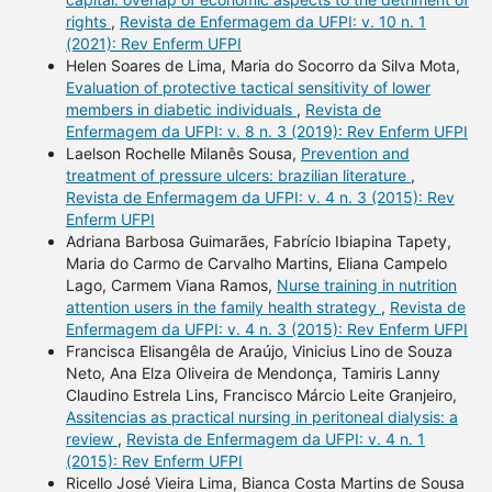
rights
,
Revista de Enfermagem da UFPI: v. 10 n. 1
(2021): Rev Enferm UFPI
Helen Soares de Lima, Maria do Socorro da Silva Mota,
Evaluation of protective tactical sensitivity of lower
members in diabetic individuals
,
Revista de
Enfermagem da UFPI: v. 8 n. 3 (2019): Rev Enferm UFPI
Laelson Rochelle Milanês Sousa,
Prevention and
treatment of pressure ulcers: brazilian literature
,
Revista de Enfermagem da UFPI: v. 4 n. 3 (2015): Rev
Enferm UFPI
Adriana Barbosa Guimarães, Fabrício Ibiapina Tapety,
Maria do Carmo de Carvalho Martins, Eliana Campelo
Lago, Carmem Viana Ramos,
Nurse training in nutrition
attention users in the family health strategy
,
Revista de
Enfermagem da UFPI: v. 4 n. 3 (2015): Rev Enferm UFPI
Francisca Elisangêla de Araújo, Vinicius Lino de Souza
Neto, Ana Elza Oliveira de Mendonça, Tamiris Lanny
Claudino Estrela Lins, Francisco Márcio Leite Granjeiro,
Assitencias as practical nursing in peritoneal dialysis: a
review
,
Revista de Enfermagem da UFPI: v. 4 n. 1
(2015): Rev Enferm UFPI
Ricello José Vieira Lima, Bianca Costa Martins de Sousa