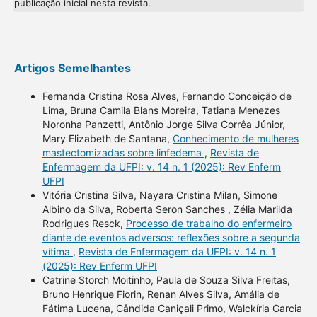
publicação inicial nesta revista.
Artigos Semelhantes
Fernanda Cristina Rosa Alves, Fernando Conceição de
Lima, Bruna Camila Blans Moreira, Tatiana Menezes
Noronha Panzetti, Antônio Jorge Silva Corrêa Júnior,
Mary Elizabeth de Santana,
Conhecimento de mulheres
mastectomizadas sobre linfedema
,
Revista de
Enfermagem da UFPI: v. 14 n. 1 (2025): Rev Enferm
UFPI
Vitória Cristina Silva, Nayara Cristina Milan, Simone
Albino da Silva, Roberta Seron Sanches , Zélia Marilda
Rodrigues Resck,
Processo de trabalho do enfermeiro
diante de eventos adversos: reflexões sobre a segunda
vítima
,
Revista de Enfermagem da UFPI: v. 14 n. 1
(2025): Rev Enferm UFPI
Catrine Storch Moitinho, Paula de Souza Silva Freitas,
Bruno Henrique Fiorin, Renan Alves Silva, Amália de
Fátima Lucena, Cândida Caniçali Primo, Walckíria Garcia