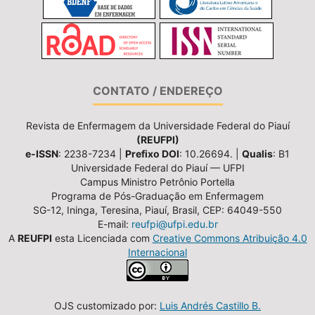
CONTATO / ENDEREÇO
Revista de Enfermagem da Universidade Federal do Piauí
(REUFPI)
e-ISSN
: 2238-7234 |
Prefixo DOI
: 10.26694. |
Qualis
: B1
Universidade Federal do Piauí — UFPI
Campus Ministro Petrônio Portella
Programa de Pós-Graduação em Enfermagem
SG-12, Ininga, Teresina, Piauí, Brasil, CEP: 64049-550
E-mail:
reufpi@ufpi.edu.br
A
REUFPI
esta Licenciada com
Creative Commons Atribuição 4.0
Internacional
OJS customizado por:
Luis Andrés Castillo B.