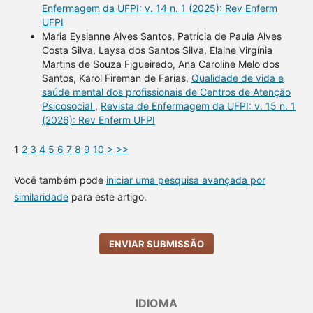
Enfermagem da UFPI: v. 14 n. 1 (2025): Rev Enferm
UFPI
Maria Eysianne Alves Santos, Patrícia de Paula Alves
Costa Silva, Laysa dos Santos Silva, Elaine Virgínia
Martins de Souza Figueiredo, Ana Caroline Melo dos
Santos, Karol Fireman de Farias,
Qualidade de vida e
saúde mental dos profissionais de Centros de Atenção
Psicosocial
,
Revista de Enfermagem da UFPI: v. 15 n. 1
(2026): Rev Enferm UFPI
1
2
3
4
5
6
7
8
9
10
>
>>
Você também pode
iniciar uma pesquisa avançada por
similaridade
para este artigo.
ENVIAR SUBMISSÃO
IDIOMA