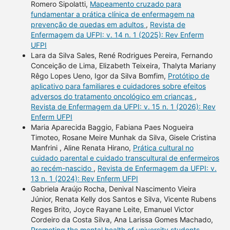
Romero Sipolatti,
Mapeamento cruzado para
fundamentar a prática clínica de enfermagem na
prevenção de quedas em adultos
,
Revista de
Enfermagem da UFPI: v. 14 n. 1 (2025): Rev Enferm
UFPI
Lara da Silva Sales, René Rodrigues Pereira, Fernando
Conceição de Lima, Elizabeth Teixeira, Thalyta Mariany
Rêgo Lopes Ueno, Igor da Silva Bomfim,
Protótipo de
aplicativo para familiares e cuidadores sobre efeitos
adversos do tratamento oncológico em crianças
,
Revista de Enfermagem da UFPI: v. 15 n. 1 (2026): Rev
Enferm UFPI
Maria Aparecida Baggio, Fabiana Paes Nogueira
Timoteo, Rosane Meire Munhak da Silva, Gisele Cristina
Manfrini , Aline Renata Hirano,
Prática cultural no
cuidado parental e cuidado transcultural de enfermeiros
ao recém-nascido
,
Revista de Enfermagem da UFPI: v.
13 n. 1 (2024): Rev Enferm UFPI
Gabriela Araújo Rocha, Denival Nascimento Vieira
Júnior, Renata Kelly dos Santos e Silva, Vicente Rubens
Reges Brito, Joyce Rayane Leite, Emanuel Victor
Cordeiro da Costa Silva, Ana Larissa Gomes Machado,
Promoting the mental health of university students