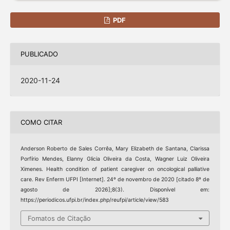
PDF
PUBLICADO
2020-11-24
COMO CITAR
Anderson Roberto de Sales Corrêa, Mary Elizabeth de Santana, Clarissa
Porfírio Mendes, Elanny Glicia Oliveira da Costa, Wagner Luiz Oliveira
Ximenes. Health condition of patient caregiver on oncological palliative
care. Rev Enferm UFPI [Internet]. 24º de novembro de 2020 [citado 8º de
agosto de 2026];8(3). Disponível em:
https://periodicos.ufpi.br/index.php/reufpi/article/view/583
Fomatos de Citação