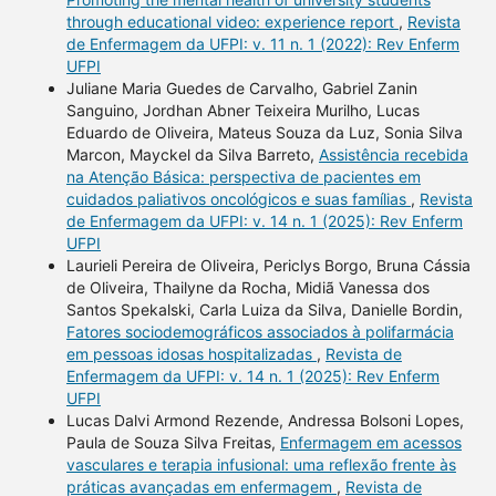
through educational video: experience report
,
Revista
de Enfermagem da UFPI: v. 11 n. 1 (2022): Rev Enferm
UFPI
Juliane Maria Guedes de Carvalho, Gabriel Zanin
Sanguino, Jordhan Abner Teixeira Murilho, Lucas
Eduardo de Oliveira, Mateus Souza da Luz, Sonia Silva
Marcon, Mayckel da Silva Barreto,
Assistência recebida
na Atenção Básica: perspectiva de pacientes em
cuidados paliativos oncológicos e suas famílias
,
Revista
de Enfermagem da UFPI: v. 14 n. 1 (2025): Rev Enferm
UFPI
Laurieli Pereira de Oliveira, Periclys Borgo, Bruna Cássia
de Oliveira, Thailyne da Rocha, Midiã Vanessa dos
Santos Spekalski, Carla Luiza da Silva, Danielle Bordin,
Fatores sociodemográficos associados à polifarmácia
em pessoas idosas hospitalizadas
,
Revista de
Enfermagem da UFPI: v. 14 n. 1 (2025): Rev Enferm
UFPI
Lucas Dalvi Armond Rezende, Andressa Bolsoni Lopes,
Paula de Souza Silva Freitas,
Enfermagem em acessos
vasculares e terapia infusional: uma reflexão frente às
práticas avançadas em enfermagem
,
Revista de