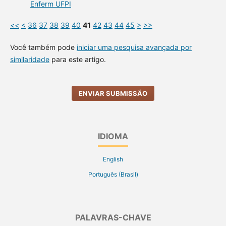
Enferm UFPI
<<
<
36
37
38
39
40
41
42
43
44
45
>
>>
Você também pode
iniciar uma pesquisa avançada por
similaridade
para este artigo.
ENVIAR SUBMISSÃO
IDIOMA
English
Português (Brasil)
PALAVRAS-CHAVE