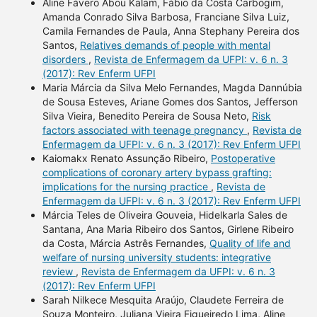
Aline Fávero Abou Kalam, Fábio da Costa Carbogim,
Amanda Conrado Silva Barbosa, Franciane Silva Luiz,
Camila Fernandes de Paula, Anna Stephany Pereira dos
Santos,
Relatives demands of people with mental
disorders
,
Revista de Enfermagem da UFPI: v. 6 n. 3
(2017): Rev Enferm UFPI
Maria Márcia da Silva Melo Fernandes, Magda Dannúbia
de Sousa Esteves, Ariane Gomes dos Santos, Jefferson
Silva Vieira, Benedito Pereira de Sousa Neto,
Risk
factors associated with teenage pregnancy
,
Revista de
Enfermagem da UFPI: v. 6 n. 3 (2017): Rev Enferm UFPI
Kaiomakx Renato Assunção Ribeiro,
Postoperative
complications of coronary artery bypass grafting:
implications for the nursing practice
,
Revista de
Enfermagem da UFPI: v. 6 n. 3 (2017): Rev Enferm UFPI
Márcia Teles de Oliveira Gouveia, Hidelkarla Sales de
Santana, Ana Maria Ribeiro dos Santos, Girlene Ribeiro
da Costa, Márcia Astrês Fernandes,
Quality of life and
welfare of nursing university students: integrative
review
,
Revista de Enfermagem da UFPI: v. 6 n. 3
(2017): Rev Enferm UFPI
Sarah Nilkece Mesquita Araújo, Claudete Ferreira de
Souza Monteiro, Juliana Vieira Figueiredo Lima, Aline