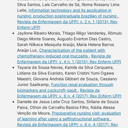
Silva Santos, Laís Carvalho de Sá, Illoma Rossany Lima
Leite,
Information technology and its application in
nursing: production postgraduate brazilian of nursing
,
Revista de Enfermagem da UFPI: v. 2 n. 1 (2013): Rev
Enferm UFPI
Jaylinne Ribeiro Morais, Thiago Rêgo Vanderley, Rômulo
Diego Monte Soares, Augusto Everton Dias Castro,
Sarah Nilkece Mesquita Araújo, Maria Helena Barros
Araújo Luz,
Characterization of the patient with
chemotherapy-induced oral mucositis
,
Revista de
Enfermagem da UFPI: v. 4 n. 1 (2015): Rev Enferm UFPI
Tayana de Sousa Neves, Kamile da Silva Cerqueira,
Lidiane da Silva Evaristo, Karen Cristini Yumi Ogawa
Maestri, Giovana Andreia Gibbert de Souza, Cassiano
Junior Saatkamp,
Function renal evaluation through
biomarkers and cockcroft-gault
,
Revista de
Enfermagem da UFPI: v. 6 n. 4 (2017): Rev Enferm UFPI
Danielle de Jesus Leite Cruz Santos, Sirliane de Souza
Paiva, Othon de Carvalho Bastos Filho, Nádia Alessa
Venção de Moura,
Preoperative nursing visit: evaluation
of learning after using a selfinstructional software
,
Revista de Enfermagem da UFPI: v. 6 n. 4 (2017): Rev