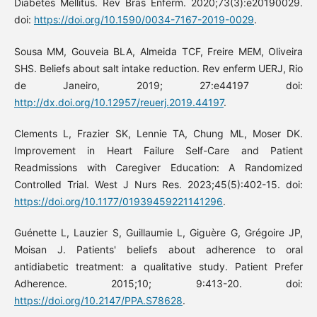
Diabetes Mellitus. Rev Bras Enferm. 2020;73(3):e20190029.
doi:
https://doi.org/10.1590/0034-7167-2019-0029
.
Sousa MM, Gouveia BLA, Almeida TCF, Freire MEM, Oliveira
SHS. Beliefs about salt intake reduction. Rev enferm UERJ, Rio
de Janeiro, 2019; 27:e44197 doi:
http://dx.doi.org/10.12957/reuerj.2019.44197
.
Clements L, Frazier SK, Lennie TA, Chung ML, Moser DK.
Improvement in Heart Failure Self-Care and Patient
Readmissions with Caregiver Education: A Randomized
Controlled Trial. West J Nurs Res. 2023;45(5):402-15. doi:
https://doi.org/10.1177/01939459221141296
.
Guénette L, Lauzier S, Guillaumie L, Giguère G, Grégoire JP,
Moisan J. Patients' beliefs about adherence to oral
antidiabetic treatment: a qualitative study. Patient Prefer
Adherence. 2015;10; 9:413-20. doi:
https://doi.org/10.2147/PPA.S78628
.