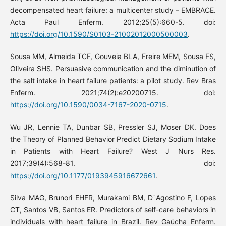
decompensated heart failure: a multicenter study – EMBRACE.
Acta Paul Enferm. 2012;25(5):660-5. doi:
https://doi.org/10.1590/S0103-21002012000500003
.
Sousa MM, Almeida TCF, Gouveia BLA, Freire MEM, Sousa FS,
Oliveira SHS. Persuasive communication and the diminution of
the salt intake in heart failure patients: a pilot study. Rev Bras
Enferm. 2021;74(2):e20200715. doi:
https://doi.org/10.1590/0034-7167-2020-0715
.
Wu JR, Lennie TA, Dunbar SB, Pressler SJ, Moser DK. Does
the Theory of Planned Behavior Predict Dietary Sodium Intake
in Patients with Heart Failure? West J Nurs Res.
2017;39(4):568-81. doi:
https://doi.org/10.1177/0193945916672661
.
Silva MAG, Brunori EHFR, Murakami BM, D ́Agostino F, Lopes
CT, Santos VB, Santos ER. Predictors of self-care behaviors in
individuals with heart failure in Brazil. Rev Gaúcha Enferm.