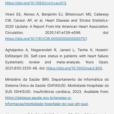
https://doi.org/10.1093/cvr/cvac013
.
Virani SS, Alonso A, Benjamin EJ, Bittencourt MS, Callaway
CW, Carson AP, et al. Heart Disease and Stroke Statistics-
2020 Update: A Report From the American Heart Association.
Circulation. 2020;141:e139-e596. doi:
https://doi.org/10.1161/CIR.0000000000000757
.
Aghajanloo A, Negarandeh R, Janani L, Tanha K, Hoseini-
Esfidarjani SS. Self-care status in patients with heart failure:
Systematic review and meta-analysis. Nurs Open.
2021;8(5):2235-48. doi:
https://doi.org/10.1002/nop2.805
.
Ministério da Saúde (BR). Departamento de Informática do
Sistema Único de Saúde (DATASUS). Morbidade Hospitalar do
SUS (SIH/SUS). Insuficiência cardíaca, 2023. Available from:
https://datasus.saude.gov.br/acesso-a-
informacao/morbidade-hospitalar-do-sus-sih-sus/
.