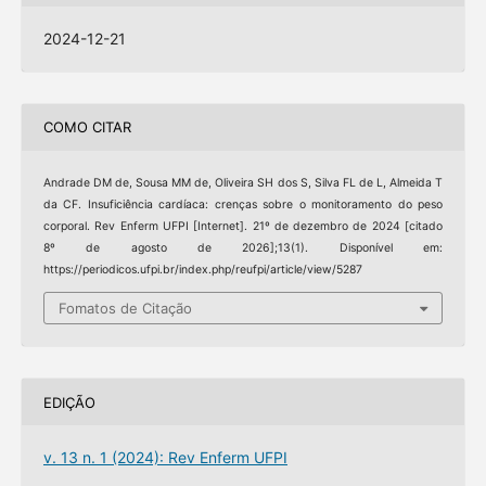
2024-12-21
COMO CITAR
Andrade DM de, Sousa MM de, Oliveira SH dos S, Silva FL de L, Almeida T
da CF. Insuficiência cardíaca: crenças sobre o monitoramento do peso
corporal. Rev Enferm UFPI [Internet]. 21º de dezembro de 2024 [citado
8º de agosto de 2026];13(1). Disponível em:
https://periodicos.ufpi.br/index.php/reufpi/article/view/5287
Fomatos de Citação
EDIÇÃO
v. 13 n. 1 (2024): Rev Enferm UFPI