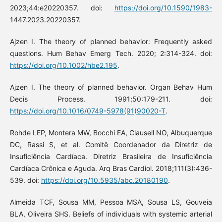
2023;44:e20220357. doi:
https://doi.org/10.1590/1983-
1447.2023.20220357.
Ajzen I. The theory of planned behavior: Frequently asked
questions. Hum Behav Emerg Tech. 2020; 2:314-324. doi:
https://doi.org/10.1002/hbe2.195
.
Ajzen I. The theory of planned behavior. Organ Behav Hum
Decis Process. 1991;50:179-211. doi:
https://doi.org/10.1016/0749-5978(91)90020-T
.
Rohde LEP, Montera MW, Bocchi EA, Clausell NO, Albuquerque
DC, Rassi S, et al. Comitê Coordenador da Diretriz de
Insuficiência Cardíaca. Diretriz Brasileira de Insuficiência
Cardíaca Crônica e Aguda. Arq Bras Cardiol. 2018;111(3):436-
539. doi:
https://doi.org/10.5935/abc.20180190
.
Almeida TCF, Sousa MM, Pessoa MSA, Sousa LS, Gouveia
BLA, Oliveira SHS. Beliefs of individuals with systemic arterial