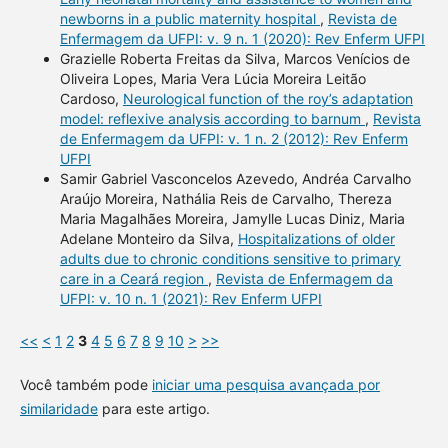
newborns in a public maternity hospital
,
Revista de
Enfermagem da UFPI: v. 9 n. 1 (2020): Rev Enferm UFPI
Grazielle Roberta Freitas da Silva, Marcos Venícios de
Oliveira Lopes, Maria Vera Lúcia Moreira Leitão
Cardoso,
Neurological function of the roy’s adaptation
model: reflexive analysis according to barnum
,
Revista
de Enfermagem da UFPI: v. 1 n. 2 (2012): Rev Enferm
UFPI
Samir Gabriel Vasconcelos Azevedo, Andréa Carvalho
Araújo Moreira, Nathália Reis de Carvalho, Thereza
Maria Magalhães Moreira, Jamylle Lucas Diniz, Maria
Adelane Monteiro da Silva,
Hospitalizations of older
adults due to chronic conditions sensitive to primary
care in a Ceará region
,
Revista de Enfermagem da
UFPI: v. 10 n. 1 (2021): Rev Enferm UFPI
<<
<
1
2
3
4
5
6
7
8
9
10
>
>>
Você também pode
iniciar uma pesquisa avançada por
similaridade
para este artigo.