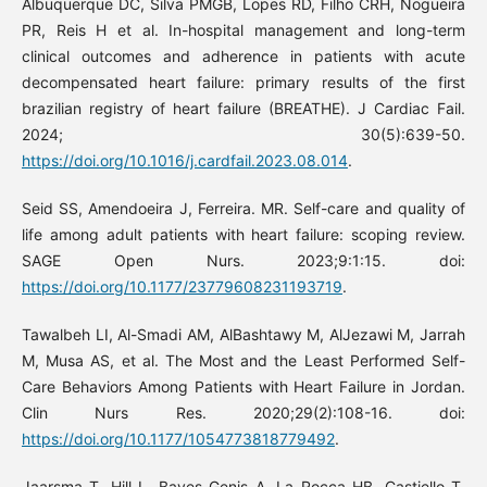
Albuquerque DC, Silva PMGB, Lopes RD, Filho CRH, Nogueira
PR, Reis H et al. In-hospital management and long-term
clinical outcomes and adherence in patients with acute
decompensated heart failure: primary results of the first
brazilian registry of heart failure (BREATHE). J Cardiac Fail.
2024; 30(5):639-50.
https://doi.org/10.1016/j.cardfail.2023.08.014
.
Seid SS, Amendoeira J, Ferreira. MR. Self-care and quality of
life among adult patients with heart failure: scoping review.
SAGE Open Nurs. 2023;9:1:15. doi:
https://doi.org/10.1177/23779608231193719
.
Tawalbeh LI, Al-Smadi AM, AlBashtawy M, AlJezawi M, Jarrah
M, Musa AS, et al. The Most and the Least Performed Self-
Care Behaviors Among Patients with Heart Failure in Jordan.
Clin Nurs Res. 2020;29(2):108-16. doi:
https://doi.org/10.1177/1054773818779492
.
Jaarsma T, Hill L, Bayes-Genis A, La Rocca HB, Castiello T,