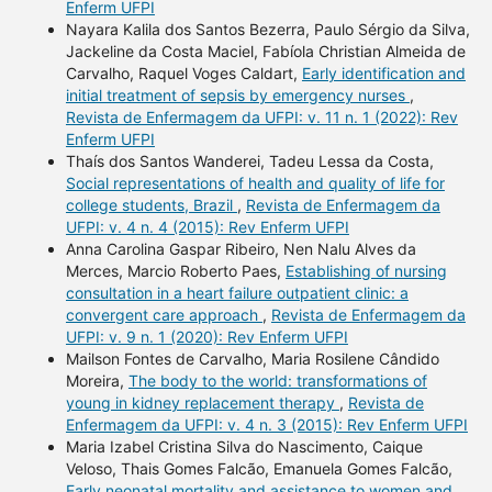
Enferm UFPI
Nayara Kalila dos Santos Bezerra, Paulo Sérgio da Silva,
Jackeline da Costa Maciel, Fabíola Christian Almeida de
Carvalho, Raquel Voges Caldart,
Early identification and
initial treatment of sepsis by emergency nurses
,
Revista de Enfermagem da UFPI: v. 11 n. 1 (2022): Rev
Enferm UFPI
Thaís dos Santos Wanderei, Tadeu Lessa da Costa,
Social representations of health and quality of life for
college students, Brazil
,
Revista de Enfermagem da
UFPI: v. 4 n. 4 (2015): Rev Enferm UFPI
Anna Carolina Gaspar Ribeiro, Nen Nalu Alves da
Merces, Marcio Roberto Paes,
Establishing of nursing
consultation in a heart failure outpatient clinic: a
convergent care approach
,
Revista de Enfermagem da
UFPI: v. 9 n. 1 (2020): Rev Enferm UFPI
Mailson Fontes de Carvalho, Maria Rosilene Cândido
Moreira,
The body to the world: transformations of
young in kidney replacement therapy
,
Revista de
Enfermagem da UFPI: v. 4 n. 3 (2015): Rev Enferm UFPI
Maria Izabel Cristina Silva do Nascimento, Caique
Veloso, Thais Gomes Falcão, Emanuela Gomes Falcão,
Early neonatal mortality and assistance to women and