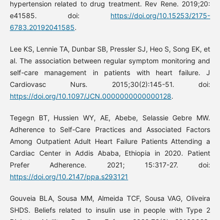
hypertension related to drug treatment. Rev Rene. 2019;20:
e41585. doi:
https://doi.org/10.15253/2175-
6783.20192041585
.
Lee KS, Lennie TA, Dunbar SB, Pressler SJ, Heo S, Song EK, et
al. The association between regular symptom monitoring and
self-care management in patients with heart failure. J
Cardiovasc Nurs. 2015;30(2):145-51. doi:
https://doi.org/10.1097/JCN.0000000000000128
.
Tegegn BT, Hussien WY, AE, Abebe, Selassie Gebre MW.
Adherence to Self-Care Practices and Associated Factors
Among Outpatient Adult Heart Failure Patients Attending a
Cardiac Center in Addis Ababa, Ethiopia in 2020. Patient
Prefer Adherence. 2021; 15:317-27. doi:
https://doi.org/10.2147/ppa.s293121
Gouveia BLA, Sousa MM, Almeida TCF, Sousa VAG, Oliveira
SHDS. Beliefs related to insulin use in people with Type 2