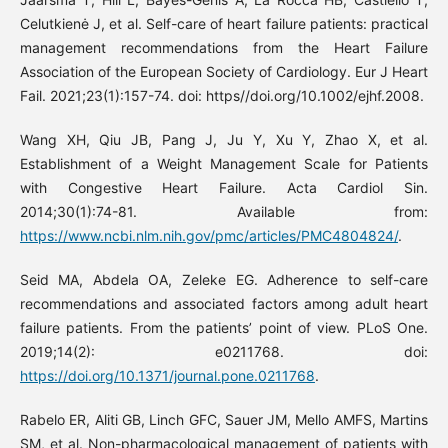
Celutkienė J, et al. Self-care of heart failure patients: practical
management recommendations from the Heart Failure
Association of the European Society of Cardiology. Eur J Heart
Fail. 2021;23(1):157-74. doi: https//doi.org/10.1002/ejhf.2008.
Wang XH, Qiu JB, Pang J, Ju Y, Xu Y, Zhao X, et al.
Establishment of a Weight Management Scale for Patients
with Congestive Heart Failure. Acta Cardiol Sin.
2014;30(1):74-81. Available from:
https://www.ncbi.nlm.nih.gov/pmc/articles/PMC4804824/
.
Seid MA, Abdela OA, Zeleke EG. Adherence to self-care
recommendations and associated factors among adult heart
failure patients. From the patients’ point of view. PLoS One.
2019;14(2): e0211768. doi:
https://doi.org/10.1371/journal.pone.0211768
.
Rabelo ER, Aliti GB, Linch GFC, Sauer JM, Mello AMFS, Martins
SM, et al. Non-pharmacological management of patients with