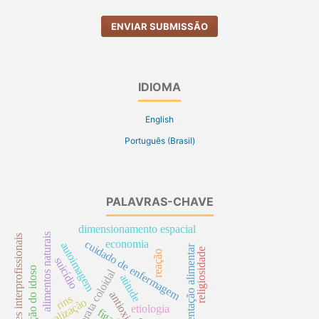
ENVIAR SUBMISSÃO
IDIOMA
English
Português (Brasil)
PALAVRAS-CHAVE
dimensionamento espacial
alimentos naturais
relações interprofissionais
economia
cuidado de enfermagem
autoimagem
suplementação alimentar
religiosidade
reação
suicídio
nutrição do idoso
prata coloidal
atitude
antioxidantes
rins
atualização
etiologia
fígado