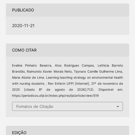
PUBLICADO
2020-11-21
COMO CITAR
Eveline Pinheiro Beserra, Atos Rodrigues Campos, Lethicia Barreto
Brandão, Raimundo Xavier Morais Neto, Taynara Camille Guilherme Lima,
Maria Alzete de Lima. Learning teaching strategy on environmental health
with nursing students . Rev Enferm UFPI [Internet]. 21º de novembro de
2020 [citado 8º de agosto de 2026];7(3). Disponível em:
https://periodicos.ufpi.br/index.php/reufpi/article/view/519
Fomatos de Citação
EDIÇÃO