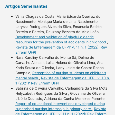
Artigos Semelhantes
Vânia Chagas da Costa, Maria Eduarda Queiroz do
Nascimento, Monique Maria de Lima Nascimento,
Laryssa Rodrigues Alves da Silva, Emanuela Batista
Ferreira e Pereira, Deuzany Bezerra de Melo Leão,
Development and validation of playful didactic
resources for the prevention of accidents in childhood
,
Revista de Enfermagem da UFPI: v. 11 n. 1 (2022): Rev
Enferm UFPI
Nara Karoliny Carvalho do Monte Sá, Delmo de
Carvalho Alencar, Luisa Helena de Oliveira Lima, Ana
Karla Sousa de Oliveira, Lany Leide de Castro Rocha
Campelo,
Perception of nursing students on children's
mental health
,
Revista de Enfermagem da UFPI: v. 10 n.
1 (2021): Rev Enferm UFPI
Sabrina de Oliveira Carvalho, Carleandra da Silva Mota,
Helyzabeth Rodrigues da Silva , Giovanna de Oliveira
Libório Dourado, Adriana da Cunha Menezes Parente,
Report of educational interventions developed during
supervised nursing internship in primary care
,
Revista
de Enfermagem da UFPI: v. 11 n. 1 (2022): Rev Enferm