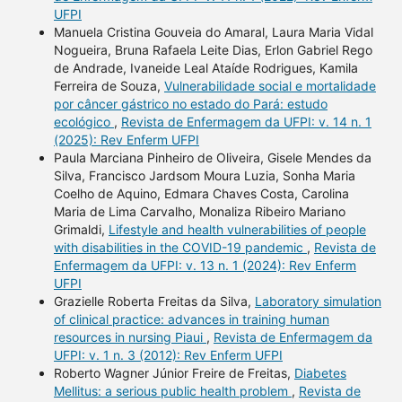
UFPI
Manuela Cristina Gouveia do Amaral, Laura Maria Vidal
Nogueira, Bruna Rafaela Leite Dias, Erlon Gabriel Rego
de Andrade, Ivaneide Leal Ataíde Rodrigues, Kamila
Ferreira de Souza,
Vulnerabilidade social e mortalidade
por câncer gástrico no estado do Pará: estudo
ecológico
,
Revista de Enfermagem da UFPI: v. 14 n. 1
(2025): Rev Enferm UFPI
Paula Marciana Pinheiro de Oliveira, Gisele Mendes da
Silva, Francisco Jardsom Moura Luzia, Sonha Maria
Coelho de Aquino, Edmara Chaves Costa, Carolina
Maria de Lima Carvalho, Monaliza Ribeiro Mariano
Grimaldi,
Lifestyle and health vulnerabilities of people
with disabilities in the COVID-19 pandemic
,
Revista de
Enfermagem da UFPI: v. 13 n. 1 (2024): Rev Enferm
UFPI
Grazielle Roberta Freitas da Silva,
Laboratory simulation
of clinical practice: advances in training human
resources in nursing Piaui
,
Revista de Enfermagem da
UFPI: v. 1 n. 3 (2012): Rev Enferm UFPI
Roberto Wagner Júnior Freire de Freitas,
Diabetes
Mellitus: a serious public health problem
,
Revista de