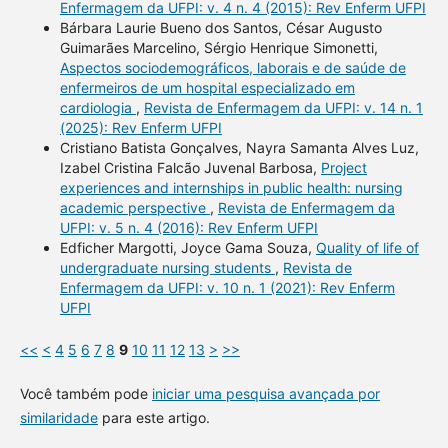
Enfermagem da UFPI: v. 4 n. 4 (2015): Rev Enferm UFPI
Bárbara Laurie Bueno dos Santos, César Augusto
Guimarães Marcelino, Sérgio Henrique Simonetti,
Aspectos sociodemográficos, laborais e de saúde de
enfermeiros de um hospital especializado em
cardiologia
,
Revista de Enfermagem da UFPI: v. 14 n. 1
(2025): Rev Enferm UFPI
Cristiano Batista Gonçalves, Nayra Samanta Alves Luz,
Izabel Cristina Falcão Juvenal Barbosa,
Project
experiences and internships in public health: nursing
academic perspective
,
Revista de Enfermagem da
UFPI: v. 5 n. 4 (2016): Rev Enferm UFPI
Edficher Margotti, Joyce Gama Souza,
Quality of life of
undergraduate nursing students
,
Revista de
Enfermagem da UFPI: v. 10 n. 1 (2021): Rev Enferm
UFPI
<<
<
4
5
6
7
8
9
10
11
12
13
>
>>
Você também pode
iniciar uma pesquisa avançada por
similaridade
para este artigo.