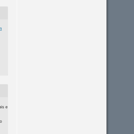
m
ais e
ho