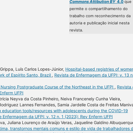
Commons Attibution BY
4.0
que
permite o compartilhamento do
trabalho com reconhecimento da
autoria e publicação inicial nesta
revista.
rippa, Luís Carlos Lopes-Júnior,
Hospital-based registries of wome
k of Espírito Santo, Brazil
,
Revista de Enfermagem da UFPI: v. 13 n
 Nursing Postgraduate Course of the Northeast in the UFPI
,
Revista
 Enferm UFPI
ícia Neyva da Costa Pinheiro, Neiva Francenely Cunha Vieira,
 Rodriguez Lannes Fernandes, Samia Jardelle Costa de Freitas Maniv
h education tools/resources with adolescents during the COVID-19
e Enfermagem da UFPI: v. 12 n. 1 (2023): Rev Enferm UFPI
va, Juliana Lourenço de Araújo Veras, Jaqueline Galdino Albuquerqu
tima, transtornos mentais comuns e estilo de vida de trabalhadores 