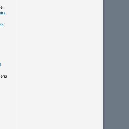
el
eira
es
1
éria