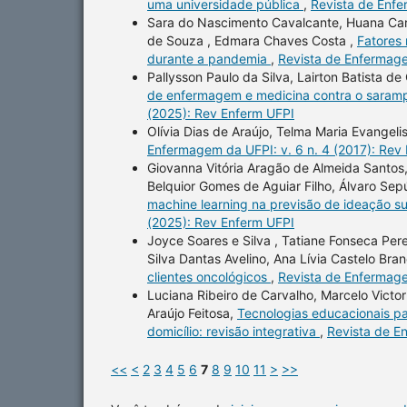
uma universidade pública
,
Revista de Enfe
Sara do Nascimento Cavalcante, Huana Caro
de Souza , Edmara Chaves Costa ,
Fatores 
durante a pandemia
,
Revista de Enfermage
Pallysson Paulo da Silva, Lairton Batista de
de enfermagem e medicina contra o saramp
(2025): Rev Enferm UFPI
Olívia Dias de Araújo, Telma Maria Evangeli
Enfermagem da UFPI: v. 6 n. 4 (2017): Rev
Giovanna Vitória Aragão de Almeida Santos,
Belquior Gomes de Aguiar Filho, Álvaro Se
machine learning na previsão de ideação sui
(2025): Rev Enferm UFPI
Joyce Soares e Silva , Tatiane Fonseca Pere
Silva Dantas Avelino, Ana Lívia Castelo Bran
clientes oncológicos
,
Revista de Enfermage
Luciana Ribeiro de Carvalho, Marcelo Victor
Araújo Feitosa,
Tecnologias educacionais p
domicílio: revisão integrativa
,
Revista de E
<<
<
2
3
4
5
6
7
8
9
10
11
>
>>