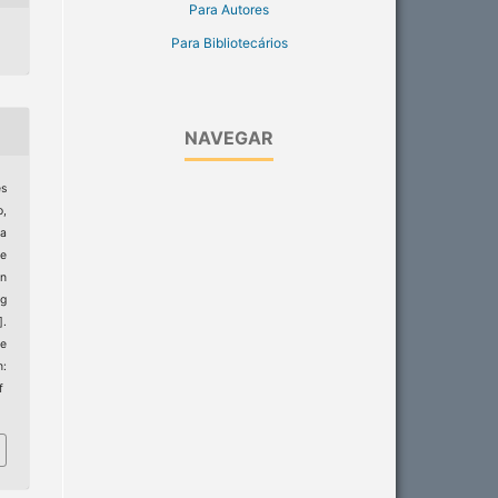
Para Autores
Para Bibliotecários
NAVEGAR
es
,
ra
de
on
g
].
de
m:
f