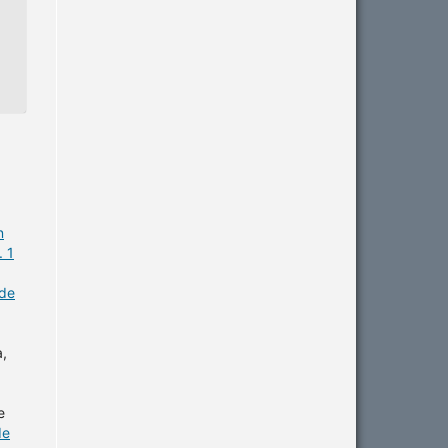
n
. 1
 de
a,
e
de