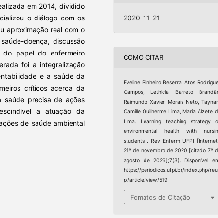
realizada em 2014, dividido
cializou o diálogo com os
2020-11-21
eu aproximação real com o
 saúde-doença, discussão
ão do papel do enfermeiro
COMO CITAR
rada foi a integralização
entabilidade e a saúde da
Eveline Pinheiro Beserra, Atos Rodrigu
eiros críticos acerca da
Campos, Lethicia Barreto Brandão
 a saúde precisa de ações
Raimundo Xavier Morais Neto, Tayna
rescindível a atuação da
Camille Guilherme Lima, Maria Alzete 
Lima. Learning teaching strategy 
ções de saúde ambiental
environmental health with nursin
students . Rev Enferm UFPI [Internet
21º de novembro de 2020 [citado 7º 
agosto de 2026];7(3). Disponível e
https://periodicos.ufpi.br/index.php/reu
pi/article/view/519
Fomatos de Citação