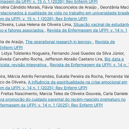
rmagem da UFPI: v. 15 n. 1 (2026): Rev Enferm UFPI
lina Cândido Morais, Flávia Vasconcelos de Araújo , Geordânia Maci
relacionados à qualidade de vida no trabalho em universidade brasil
m da UFPI: v. 15 n. 1 (2026): Rev Enferm UFPI
 Oliveira, Luisa Helena de Oliveira Lima,
Situação vacinal de estudant
o e fatores associados
,
Revista de Enfermagem da UFPI: v. 14 n. 1
sta de Araújo,
The operational research in leprosy
,
Revista de
 Enferm UFPI
 Lidya Tolstenko Nogueira, Fernando José Guedes da Silva Júnior,
púlveda Carvalho Rocha, Jefferson Abraão Caetano Lira,
Big data e
cida: revisão integrativa
,
Revista de Enfermagem da UFPI: v. 14 n. 
ira, Márcia Astrês Fernandes, Eukalia Pereira da Rocha, Fernanda Val
co de Oliveira,
A influência da espiritualidade na crise emocional em
m da UFPI: v. 14 n. 1 (2025): Rev Enferm UFPI
 Freitas Nascimento, Marcia Teles de Oliveira Gouveia, Carla Daniele
ara promoção do cuidado parental do recém-nascido prematuro no
nfermagem da UFPI: v. 14 n. 1 (2025): Rev Enferm UFPI