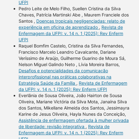
UFPI
Pedro Leite de Melo Filho, Suellen Cristina da Silva
Chaves, Patrícia Martinski Abe , Maurem Franciele dos
Santos ,
Doenças tropicais negligenciadas: relato de
experiência em oficina de aprendizado
,
Revista de
Enfermagem da UFPI: v. 14 n. 1 (2025): Rev Enferm
UFPI
Raquel Bomfim Castelo, Cristina da Silva Fernandes,
Francisco Marcelo Leandro Cavalcante, Dariane
Veríssimo de Araújo, Guilherme Guarino de Moura Sá,
Nelson Miguel Galindo Neto , Lívia Moreira Barros,
Desafios e potencialidades da comunicação
interprofissional nas práticas colaborativas na
Estratégia Saúde da Família
,
Revista de Enfermagem
da UFPI: v. 14 n. 1 (2025): Rev Enferm UFPI
Everlânia de Sousa Oliveira, João Hairton de Sousa
Oliveira, Mariane Victória da Silva Mota, Janaína Silva
dos Santos, Mikellane Almeida dos Santos, Jessimayra
Karine de Jesus Oliveira, Hayla Nunes da Conceição,
Assistência de enfermagem ofertada à mulher privada
de liberdade: revisão integrativa
,
Revista de
Enfermagem da UFPI: v. 14 n. 1 (2025): Rev Enferm
UFPI