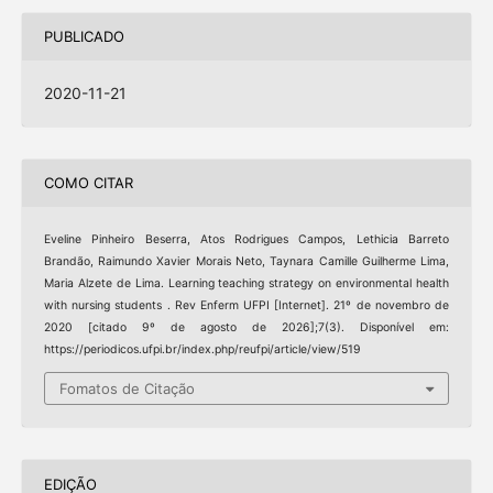
PUBLICADO
2020-11-21
COMO CITAR
Eveline Pinheiro Beserra, Atos Rodrigues Campos, Lethicia Barreto
Brandão, Raimundo Xavier Morais Neto, Taynara Camille Guilherme Lima,
Maria Alzete de Lima. Learning teaching strategy on environmental health
with nursing students . Rev Enferm UFPI [Internet]. 21º de novembro de
2020 [citado 9º de agosto de 2026];7(3). Disponível em:
https://periodicos.ufpi.br/index.php/reufpi/article/view/519
Fomatos de Citação
EDIÇÃO