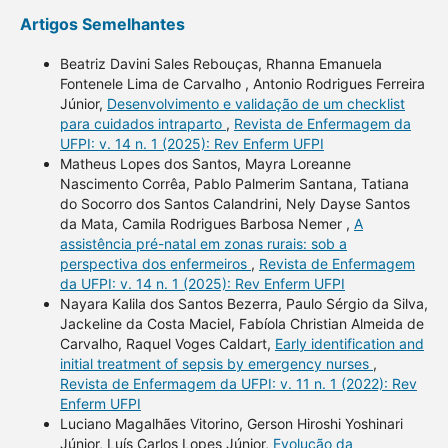
Artigos Semelhantes
Beatriz Davini Sales Rebouças, Rhanna Emanuela
Fontenele Lima de Carvalho , Antonio Rodrigues Ferreira
Júnior,
Desenvolvimento e validação de um checklist
para cuidados intraparto
,
Revista de Enfermagem da
UFPI: v. 14 n. 1 (2025): Rev Enferm UFPI
Matheus Lopes dos Santos, Mayra Loreanne
Nascimento Corrêa, Pablo Palmerim Santana, Tatiana
do Socorro dos Santos Calandrini, Nely Dayse Santos
da Mata, Camila Rodrigues Barbosa Nemer ,
A
assistência pré-natal em zonas rurais: sob a
perspectiva dos enfermeiros
,
Revista de Enfermagem
da UFPI: v. 14 n. 1 (2025): Rev Enferm UFPI
Nayara Kalila dos Santos Bezerra, Paulo Sérgio da Silva,
Jackeline da Costa Maciel, Fabíola Christian Almeida de
Carvalho, Raquel Voges Caldart,
Early identification and
initial treatment of sepsis by emergency nurses
,
Revista de Enfermagem da UFPI: v. 11 n. 1 (2022): Rev
Enferm UFPI
Luciano Magalhães Vitorino, Gerson Hiroshi Yoshinari
Júnior, Luís Carlos Lopes Júnior,
Evolução da