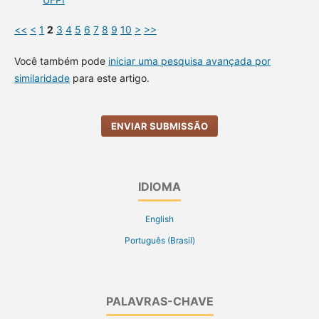
<<
<
1
2
3
4
5
6
7
8
9
10
>
>>
Você também pode
iniciar uma pesquisa avançada por
similaridade
para este artigo.
ENVIAR SUBMISSÃO
IDIOMA
English
Português (Brasil)
PALAVRAS-CHAVE