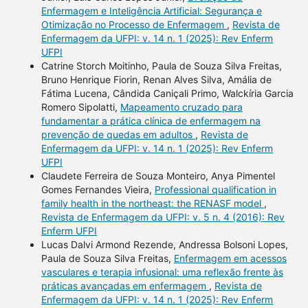
Enfermagem e Inteligência Artificial: Segurança e
Otimização no Processo de Enfermagem
,
Revista de
Enfermagem da UFPI: v. 14 n. 1 (2025): Rev Enferm
UFPI
Catrine Storch Moitinho, Paula de Souza Silva Freitas,
Bruno Henrique Fiorin, Renan Alves Silva, Amália de
Fátima Lucena, Cândida Caniçali Primo, Walckíria Garcia
Romero Sipolatti,
Mapeamento cruzado para
fundamentar a prática clínica de enfermagem na
prevenção de quedas em adultos
,
Revista de
Enfermagem da UFPI: v. 14 n. 1 (2025): Rev Enferm
UFPI
Claudete Ferreira de Souza Monteiro, Anya Pimentel
Gomes Fernandes Vieira,
Professional qualification in
family health in the northeast: the RENASF model
,
Revista de Enfermagem da UFPI: v. 5 n. 4 (2016): Rev
Enferm UFPI
Lucas Dalvi Armond Rezende, Andressa Bolsoni Lopes,
Paula de Souza Silva Freitas,
Enfermagem em acessos
vasculares e terapia infusional: uma reflexão frente às
práticas avançadas em enfermagem
,
Revista de
Enfermagem da UFPI: v. 14 n. 1 (2025): Rev Enferm