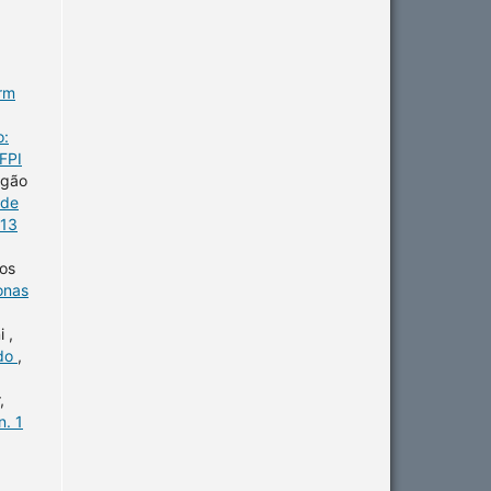
erm
o:
FPI
agão
úde
 13
os
onas
 ,
ido
,
,
n. 1