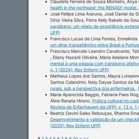
Claudete Ferreira de Souza Monteiro, Anya
health in the northeast: the RENASF model
José Fellipe Lima Araruna, José Daniel da Si
Diniz Vieira Silva, Petra Kelly Rabelo de S
paraibano: um relato de experiência extens
UFPI
Francisco Lucas de Lima Fontes, Ermelinda
um olhar transatlântico entre Brasil e Portu
Francisco Marcelo Leandro Cavalcante, Ta
, Eliany Nazaré Oliveira, Maria Adelane Mon
mental à uma pessoa com transtorno afetivo
n. 1 (2024): Rev Enferm UFPI
Matheus Lopes dos Santos, Mayra Loreanne
Santos Calandrini, Nely Dayse Santos da M
rurais: sob a perspectiva dos enfermeiros
,
Maria Aparecida Baggio, Fabiana Paes Nogue
Aline Renata Hirano,
Prática cultural no cu
Revista de Enfermagem da UFPI: v. 13 n. 1
Beatriz Davini Sales Rebouças, Rhanna Eman
Desenvolvimento e validação de um checkli
(2025): Rev Enferm UFPI
1
2
3
4
5
6
7
8
9
10
>
>>