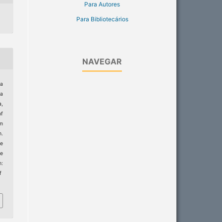
Para Autores
Para Bibliotecários
NAVEGAR
da
na
a,
of
hm
n.
de
e
m:
f