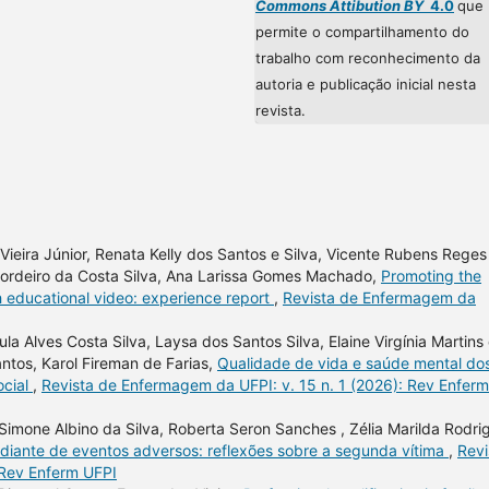
Commons Attibution BY
4.0
que
permite o compartilhamento do
trabalho com reconhecimento da
autoria e publicação inicial nesta
revista.
Vieira Júnior, Renata Kelly dos Santos e Silva, Vicente Rubens Reges
 Cordeiro da Costa Silva, Ana Larissa Gomes Machado,
Promoting the
h educational video: experience report
,
Revista de Enfermagem da
la Alves Costa Silva, Laysa dos Santos Silva, Elaine Virgínia Martins
ntos, Karol Fireman de Farias,
Qualidade de vida e saúde mental do
ocial
,
Revista de Enfermagem da UFPI: v. 15 n. 1 (2026): Rev Enferm
n, Simone Albino da Silva, Roberta Seron Sanches , Zélia Marilda Rodri
 diante de eventos adversos: reflexões sobre a segunda vítima
,
Revi
 Rev Enferm UFPI