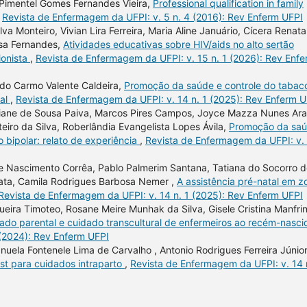
 Pimentel Gomes Fernandes Vieira,
Professional qualification in family
,
Revista de Enfermagem da UFPI: v. 5 n. 4 (2016): Rev Enferm UFPI
lva Monteiro, Vivian Lira Ferreira, Maria Aline Januário, Cícera Renata
ousa Fernandes,
Atividades educativas sobre HIV/aids no alto sertão
ionista
,
Revista de Enfermagem da UFPI: v. 15 n. 1 (2026): Rev Enf
 do Carmo Valente Caldeira,
Promoção da saúde e controle do tabac
gal
,
Revista de Enfermagem da UFPI: v. 14 n. 1 (2025): Rev Enferm U
tiane de Sousa Paiva, Marcos Pires Campos, Joyce Mazza Nunes Ar
teiro da Silva, Roberlândia Evangelista Lopes Ávila,
Promoção da sa
 bipolar: relato de experiência
,
Revista de Enfermagem da UFPI: v.
 Nascimento Corrêa, Pablo Palmerim Santana, Tatiana do Socorro d
ata, Camila Rodrigues Barbosa Nemer ,
A assistência pré-natal em z
Revista de Enfermagem da UFPI: v. 14 n. 1 (2025): Rev Enferm UFPI
ira Timoteo, Rosane Meire Munhak da Silva, Gisele Cristina Manfrini
idado parental e cuidado transcultural de enfermeiros ao recém-nasc
 (2024): Rev Enferm UFPI
uela Fontenele Lima de Carvalho , Antonio Rodrigues Ferreira Júnior
st para cuidados intraparto
,
Revista de Enfermagem da UFPI: v. 14 