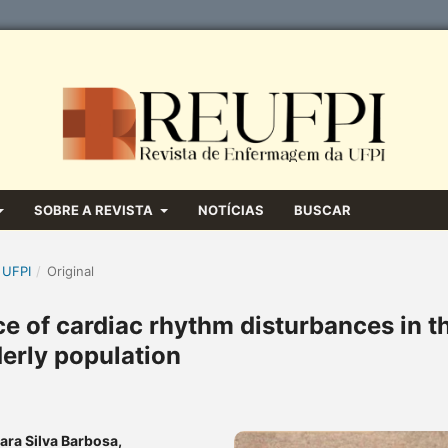
SOBRE A REVISTA
NOTÍCIAS
BUSCAR
 UFPI
/
Original
ce of cardiac rhythm disturbances in t
derly population
Nara Silva Barbosa,