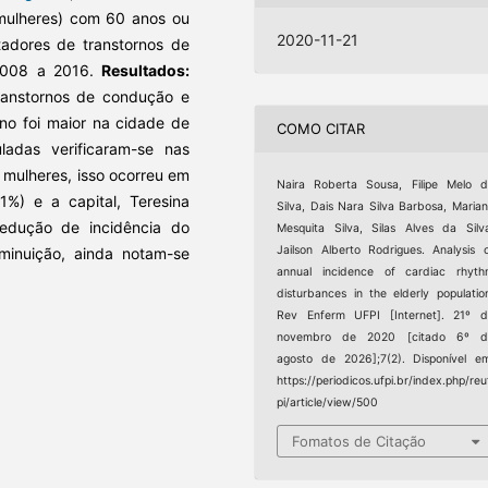
ulheres) com 60 anos ou
2020-11-21
tadores de transtornos de
2008 a 2016.
Resultados:
ranstornos de condução e
no foi maior na cidade de
COMO CITAR
adas verificaram-se nas
s mulheres, isso ocorreu em
Naira Roberta Sousa, Filipe Melo 
1%) e a capital, Teresina
Silva, Dais Nara Silva Barbosa, Maria
edução de incidência do
Mesquita Silva, Silas Alves da Silv
Jailson Alberto Rodrigues. Analysis 
inuição, ainda notam-se
annual incidence of cardiac rhyt
disturbances in the elderly populatio
Rev Enferm UFPI [Internet]. 21º 
novembro de 2020 [citado 6º d
agosto de 2026];7(2). Disponível e
https://periodicos.ufpi.br/index.php/reu
pi/article/view/500
Fomatos de Citação