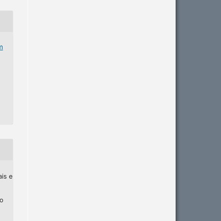
m
ais e
ho