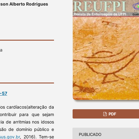
ilson Alberto Rodrigues
ia
2-57
bios cardíacos(alteração da
PDF
ontribuir para que sejam
a de arritmias nos idosos
ão de domínio público e
PUBLICADO
us.gov.br
, 2016). Tem-se