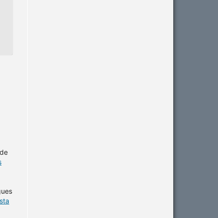
 de
s
gues
sta