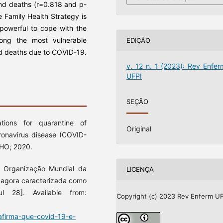
nd deaths (r=0.818 and p-
 Family Health Strategy is
 powerful to cope with the
ong the most vulnerable
EDIÇÃO
and deaths due to COVID-19.
v. 12 n. 1 (2023): Rev Enfer
UFPI
SEÇÃO
tions for quarantine of
Original
oronavirus disease (COVID-
WHO; 2020.
 Organização Mundial da
LICENÇA
 agora caracterizada como
l 28]. Available from:
Copyright (c) 2023 Rev Enferm UF
firma-que-covid-19-e-