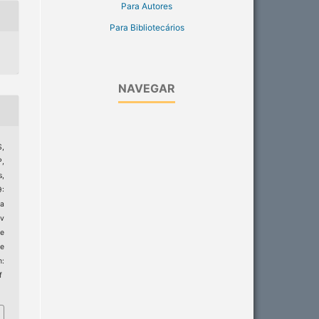
Para Autores
Para Bibliotecários
NAVEGAR
S,
,
s,
9:
ta
ev
e
e
m:
f