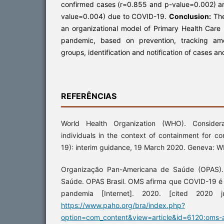
confirmed cases (r=0.855 and p-value=0.002) a
value=0.004) due to COVID-19.
Conclusion:
The
an organizational model of Primary Health Care
pandemic, based on prevention, tracking am
groups, identification and notification of cases 
REFERÊNCIAS
World Health Organization (WHO). Considera
individuals in the context of containment for c
19): interim guidance, 19 March 2020. Geneva: 
Organização Pan-Americana de Saúde (OPAS).
Saúde. OPAS Brasil. OMS afirma que COVID-19 é
pandemia [Internet]. 2020. [cited 2020 ju
https://www.paho.org/bra/index.php?
option=com_content&view=article&id=6120:oms-a