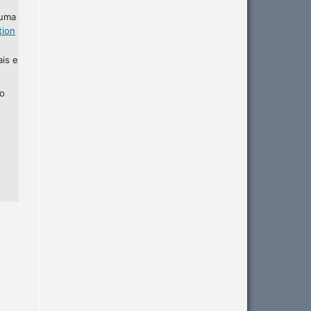
 uma
tion
ais e
ho