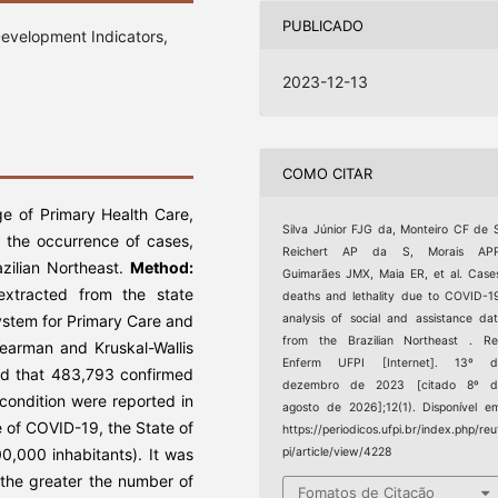
PUBLICADO
Development Indicators,
2023-12-13
COMO CITAR
e of Primary Health Care,
Silva Júnior FJG da, Monteiro CF de 
 the occurrence of cases,
Reichert AP da S, Morais APP
zilian Northeast.
Method:
Guimarães JMX, Maia ER, et al. Case
 extracted from the state
deaths and lethality due to COVID-1
ystem for Primary Care and
analysis of social and assistance da
from the Brazilian Northeast . R
pearman and Kruskal-Wallis
Enferm UFPI [Internet]. 13º d
d that 483,793 confirmed
dezembro de 2023 [citado 8º d
condition were reported in
agosto de 2026];12(1). Disponível e
e of COVID-19, the State of
https://periodicos.ufpi.br/index.php/reu
0,000 inhabitants). It was
pi/article/view/4228
 the greater the number of
Fomatos de Citação