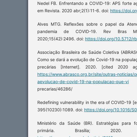
Nedel FB. Enfrentando a COVID-19: APS forte 
em Revista. 2020 abr;2(1):11-6. doi:
https://doi.o
Alves MTG. Reflexões sobre o papel da Aten
pandemia de COVID-19. Rev Bras M
2020;15(42):2496. doi:
https://doi.org/10.5712/
Associação Brasileira de Saúde Coletiva (ABRAS
Como se dará a evolução de Covid-19 na popula
precárias [Internet]. 2020. [cited 2020 a
https://www.abrasco.org.br/site/outras-noticias/
aevolucao-de-covid-19-na-populacao-que-vi
ve
precarias/46286/
Redefining vulnerability in the era of COVID-19 [e
395(10230):1089. doi:
https://doi.org/10.1016/
Ministério da Saúde (BR). Estratégias para f
primária. Brasília; 2020. 