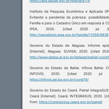
https://aps.saude.gov.br/noticia/8119
Instituto de Pesquisa Econômica e Aplicada (I
Evitando a pandemia da pobreza: possibilidad
Família e para o Cadastro Único em resposta à COV
IPEA; 2020. [cited 2020 jul 30]
http://repositorio.ipea.gov.br/handle/11058/9826
Governo do Estado de Alagoas. Informe epi
[Internet]. Alagoas: SUVISA; 2020. [cited 2020
http://www.dados.al.gov.br/dataset/painel-covid
Governo do Estado da Bahia. Infovis Bahia: CO
INFOVIS; 2020. [cited 2020 jul 01
https://infovis.sei.ba.gov.br/covid19/
Governo do Estado do Ceará. Painel IntegraSUS
Ceará [Internet]. Ceará: INTEGRASUS; 2020. [cit
from:
https://coronavirus.ceara.gov.br/painel/