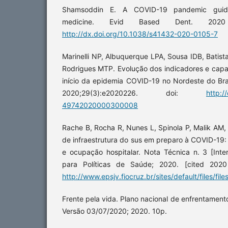
Shamsoddin E. A COVID-19 pandemic guide
medicine. Evid Based Dent. 2020 j
http://dx.doi.org/10.1038/s41432-020-0105-7
Marinelli NP, Albuquerque LPA, Sousa IDB, Bati
Rodrigues MTP. Evolução dos indicadores e cap
início da epidemia COVID-19 no Nordeste do Bra
2020;29(3):e2020226. doi:
http:/
49742020000300008
Rache B, Rocha R, Nunes L, Spinola P, Malik AM
de infraestrutura do sus em preparo à COVID-19: 
e ocupação hospitalar. Nota Técnica n. 3 [Inter
para Políticas de Saúde; 2020. [cited 2020 
http://www.epsjv.fiocruz.br/sites/default/files/fi
Frente pela vida. Plano nacional de enfrentamen
Versão 03/07/2020; 2020. 10p.