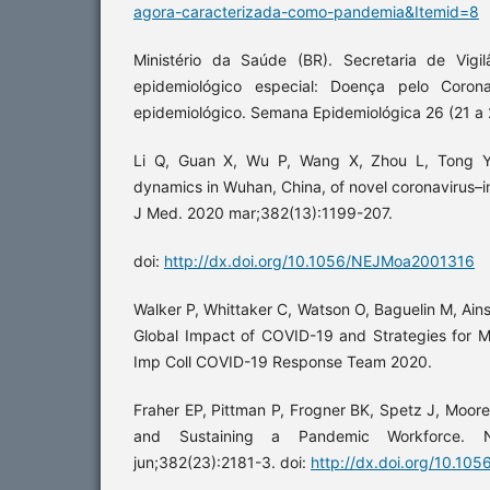
agora-caracterizada-como-pandemia&Itemid=8
Ministério da Saúde (BR). Secretaria de Vigi
epidemiológico especial: Doença pelo Corona
epidemiológico. Semana Epidemiológica 26 (21 a 2
Li Q, Guan X, Wu P, Wang X, Zhou L, Tong Y e
dynamics in Wuhan, China, of novel coronavirus–
J Med. 2020 mar;382(13):1199-207.
doi:
http://dx.doi.org/10.1056/NEJMoa2001316
Walker P, Whittaker C, Watson O, Baguelin M, Ainsl
Global Impact of COVID-19 and Strategies for M
Imp Coll COVID-19 Response Team 2020.
Fraher EP, Pittman P, Frogner BK, Spetz J, Moore
and Sustaining a Pandemic Workforce
jun;382(23):2181-3. doi:
http://dx.doi.org/10.1