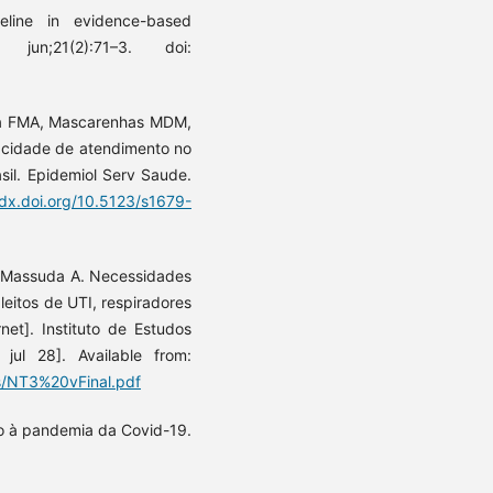
line in evidence-based
un;21(2):71–3. doi:
sta FMA, Mascarenhas MDM,
acidade de atendimento no
sil. Epidemiol Serv Saude.
/dx.doi.org/10.5123/s1679-
, Massuda A. Necessidades
leitos de UTI, respiradores
net]. Instituto de Estudos
jul 28]. Available from:
les/NT3%20vFinal.pdf
to à pandemia da Covid-19.