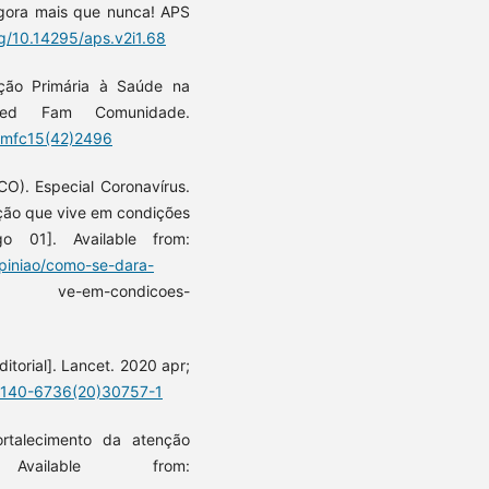
agora mais que nunca! APS
rg/10.14295/aps.v2i1.68
ção Primária à Saúde na
ed Fam Comunidade.
rbmfc15(42)2496
CO). Especial Coronavírus.
ção que vive em condições
go 01]. Available from:
opiniao/como-se-dara-
-em-condicoes-
ditorial]. Lancet. 2020 apr;
S0140-6736(20)30757-1
ortalecimento da atenção
Available from: