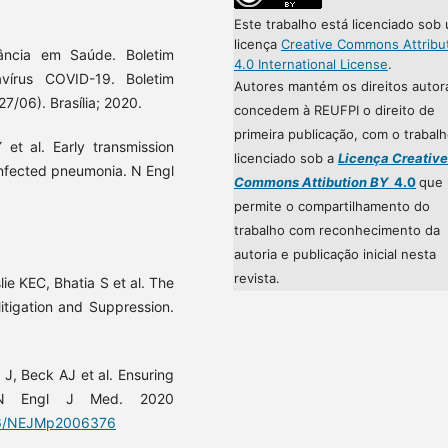
Este trabalho está licenciado sob
licença
Creative Commons Attribu
lância em Saúde. Boletim
4.0 International License
.
vírus COVID-19. Boletim
Autores mantém os direitos autor
7/06). Brasília; 2020.
concedem à REUFPI o direito de
primeira publicação, com o trabal
t al. Early transmission
licenciado sob a
Licença Creative
infected pneumonia. N Engl
Commons Attibution BY
4.0
que
permite o compartilhamento do
trabalho com reconhecimento da
autoria e publicação inicial nesta
revista.
ie KEC, Bhatia S et al. The
itigation and Suppression.
 J, Beck AJ et al. Ensuring
. N Engl J Med. 2020
056/NEJMp2006376