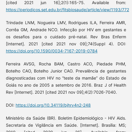
[cited 2021 jun 16];2(1):165-75. Available from:
https://periodicos.set.edu.br/fitsbiosaude/article/view/1193/772
Trindade LNM, Nogueira LMV, Rodrigues ILA, Ferreira AMR,
Corrêa GM, Andrade NCO. Infecção por HIV em gestantes e
os desafios para o cuidado pré-natal. Rev Bras Enferm
[Internet]. 2021 [cited 2021 nov 09];74(Suppl 4). DOI:
https://doi.org/10.1590/0034-7167-2019-0784
Ferreira AVSG, Rocha BAM, Castro ACO, Piedade PHM,
Botelho CAO, Botelho Junior CAO. Prevalência de gestantes
diagnosticadas com HIV no “teste da mamãe” do Estado de
Goiás no ano de 2005 a setembro de 2016. Braz J of Health
Rev [Internet]. 2021 [cited 2021 nov 09];4(2):7026-7040.
DOI:
https://doi.org/10.34119/bjhrv4n2-248
Ministério da Saúde (BR). Boletim Epidemiológico - HIV Aids.
Secretaria de Vigilância em Saúde. [Internet]. Brasília: MS;