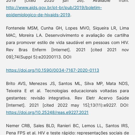
2019 [cited 2020 jun 26]. Available from:
http://www.aids.gov.br/pt-br/pub/2019/boletim-
epidemiologico-de-hivaids-2019
.
Fontenele MSM, Cunha GH, Lopes MVO, Siqueira LR, Lima
MAC, Moreira LA. Desenvolvimento e avaliação de cartilha
para promover estilo de vida saudável em pessoas com HIV.
Rev Bras Enferm [Internet]. 2021 [cited 2021 nov
09];74(Suppl 5):e20200113. DOI:
https://doi.org/10.1590/0034-7167-2020-0113
Brito AVS, Menezes JS, Santos ML, Silva MP, Mata NDS,
Teixeira E et al. Tecnologias educacionais voltadas para
gestantes: revisão integrativa. Rev Eletr Acervo Saúde
[Internet]. 2021 [cited 2022 may 15];13(11):e9227. DOI:
https://doi.org/10.25248/reas.e9227.2021
Nemer CRB, Sales BLD, Ranieri BC, Lemos LL, Santos IRS,
Pena FPS et al. HIV e teste rápido: representações sociais de