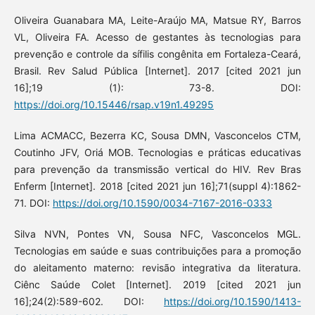
Oliveira Guanabara MA, Leite-Araújo MA, Matsue RY, Barros
VL, Oliveira FA. Acesso de gestantes às tecnologias para
prevenção e controle da sífilis congênita em Fortaleza-Ceará,
Brasil. Rev Salud Pública [Internet]. 2017 [cited 2021 jun
16];19 (1): 73-8. DOI:
https://doi.org/10.15446/rsap.v19n1.49295
Lima ACMACC, Bezerra KC, Sousa DMN, Vasconcelos CTM,
Coutinho JFV, Oriá MOB. Tecnologias e práticas educativas
para prevenção da transmissão vertical do HIV. Rev Bras
Enferm [Internet]. 2018 [cited 2021 jun 16];71(suppl 4):1862-
71. DOI:
https://doi.org/10.1590/0034-7167-2016-0333
Silva NVN, Pontes VN, Sousa NFC, Vasconcelos MGL.
Tecnologias em saúde e suas contribuições para a promoção
do aleitamento materno: revisão integrativa da literatura.
Ciênc Saúde Colet [Internet]. 2019 [cited 2021 jun
16];24(2):589-602. DOI:
https://doi.org/10.1590/1413-