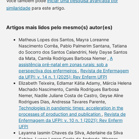
Você também pode
iniciar uma pesquisa avançada por
similaridade
para este artigo.
Artigos mais lidos pelo mesmo(s) autor(es)
Matheus Lopes dos Santos, Mayra Loreanne
Nascimento Corrêa, Pablo Palmerim Santana, Tatiana
do Socorro dos Santos Calandrini, Nely Dayse Santos
da Mata, Camila Rodrigues Barbosa Nemer ,
A
assistência pré-natal em zonas rurais: sob a
perspectiva dos enfermeiros
,
Revista de Enfermagem
da UFPI: v. 14 n. 1 (2025): Rev Enferm UFPI
Elizabeth Teixeira, Edlamar Kátia Adamy, Márcia Helena
Machado Nascimento, Camila Rodrigues Barbosa
Nemer, Nadile Juliane Costa de Castro, Geyse Aline
Rodrigues Dias, Andressa Tavares Parente,
Technologies in pandemic times: acceleration in the
processes of production and publication
,
Revista de
Enfermagem da UFPI: v. 10 n. 1 (2021): Rev Enferm
UFPI
Layanna Iasmin Chaves da Silva, Aderlaine da Silva
Sabino, Lucas Lorran Costa de Andrade, Wagner