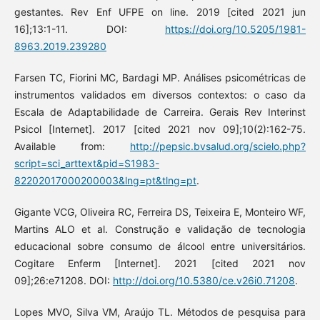
gestantes. Rev Enf UFPE on line. 2019 [cited 2021 jun
16];13:1-11. DOI:
https://doi.org/10.5205/1981-
8963.2019.239280
Farsen TC, Fiorini MC, Bardagi MP. Análises psicométricas de
instrumentos validados em diversos contextos: o caso da
Escala de Adaptabilidade de Carreira. Gerais Rev Interinst
Psicol [Internet]. 2017 [cited 2021 nov 09];10(2):162-75.
Available from:
http://pepsic.bvsalud.org/scielo.php?
script=sci_arttext&pid=S1983-
82202017000200003&lng=pt&tlng=pt
.
Gigante VCG, Oliveira RC, Ferreira DS, Teixeira E, Monteiro WF,
Martins ALO et al. Construção e validação de tecnologia
educacional sobre consumo de álcool entre universitários.
Cogitare Enferm [Internet]. 2021 [cited 2021 nov
09];26:e71208. DOI:
http://doi.org/10.5380/ce.v26i0.71208
.
Lopes MVO, Silva VM, Araújo TL. Métodos de pesquisa para