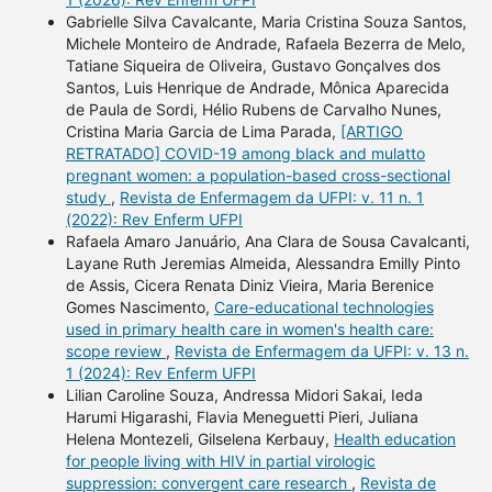
Gabrielle Silva Cavalcante, Maria Cristina Souza Santos,
Michele Monteiro de Andrade, Rafaela Bezerra de Melo,
Tatiane Siqueira de Oliveira, Gustavo Gonçalves dos
Santos, Luis Henrique de Andrade, Mônica Aparecida
de Paula de Sordi, Hélio Rubens de Carvalho Nunes,
Cristina Maria Garcia de Lima Parada,
[ARTIGO
RETRATADO] COVID-19 among black and mulatto
pregnant women: a population-based cross-sectional
study
,
Revista de Enfermagem da UFPI: v. 11 n. 1
(2022): Rev Enferm UFPI
Rafaela Amaro Januário, Ana Clara de Sousa Cavalcanti,
Layane Ruth Jeremias Almeida, Alessandra Emilly Pinto
de Assis, Cicera Renata Diniz Vieira, Maria Berenice
Gomes Nascimento,
Care-educational technologies
used in primary health care in women's health care:
scope review
,
Revista de Enfermagem da UFPI: v. 13 n.
1 (2024): Rev Enferm UFPI
Lilian Caroline Souza, Andressa Midori Sakai, Ieda
Harumi Higarashi, Flavia Meneguetti Pieri, Juliana
Helena Montezeli, Gilselena Kerbauy,
Health education
for people living with HIV in partial virologic
suppression: convergent care research
,
Revista de