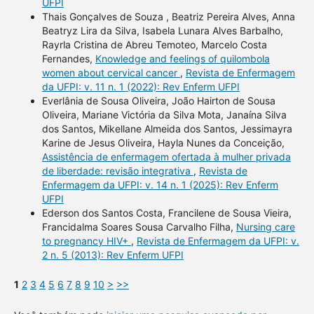
UFPI
Thais Gonçalves de Souza , Beatriz Pereira Alves, Anna
Beatryz Lira da Silva, Isabela Lunara Alves Barbalho,
Rayrla Cristina de Abreu Temoteo, Marcelo Costa
Fernandes,
Knowledge and feelings of quilombola
women about cervical cancer
,
Revista de Enfermagem
da UFPI: v. 11 n. 1 (2022): Rev Enferm UFPI
Everlânia de Sousa Oliveira, João Hairton de Sousa
Oliveira, Mariane Victória da Silva Mota, Janaína Silva
dos Santos, Mikellane Almeida dos Santos, Jessimayra
Karine de Jesus Oliveira, Hayla Nunes da Conceição,
Assistência de enfermagem ofertada à mulher privada
de liberdade: revisão integrativa
,
Revista de
Enfermagem da UFPI: v. 14 n. 1 (2025): Rev Enferm
UFPI
Ederson dos Santos Costa, Francilene de Sousa Vieira,
Francidalma Soares Sousa Carvalho Filha,
Nursing care
to pregnancy HIV+
,
Revista de Enfermagem da UFPI: v.
2 n. 5 (2013): Rev Enferm UFPI
1
2
3
4
5
6
7
8
9
10
>
>>