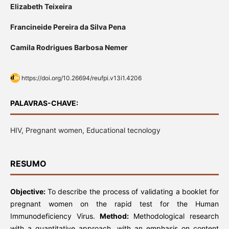
Elizabeth Teixeira
Francineide Pereira da Silva Pena
Camila Rodrigues Barbosa Nemer
https://doi.org/10.26694/reufpi.v13i1.4206
PALAVRAS-CHAVE:
HIV, Pregnant women, Educational tecnology
RESUMO
Objective:
To describe the process of validating a booklet for
pregnant women on the rapid test for the Human
Immunodeficiency Virus.
Method:
Methodological research
with a quantitative approach, with an emphasis on content