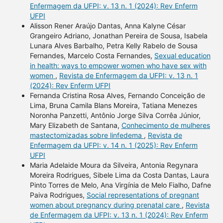
Enfermagem da UFPI: v. 13 n. 1 (2024): Rev Enferm
UFPI
Alisson Rener Araújo Dantas, Anna Kalyne César
Grangeiro Adriano, Jonathan Pereira de Sousa, Isabela
Lunara Alves Barbalho, Petra Kelly Rabelo de Sousa
Fernandes, Marcelo Costa Fernandes,
Sexual education
in health: ways to empower women who have sex with
women
,
Revista de Enfermagem da UFPI: v. 13 n. 1
(2024): Rev Enferm UFPI
Fernanda Cristina Rosa Alves, Fernando Conceição de
Lima, Bruna Camila Blans Moreira, Tatiana Menezes
Noronha Panzetti, Antônio Jorge Silva Corrêa Júnior,
Mary Elizabeth de Santana,
Conhecimento de mulheres
mastectomizadas sobre linfedema
,
Revista de
Enfermagem da UFPI: v. 14 n. 1 (2025): Rev Enferm
UFPI
Maria Adelaide Moura da Silveira, Antonia Regynara
Moreira Rodrigues, Sibele Lima da Costa Dantas, Laura
Pinto Torres de Melo, Ana Virgínia de Melo Fialho, Dafne
Paiva Rodrigues,
Social representations of pregnant
women about pregnancy during prenatal care
,
Revista
de Enfermagem da UFPI: v. 13 n. 1 (2024): Rev Enferm