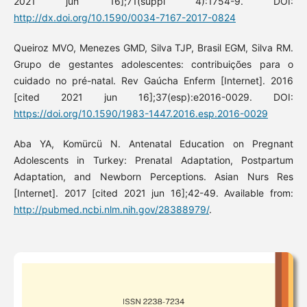
2021 jun 16];71(suppl 4):1754-9. DOI:
http://dx.doi.org/10.1590/0034-7167-2017-0824
Queiroz MVO, Menezes GMD, Silva TJP, Brasil EGM, Silva RM.
Grupo de gestantes adolescentes: contribuições para o
cuidado no pré-natal. Rev Gaúcha Enferm [Internet]. 2016
[cited 2021 jun 16];37(esp):e2016-0029. DOI:
https://doi.org/10.1590/1983-1447.2016.esp.2016-0029
Aba YA, Komürcü N. Antenatal Education on Pregnant
Adolescents in Turkey: Prenatal Adaptation, Postpartum
Adaptation, and Newborn Perceptions. Asian Nurs Res
[Internet]. 2017 [cited 2021 jun 16];42-49. Available from:
http://pubmed.ncbi.nlm.nih.gov/28388979/
.