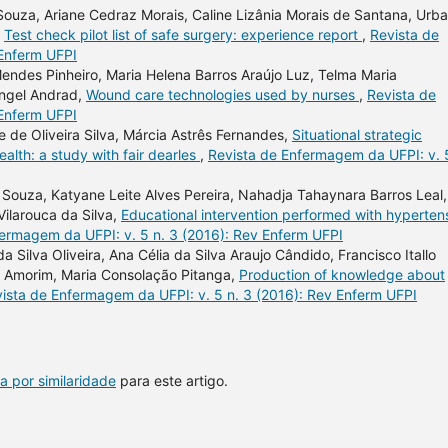
 Souza, Ariane Cedraz Morais, Caline Lizânia Morais de Santana, Urba
,
Test check pilot list of safe surgery: experience report
,
Revista de
 Enferm UFPI
 Mendes Pinheiro, Maria Helena Barros Araújo Luz, Telma Maria
angel Andrad,
Wound care technologies used by nurses
,
Revista de
 Enferm UFPI
 de Oliveira Silva, Márcia Astrês Fernandes,
Situational strategic
ealth: a study with fair dearles
,
Revista de Enfermagem da UFPI: v. 
 Souza, Katyane Leite Alves Pereira, Nahadja Tahaynara Barros Leal,
ilarouca da Silva,
Educational intervention performed with hyperten
fermagem da UFPI: v. 5 n. 3 (2016): Rev Enferm UFPI
 Silva Oliveira, Ana Célia da Silva Araujo Cândido, Francisco Itallo
 Amorim, Maria Consolação Pitanga,
Production of knowledge about
ista de Enfermagem da UFPI: v. 5 n. 3 (2016): Rev Enferm UFPI
a por similaridade
para este artigo.