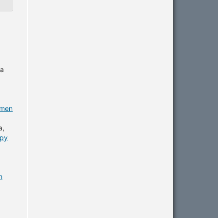
la
omen
a,
apy
m