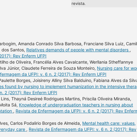
revista.
arbogim, Amanda Conrado Silva Barbosa, Franciane Silva Luiz, Cami
a dos Santos,
Relatives demands of people with mental disorders
,
(2017): Rev Enferm UFPI
ilho de Oliveira, Francélia Alves Cavalcante, Werllania Stheffannye
va Júnior, Claudete Ferreira de Souza Monteiro,
Nursing care for w
fermagem da UFPI: v. 6 n. 2 (2017): Rev Enferm UFPI
ulette Borges, Joisireny Alliny Silva Balduino, Fabiana Alves da Silv
ties found by nursing to implement humanization in the intensive ther
n. 2 (2017): Rev Enferm UFPI
ins, Thayná Desireé Rodrigues Martins, Priscila Oliveira Miranda,
 Moita Sá,
Knowledge of undergraduation teachers in nursing about
ntation
,
Revista de Enfermagem da UFPI: v. 6 n. 2 (2017): Rev Enfer
lves, Carlos Podalirio Borges de Almeida,
Mental health care: values,
everyday care
,
Revista de Enfermagem da UFPI: v. 6 n. 2 (2017): Rev