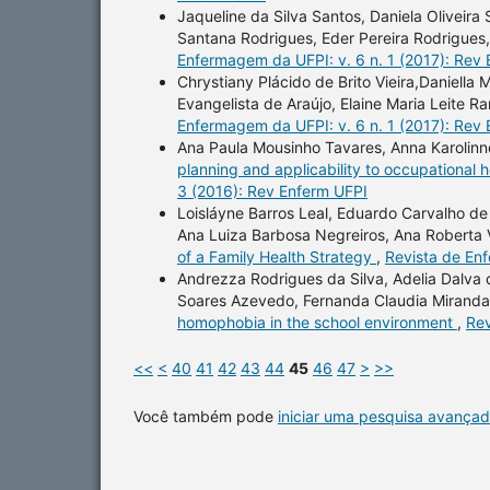
Jaqueline da Silva Santos, Daniela Oliveira
Santana Rodrigues, Eder Pereira Rodrigues
Enfermagem da UFPI: v. 6 n. 1 (2017): Rev
Chrystiany Plácido de Brito Vieira,Daniella
Evangelista de Araújo, Elaine Maria Leite R
Enfermagem da UFPI: v. 6 n. 1 (2017): Rev
Ana Paula Mousinho Tavares, Anna Karolinne
planning and applicability to occupational h
3 (2016): Rev Enferm UFPI
Loisláyne Barros Leal, Eduardo Carvalho de
Ana Luiza Barbosa Negreiros, Ana Roberta V
of a Family Health Strategy
,
Revista de En
Andrezza Rodrigues da Silva, Adelia Dalva da
Soares Azevedo, Fernanda Claudia Miranda
homophobia in the school environment
,
Rev
<<
<
40
41
42
43
44
45
46
47
>
>>
Você também pode
iniciar uma pesquisa avançad