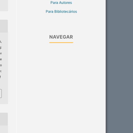
Para Autores
Para Bibliotecários
NAVEGAR
s,
g:
ev
e
to
:
f