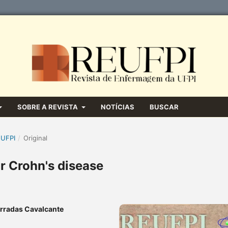
SOBRE A REVISTA
NOTÍCIAS
BUSCAR
 UFPI
/
Original
or Crohn's disease
arradas Cavalcante