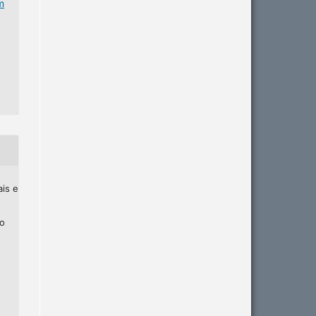
m
ais e
ho