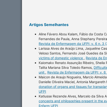
Artigos Semelhantes
Aline Fávero Abou Kalam, Fábio da Costa C
Fernandes de Paula, Anna Stephany Pereir
Revista de Enfermagem da UFPI: v. 6 n. 3 
Larissa Alves de Araújo Lima, Jaqueline Cast
Veloso Santos, Fernando José Guedes da Sil
victims of domestic violence
,
Revista de En
Kaiomakx Renato Assunção Ribeiro, Sheila Pa
Talita Mariana Silva Toledo Ramos,
Difficul
unit
,
Revista de Enfermagem da UFPI: v. 6 
Maicon de Araujo Nogueira, Marcio Almeida L
Danielle Oliveira Maciel, Antonia Margareth
donation of organs and tissues for transpla
UFPI
Katiusse Rezende Alves, Marcelo da Silva A
concepts and philosophies present in the 
Enferm UFPI