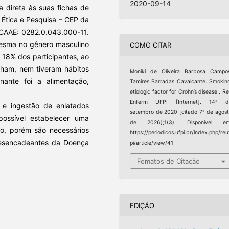
2020-09-14
 direta às suas fichas de
 Ética e Pesquisa – CEP da
CAAE: 0282.0.043.000-11.
mesma no gênero masculino
COMO CITAR
 18% dos participantes, ao
nham, nem tiveram hábitos
Moniki de Oliveira Barbosa Campo
nante foi a alimentação,
Tamires Barradas Cavalcante. Smokin
etiologic factor for Crohn’s disease . R
Enferm UFPI [Internet]. 14º d
 e ingestão de enlatados
setembro de 2020 [citado 7º de agos
ossível estabelecer uma
de 2026];1(3). Disponível em
o, porém são necessários
https://periodicos.ufpi.br/index.php/reu
 desencadeantes da Doença
pi/article/view/41
Fomatos de Citação
EDIÇÃO