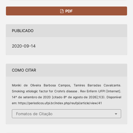
PDF
PUBLICADO
2020-09-14
COMO CITAR
Moniki de Oliveira Barbosa Campos, Tamires Barradas Cavalcante.
Smoking: etiologic factor for Crohn’s disease . Rev Enferm UFPI [Internet].
14º de setembro de 2020 [citado 8º de agosto de 2026];1(3). Disponível
em: https://periodicos.ufpi.br/index.php/reufpi/article/view/41
Fomatos de Citação