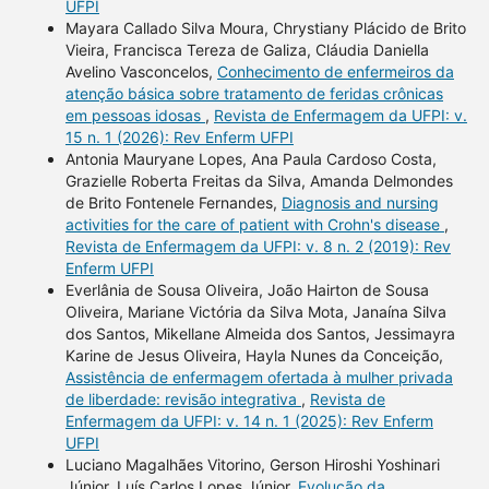
UFPI
Mayara Callado Silva Moura, Chrystiany Plácido de Brito
Vieira, Francisca Tereza de Galiza, Cláudia Daniella
Avelino Vasconcelos,
Conhecimento de enfermeiros da
atenção básica sobre tratamento de feridas crônicas
em pessoas idosas
,
Revista de Enfermagem da UFPI: v.
15 n. 1 (2026): Rev Enferm UFPI
Antonia Mauryane Lopes, Ana Paula Cardoso Costa,
Grazielle Roberta Freitas da Silva, Amanda Delmondes
de Brito Fontenele Fernandes,
Diagnosis and nursing
activities for the care of patient with Crohn's disease
,
Revista de Enfermagem da UFPI: v. 8 n. 2 (2019): Rev
Enferm UFPI
Everlânia de Sousa Oliveira, João Hairton de Sousa
Oliveira, Mariane Victória da Silva Mota, Janaína Silva
dos Santos, Mikellane Almeida dos Santos, Jessimayra
Karine de Jesus Oliveira, Hayla Nunes da Conceição,
Assistência de enfermagem ofertada à mulher privada
de liberdade: revisão integrativa
,
Revista de
Enfermagem da UFPI: v. 14 n. 1 (2025): Rev Enferm
UFPI
Luciano Magalhães Vitorino, Gerson Hiroshi Yoshinari
Júnior, Luís Carlos Lopes Júnior,
Evolução da