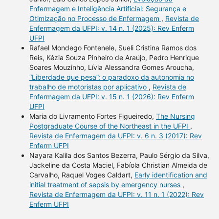
Enfermagem e Inteligência Artificial: Segurança e
Otimização no Processo de Enfermagem
,
Revista de
Enfermagem da UFPI: v. 14 n. 1 (2025): Rev Enferm
UFPI
Rafael Mondego Fontenele, Sueli Cristina Ramos dos
Reis, Kézia Souza Pinheiro de Araújo, Pedro Henrique
Soares Mouzinho, Lívia Alessandra Gomes Aroucha,
“Liberdade que pesa”: o paradoxo da autonomia no
trabalho de motoristas por aplicativo
,
Revista de
Enfermagem da UFPI: v. 15 n. 1 (2026): Rev Enferm
UFPI
Maria do Livramento Fortes Figueiredo,
The Nursing
Postgraduate Course of the Northeast in the UFPI
,
Revista de Enfermagem da UFPI: v. 6 n. 3 (2017): Rev
Enferm UFPI
Nayara Kalila dos Santos Bezerra, Paulo Sérgio da Silva,
Jackeline da Costa Maciel, Fabíola Christian Almeida de
Carvalho, Raquel Voges Caldart,
Early identification and
initial treatment of sepsis by emergency nurses
,
Revista de Enfermagem da UFPI: v. 11 n. 1 (2022): Rev
Enferm UFPI