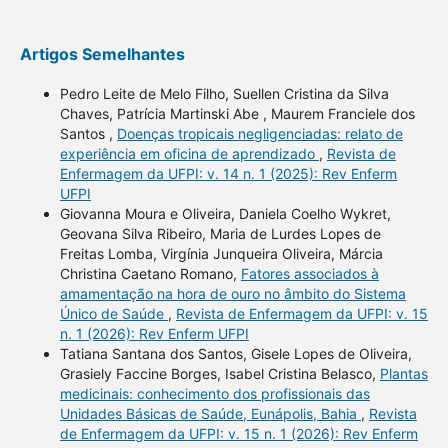
Artigos Semelhantes
Pedro Leite de Melo Filho, Suellen Cristina da Silva
Chaves, Patrícia Martinski Abe , Maurem Franciele dos
Santos ,
Doenças tropicais negligenciadas: relato de
experiência em oficina de aprendizado
,
Revista de
Enfermagem da UFPI: v. 14 n. 1 (2025): Rev Enferm
UFPI
Giovanna Moura e Oliveira, Daniela Coelho Wykret,
Geovana Silva Ribeiro, Maria de Lurdes Lopes de
Freitas Lomba, Virgínia Junqueira Oliveira, Márcia
Christina Caetano Romano,
Fatores associados à
amamentação na hora de ouro no âmbito do Sistema
Único de Saúde
,
Revista de Enfermagem da UFPI: v. 15
n. 1 (2026): Rev Enferm UFPI
Tatiana Santana dos Santos, Gisele Lopes de Oliveira,
Grasiely Faccine Borges, Isabel Cristina Belasco,
Plantas
medicinais: conhecimento dos profissionais das
Unidades Básicas de Saúde, Eunápolis, Bahia
,
Revista
de Enfermagem da UFPI: v. 15 n. 1 (2026): Rev Enferm