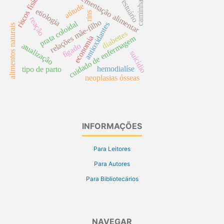
suplementação alimentar
riscos físicos
caminhada
vestuário
atitude
etiologia
rins
reação
relações mãe-filho
prata coloidal
antioxidantes
alimentos naturais
diabettes
economia
cuidado de enfermagem
atualização
fígado
suicídio
hemodialíse
tipo de parto
neoplasias ósseas
INFORMAÇÕES
Para Leitores
Para Autores
Para Bibliotecários
NAVEGAR