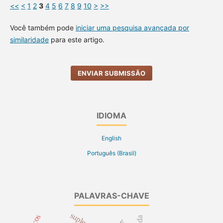
<<
<
1
2
3
4
5
6
7
8
9
10
>
>>
Você também pode
iniciar uma pesquisa avançada por
similaridade
para este artigo.
ENVIAR SUBMISSÃO
IDIOMA
English
Português (Brasil)
PALAVRAS-CHAVE