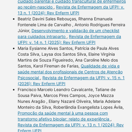
cuidado parental e cuidado transcultural de enfermeiros
ao recém-nascido
,
Revista de Enfermagem da UFPI: v.
13 n. 1 (2024): Rev Enferm UFPI
Beatriz Davini Sales Rebouças, Rhanna Emanuela
Fontenele Lima de Carvalho , Antonio Rodrigues Ferreira
Júnior,
Desenvolvimento e validação de um checklist
para cuidados intraparto
,
Revista de Enfermagem da
UFPI: v. 14 n. 1 (2025): Rev Enferm UFPI
Maria Eysianne Alves Santos, Patrícia de Paula Alves
Costa Silva, Laysa dos Santos Silva, Elaine Virgínia
Martins de Souza Figueiredo, Ana Caroline Melo dos
Santos, Karol Fireman de Farias,
Qualidade de vida e
saúde mental dos profissionais de Centros de Atenção
Psicosocial
,
Revista de Enfermagem da UFPI: v. 15 n. 1
(2026): Rev Enferm UFPI
Francisco Marcelo Leandro Cavalcante, Tatiane de
Sousa Paiva, Marcos Pires Campos, Joyce Mazza
Nunes Aragão , Eliany Nazaré Oliveira, Maria Adelane
Monteiro da Silva, Roberlândia Evangelista Lopes Ávila,
Promoção da saúde mental à uma pessoa com
transtorno afetivo bipolar: relato de experiência
,
Revista de Enfermagem da UFPI: v. 13 n. 1 (2024): Rev
Enferm UFPI