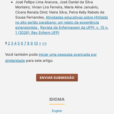
José Fellipe Lima Araruna, José Daniel da Silva
Monteiro, Vivian Lira Ferreira, Maria Aline Januário,
Cícera Renata Diniz Vieira Silva, Petra Kelly Rabelo de
Sousa Fernandes,
Atividades educativas sobre HIV/aids
no alto sertão paraibano: um relato de experiência
extensionista
,
Revista de Enfermagem da UFPI: v. 15 n.
1 (2026): Rev Enferm UFPI
1
2
3
4
5
6
7
8
9
10
>
>>
Você também pode
iniciar uma pesquisa avançada por
similaridade
para este artigo.
ENVIAR SUBMISSÃO
IDIOMA
English