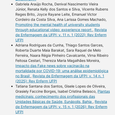
Gabriela Araújo Rocha, Denival Nascimento Vieira
Júnior, Renata Kelly dos Santos e Silva, Vicente Rubens
Reges Brito, Joyce Rayane Leite, Emanuel Victor
Cordeiro da Costa Silva, Ana Larissa Gomes Machado,
Promoting the mental health of university students
through educational video: experience report
,
Revista
de Enfermagem da UFPI: v. 11 n. 1 (2022): Rev Enferm
UFPI
Adriana Rodrigues da Cunha, Thiago Santos Garces,
Roberta Duarte Maia Barakat, Sara Raquel de Melo
Ferreira, Naara Régia Pinheiro Cavalcante, Virna Ribeiro
Feitosa Cestari, Thereza Maria Magalhães Moreira,
Impacto das Fake news sobre vacinação na
mortalidade por COVID-19: uma análise epidemiológica
no Brasil
,
Revista de Enfermagem da UFPI: v. 14 n. 1
(2025): Rev Enferm UFPI
Tatiana Santana dos Santos, Gisele Lopes de Oliveira,
Grasiely Faccine Borges, Isabel Cristina Belasco,
Plantas
medicinais: conhecimento dos profissionais das
Unidades Básicas de Saúde, Eunápolis, Bahia
,
Revista
de Enfermagem da UFPI: v. 15 n. 1 (2026): Rev Enferm
UFPI