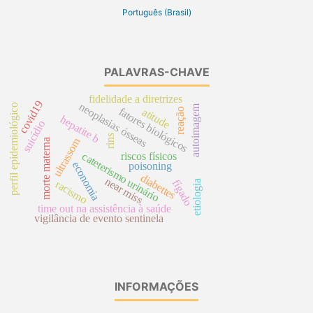
Português (Brasil)
PALAVRAS-CHAVE
fidelidade a diretrizes
covid19
neoplasias ósseas
perfil epidemiológico
autoimagem
fatores biológicos
atitude
reação
hepatite b
suicídio
rins
ultrassom
morte materna
riscos físicos
cateterismo urinário
economia
poisoning
diabettes
near miss
fígado
racismo
etiologia
time out na assistência à saúde
vigilância de evento sentinela
INFORMAÇÕES