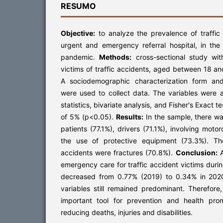
RESUMO
Objective:
to analyze the prevalence of traffic
urgent and emergency referral hospital, in th
pandemic.
Methods:
cross-sectional study wi
victims of traffic accidents, aged between 18 an
A sociodemographic characterization form and
were used to collect data. The variables were 
statistics, bivariate analysis, and Fisher's Exact te
of 5% (p<0.05).
Results:
In the sample, there w
patients (77.1%), drivers (71.1%), involving mot
the use of protective equipment (73.3%). The
accidents were fractures (70.8%).
Conclusion:
A
emergency care for traffic accident victims du
decreased from 0.77% (2019) to 0.34% in 2020
variables still remained predominant. Therefore
important tool for prevention and health prom
reducing deaths, injuries and disabilities.