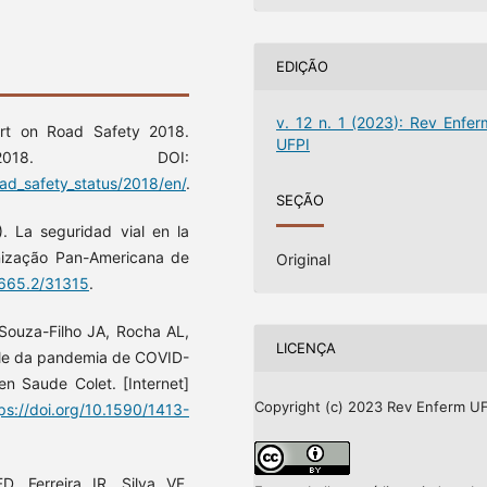
EDIÇÃO
v. 12 n. 1 (2023): Rev Enfer
ort on Road Safety 2018.
UFPI
018. DOI:
oad_safety_status/2018/en/
.
SEÇÃO
. La seguridad vial en la
nização Pan-Americana de
Original
10665.2/31315
.
 Souza-Filho JA, Rocha AL,
LICENÇA
role da pandemia de COVID-
en Saude Colet. [Internet]
Copyright (c) 2023 Rev Enferm UF
ps://doi.org/10.1590/1413-
 Ferreira IR, Silva VF.