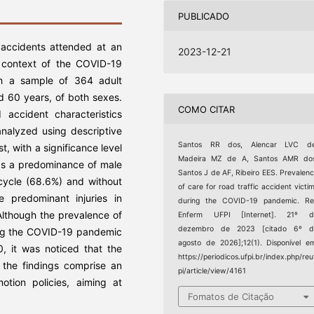
PUBLICADO
 accidents attended at an
2023-12-21
e context of the COVID-19
th a sample of 364 adult
d 60 years, of both sexes.
COMO CITAR
 accident characteristics
analyzed using descriptive
Santos RR dos, Alencar LVC de
st, with a significance level
Madeira MZ de A, Santos AMR dos
as a predominance of male
Santos J de AF, Ribeiro EES. Prevalen
orcycle (68.6%) and without
of care for road traffic accident victi
 predominant injuries in
during the COVID-19 pandemic. Re
lthough the prevalence of
Enferm UFPI [Internet]. 21º d
dezembro de 2023 [citado 6º d
ring the COVID-19 pandemic
agosto de 2026];12(1). Disponível e
, it was noticed that the
https://periodicos.ufpi.br/index.php/reu
, the findings comprise an
pi/article/view/4161
otion policies, aiming at
Fomatos de Citação