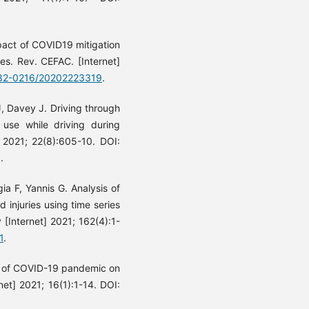
mpact of COVID19 mitigation
es. Rev. CEFAC. [Internet]
1982-0216/20202223319
.
, Davey J. Driving through
se while driving during
t] 2021; 22(8):605-10. DOI:
.
a F, Yannis G. Analysis of
d injuries using time series
 [Internet] 2021; 162(4):1-
1
.
ct of COVID-19 pandemic on
net] 2021; 16(1):1-14. DOI: