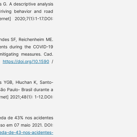
 G. A descriptive analysis
riving behavior and road
rnet] 2020;7(1):1-17.DOI:
ndes SF, Reichenheim ME.
cents during the COVID-19
mitigating measures. Cad.
I:
https://doi.org/10.1590
/
as YGB, Hluchan K, Santo-
ão Paulo- Brasil durante a
rnet] 2021;48(1): 1-12.DOI:
queda de 43% nos acidentes
esso em 07 maio 2021. DOI:
queda-de-43-nos-acidentes-