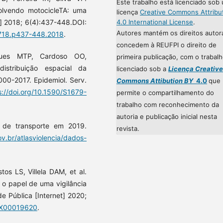
Este trabalho está licenciado sob
volvendo motocicleTA: uma
licença
Creative Commons Attribu
4.0 International License
.
et] 2018; 6(4):437-448.DOI:
Autores mantém os direitos autor
.1718.p437-448.2018
.
concedem à REUFPI o direito de
gues MTP, Cardoso OO,
primeira publicação, com o trabal
stribuição espacial da
licenciado sob a
Licença Creative
2000-2017. Epidemiol. Serv.
Commons Attibution BY
4.0
que
s://doi.org/10.1590/S1679-
permite o compartilhamento do
trabalho com reconhecimento da
autoria e publicação inicial nesta
s de transporte em 2019.
revista.
v.br/atlasviolencia/dados-
s LS, Villela DAM, et al.
o papel de uma vigilância
e Pública [Internet] 2020;
11X00019620
.