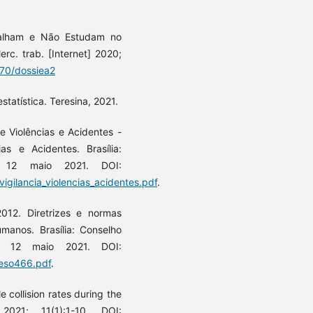
alham e Não Estudam no
rc. trab. [Internet] 2020;
t70/dossiea2
tatística. Teresina, 2021.
de Violências e Acidentes -
as e Acidentes. Brasília:
m 12 maio 2021. DOI:
igilancia_violencias_acidentes.pdf
.
012. Diretrizes e normas
manos. Brasília: Conselho
m 12 maio 2021. DOI:
Reso466.pdf
.
collision rates during the
021; 11(1):1-10. DOI: