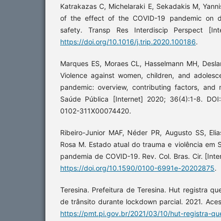
Katrakazas C, Michelaraki E, Sekadakis M, Yannis
of the effect of the COVID-19 pandemic on d
safety. Transp Res Interdiscip Perspect [Inte
https://doi.org/10.1016/j.trip.2020.100186
.
Marques ES, Moraes CL, Hasselmann MH, Desla
Violence against women, children, and adoles
pandemic: overview, contributing factors, and 
Saúde Pública [Internet] 2020; 36(4):1-8. DO
0102-311X00074420.
Ribeiro-Junior MAF, Néder PR, Augusto SS, Eli
Rosa M. Estado atual do trauma e violência em S
pandemia de COVID-19. Rev. Col. Bras. Cir. [Inte
https://doi.org/10.1590/0100-6991e-20202875
.
Teresina. Prefeitura de Teresina. Hut registra 
de trânsito durante lockdown parcial. 2021. Ac
https://pmt.pi.gov.br/2021/03/10/hut-registra-