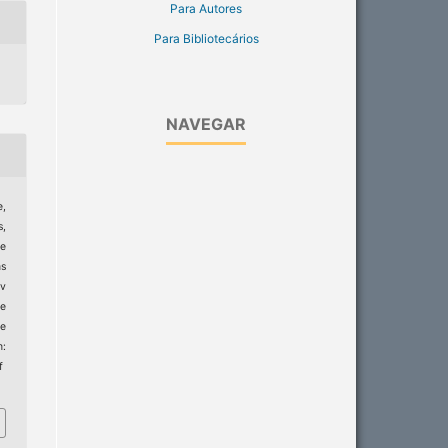
Para Autores
Para Bibliotecários
NAVEGAR
,
,
ce
ms
v
e
e
m:
f