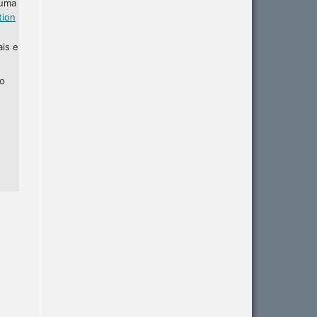
 uma
tion
ais e
ho