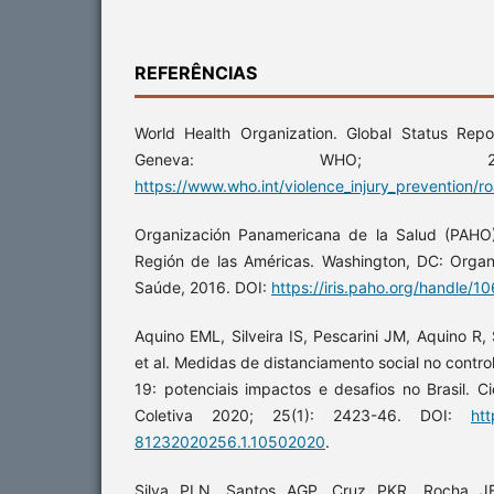
REFERÊNCIAS
World Health Organization. Global Status Rep
Geneva: WHO; 2
https://www.who.int/violence_injury_prevention/r
Organización Panamericana de la Salud (PAHO)
Región de las Américas. Washington, DC: Orga
Saúde, 2016. DOI:
https://iris.paho.org/handle/
Aquino EML, Silveira IS, Pescarini JM, Aquino R,
et al. Medidas de distanciamento social no cont
19: potenciais impactos e desafios no Brasil. Ci
Coletiva 2020; 25(1): 2423-46. DOI:
htt
81232020256.1.10502020
.
Silva PLN, Santos AGP, Cruz PKR, Rocha JFD,