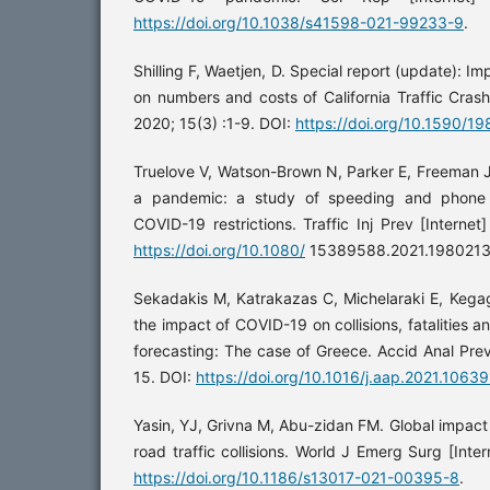
https://doi.org/10.1038/s41598-021-99233-9
.
Shilling F, Waetjen, D. Special report (update): I
on numbers and costs of California Traffic Crash
2020; 15(3) :1-9. DOI:
https://doi.org/10.1590/
Truelove V, Watson-Brown N, Parker E, Freeman J
a pandemic: a study of speeding and phone u
COVID-19 restrictions. Traffic Inj Prev [Interne
https://doi.org/10.1080/
15389588.2021.1980213
Sekadakis M, Katrakazas C, Michelaraki E, Kegagi
the impact of COVID-19 on collisions, fatalities an
forecasting: The case of Greece. Accid Anal Prev
15. DOI:
https://doi.org/10.1016/j.aap.2021.10639
Yasin, YJ, Grivna M, Abu-zidan FM. Global impa
road traffic collisions. World J Emerg Surg [Inter
https://doi.org/10.1186/s13017-021-00395-8
.