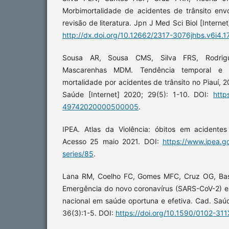
Morbimortalidade de acidentes de trânsito en
revisão de literatura. Jpn J Med Sci Biol [Intern
http://dx.doi.org/10.12662/2317-3076jhbs.v6i4
Sousa AR, Sousa CMS, Silva FRS, Rodri
Mascarenhas MDM. Tendência temporal e di
mortalidade por acidentes de trânsito no Piauí, 
Saúde [Internet] 2020; 29(5): 1-10. DOI:
http
49742020000500005
.
IPEA. Atlas da Violência: óbitos em acidente
Acesso 25 maio 2021. DOI:
https://www.ipea.go
series/85
.
Lana RM, Coelho FC, Gomes MFC, Cruz OG, Basto
Emergência do novo coronavírus (SARS-CoV-2) e 
nacional em saúde oportuna e efetiva. Cad. Saúd
36(3):1-5. DOI:
https://doi.org/10.1590/0102-3