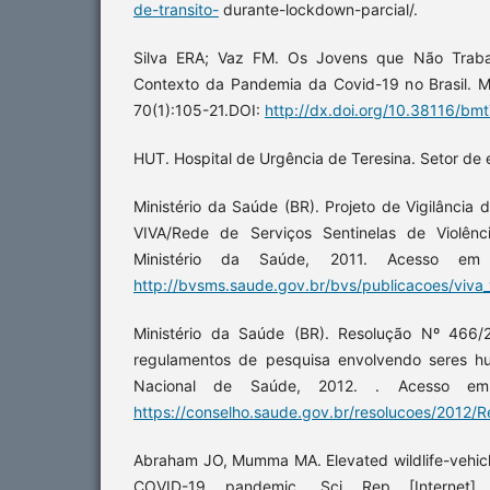
de-transito-
durante-lockdown-parcial/.
Silva ERA; Vaz FM. Os Jovens que Não Trab
Contexto da Pandemia da Covid-19 no Brasil. Me
70(1):105-21.DOI:
http://dx.doi.org/10.38116/bm
HUT. Hospital de Urgência de Teresina. Setor de es
Ministério da Saúde (BR). Projeto de Vigilância 
VIVA/Rede de Serviços Sentinelas de Violênci
Ministério da Saúde, 2011. Acesso e
http://bvsms.saude.gov.br/bvs/publicacoes/viva_v
Ministério da Saúde (BR). Resolução Nº 466/2
regulamentos de pesquisa envolvendo seres hu
Nacional de Saúde, 2012. . Acesso e
https://conselho.saude.gov.br/resolucoes/2012/
Abraham JO, Mumma MA. Elevated wildlife-vehicle 
COVID-19 pandemic. Sci Rep [Internet] 2