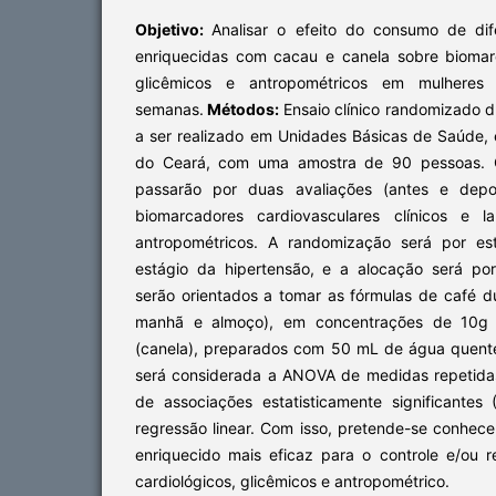
Objetivo:
Analisar o efeito do consumo de dif
enriquecidas com cacau e canela sobre biomar
glicêmicos e antropométricos em mulheres 
semanas.
Métodos:
Ensaio clínico randomizado du
a ser realizado em Unidades Básicas de Saúde, 
do Ceará, com uma amostra de 90 pessoas. Os
passarão por duas avaliações (antes e dep
biomarcadores cardiovasculares clínicos e la
antropométricos. A randomização será por es
estágio da hipertensão, e a alocação será por
serão orientados a tomar as fórmulas de café d
manhã e almoço), em concentrações de 10g 
(canela), preparados com 50 mL de água quente
será considerada a ANOVA de medidas repetida
de associações estatisticamente significantes 
regressão linear. Com isso, pretende-se conhece
enriquecido mais eficaz para o controle e/ou
cardiológicos, glicêmicos e antropométrico.