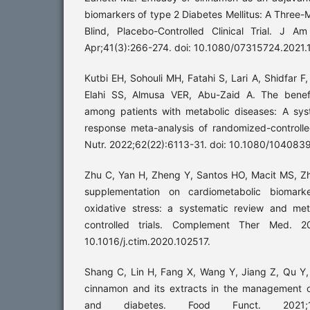
biomarkers of type 2 Diabetes Mellitus: A Three-
Blind, Placebo-Controlled Clinical Trial. J 
Apr;41(3):266-274. doi: 10.1080/07315724.2021.
Kutbi EH, Sohouli MH, Fatahi S, Lari A, Shidfar F
Elahi SS, Almusa VER, Abu-Zaid A. The benefi
among patients with metabolic diseases: A sy
response meta-analysis of randomized-controlled
Nutr. 2022;62(22):6113-31. doi: 10.1080/104083
Zhu C, Yan H, Zheng Y, Santos HO, Macit MS, Z
supplementation on cardiometabolic biomark
oxidative stress: a systematic review and me
controlled trials. Complement Ther Med. 2
10.1016/j.ctim.2020.102517.
Shang C, Lin H, Fang X, Wang Y, Jiang Z, Qu Y, e
cinnamon and its extracts in the management o
and diabetes. Food Funct. 2021;12(