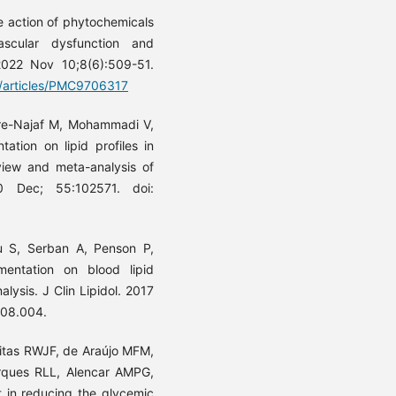
he action of phytochemicals
scular dysfunction and
. 2022 Nov 10;8(6):509-51.
c/articles/PMC9706317
are-Najaf M, Mohammadi V,
tion on lipid profiles in
view and meta-analysis of
0 Dec; 55:102571. doi:
 S, Serban A, Penson P,
entation on blood lipid
lysis. J Clin Lipidol. 2017
.08.004.
itas RWJF, de Araújo MFM,
rques RLL, Alencar AMPG,
t in reducing the glycemic