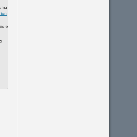
 uma
tion
ais e
ho