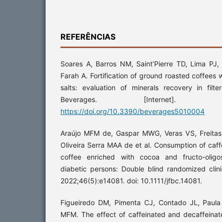
REFERÊNCIAS
Soares A, Barros NM, Saint’Pierre TD, Lima PJ
Farah A. Fortification of ground roasted coffees w
salts: evaluation of minerals recovery in fil
Beverages. [Internet]. 
https://doi.org/10.3390/beverages5010004
Araújo MFM de, Gaspar MWG, Veras VS, Freita
Oliveira Serra MAA de et al. Consumption of caf
coffee enriched with cocoa and fructo-olig
diabetic persons: Double blind randomized clini
2022;46(5):e14081. doi: 10.1111/jfbc.14081.
Figueiredo DM, Pimenta CJ, Contado JL, Paula
MFM. The effect of caffeinated and decaffeina