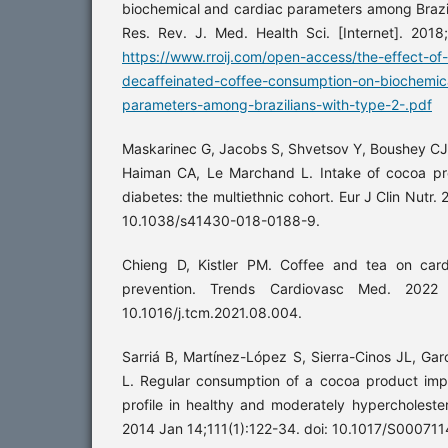
biochemical and cardiac parameters among Brazil
Res. Rev. J. Med. Health Sci. [Internet]. 2018;
https://www.rroij.com/open-access/the-effect-of
decaffeinated-coffee-consumption-on-biochemic
parameters-among-brazilians-with-type-2-.pdf
Maskarinec G, Jacobs S, Shvetsov Y, Boushey CJ
Haiman CA, Le Marchand L. Intake of cocoa pr
diabetes: the multiethnic cohort. Eur J Clin Nutr.
10.1038/s41430-018-0188-9.
Chieng D, Kistler PM. Coffee and tea on card
prevention. Trends Cardiovasc Med. 2022 O
10.1016/j.tcm.2021.08.004.
Sarriá B, Martínez-López S, Sierra-Cinos JL, Gar
L. Regular consumption of a cocoa product imp
profile in healthy and moderately hypercholester
2014 Jan 14;111(1):122-34. doi: 10.1017/S0007