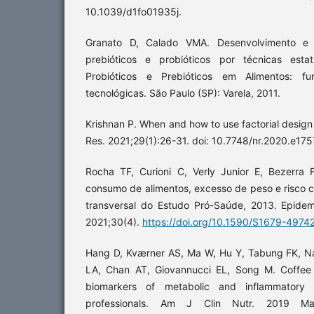
10.1039/d1fo01935j.
Granato D, Calado VMA. Desenvolvimento e 
prebióticos e probióticos por técnicas estat
Probióticos e Prebióticos em Alimentos: f
tecnológicas. São Paulo (SP): Varela, 2011.
Krishnan P. When and how to use factorial design
Res. 2021;29(1):26-31. doi: 10.7748/nr.2020.e175
Rocha TF, Curioni C, Verly Junior E, Bezerra 
consumo de alimentos, excesso de peso e risco c
transversal do Estudo Pró-Saúde, 2013. Epidemi
2021;30(4).
https://doi.org/10.1590/S1679-49
Hang D, Kværner AS, Ma W, Hu Y, Tabung FK, N
LA, Chan AT, Giovannucci EL, Song M. Coffee
biomarkers of metabolic and inflammatory
professionals. Am J Clin Nutr. 2019 Mar