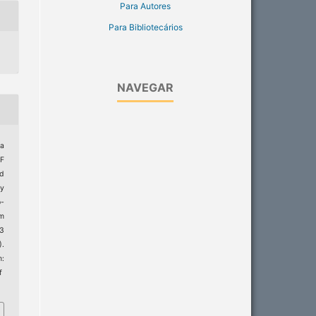
Para Autores
Para Bibliotecários
NAVEGAR
la
MF
ed
y
-
rm
23
).
:
f