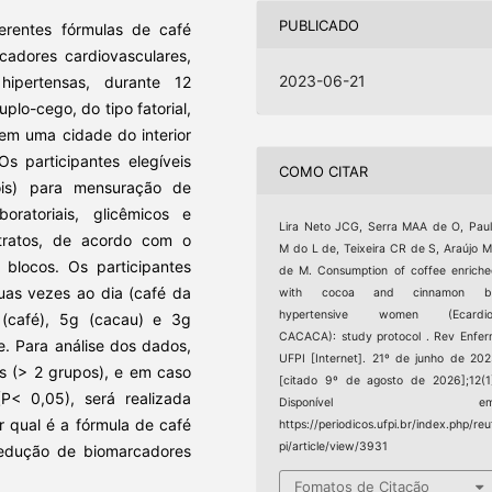
PUBLICADO
erentes fórmulas de café
cadores cardiovasculares,
2023-06-21
hipertensas, durante 12
plo-cego, do tipo fatorial,
em uma cidade do interior
 participantes elegíveis
COMO CITAR
ois) para mensuração de
boratoriais, glicêmicos e
Lira Neto JCG, Serra MAA de O, Pau
tratos, de acordo com o
M do L de, Teixeira CR de S, Araújo 
 blocos. Os participantes
de M. Consumption of coffee enrich
uas vezes ao dia (café da
with cocoa and cinnamon b
hypertensive women (Ecardio
(café), 5g (cacau) e 3g
CACACA): study protocol . Rev Enfe
. Para análise dos dados,
UFPI [Internet]. 21º de junho de 20
s (> 2 grupos), e em caso
[citado 9º de agosto de 2026];12(1
(P< 0,05), será realizada
Disponível em
r qual é a fórmula de café
https://periodicos.ufpi.br/index.php/reu
pi/article/view/3931
 redução de biomarcadores
Fomatos de Citação