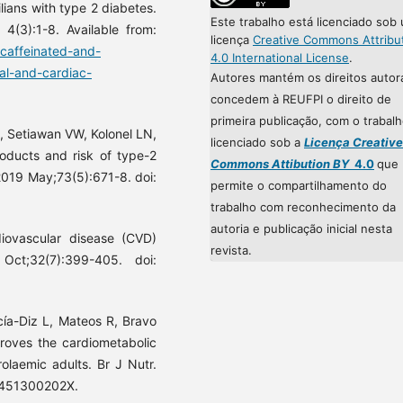
ians with type 2 diabetes.
Este trabalho está licenciado sob
 4(3):1-8. Available from:
licença
Creative Commons Attribu
-caffeinated-and-
4.0 International License
.
al-and-cardiac-
Autores mantém os direitos autor
concedem à REUFPI o direito de
primeira publicação, com o trabal
, Setiawan VW, Kolonel LN,
licenciado sob a
Licença Creative
oducts and risk of type-2
Commons Attibution BY
4.0
que
 2019 May;73(5):671-8. doi:
permite o compartilhamento do
trabalho com reconhecimento da
autoria e publicação inicial nesta
iovascular disease (CVD)
revista.
ct;32(7):399-405. doi:
cía-Diz L, Mateos R, Bravo
roves the cardiometabolic
olaemic adults. Br J Nutr.
11451300202X.