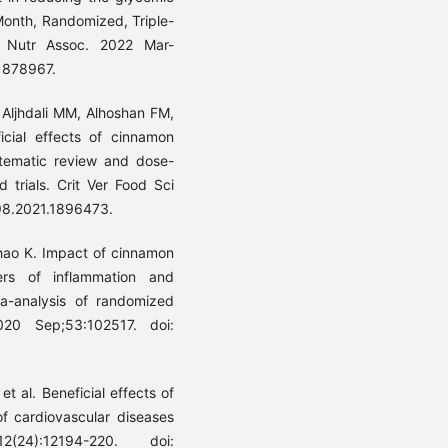
Month, Randomized, Triple-
Am Nutr Assoc. 2022 Mar-
1878967.
, Aljhdali MM, Alhoshan FM,
cial effects of cinnamon
stematic review and dose-
 trials. Crit Ver Food Sci
98.2021.1896473.
hao K. Impact of cinnamon
ers of inflammation and
ta-analysis of randomized
020 Sep;53:102517. doi:
t al. Beneficial effects of
f cardiovascular diseases
24):12194-220. doi: