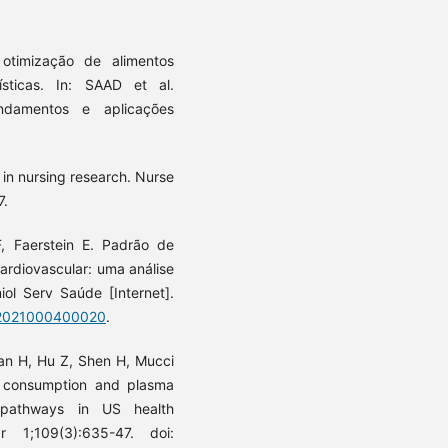
otimização de alimentos
ísticas. In: SAAD et al.
undamentos e aplicações
 in nursing research. Nurse
7.
F, Faerstein E. Padrão de
ardiovascular: uma análise
ol Serv Saúde [Internet].
742021000400020
.
an H, Hu Z, Shen H, Mucci
 consumption and plasma
 pathways in US health
 1;109(3):635-47. doi: