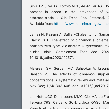
Silva TP, Silva AA, Toffolo MCF, de Aguiar AS. T
present in cocoa in the prevention of va
atherosclerosis. J Clin Transl Res. [Internet]
Available from:
https://www.ncbi.nlm.nih.gov/pm
Jamali N, Kazemi A, Saffari-Chaleshtori J, Sam
Clarck CCT. The effect of cinnamon supplementa
patients with type 2 diabetes: A systematic re
clinical trials. Complement Ther Med. 202
10.1016/j.ctim.2020.102571.
Maierean SM, Serban MC, Sahebkar A, Ursoniu
Banach M. The effects of cinnamon supplem
concentrations: A systematic review and meta-ana
Nov-Dec;11(6):1393-406. doi: 10.1016/j.jacl.2017
Lira Neto JCG, Damasceno MMC, Ciol MA, de Fre
Teixeira CRS, Carvalho GCN, Lisboa KWSC, Ma
Zanetti ML. Efficacy of cinnamon as an adjuvan