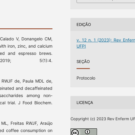
EDIÇÃO
, Calado V, Donangelo CM,
v. 12 n. 1 (2023): Rev Enfer
UFPI
ith iron, zinc, and calcium
tered and espresso brews.
2019; 5(1):4.
SEÇÃO
Protocolo
s RWJF de, Paula MDL de,
feinated and decaffeinated
osaccharides among non-
cal trial. J Food Biochem.
LICENÇA
Copyright (c) 2023 Rev Enferm UF
 ML, Freitas RWJF, Araújo
ted coffee consumption on