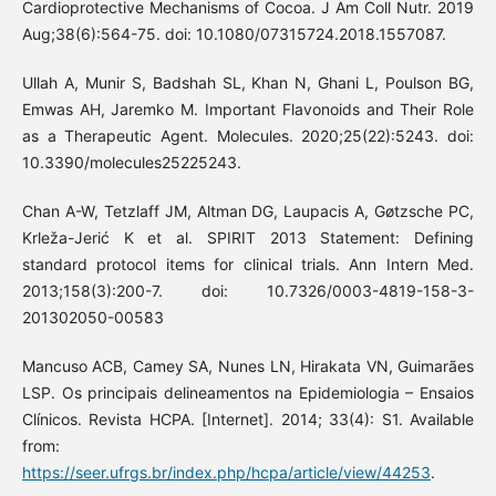
Cardioprotective Mechanisms of Cocoa. J Am Coll Nutr. 2019
Aug;38(6):564-75. doi: 10.1080/07315724.2018.1557087.
Ullah A, Munir S, Badshah SL, Khan N, Ghani L, Poulson BG,
Emwas AH, Jaremko M. Important Flavonoids and Their Role
as a Therapeutic Agent. Molecules. 2020;25(22):5243. doi:
10.3390/molecules25225243.
Chan A-W, Tetzlaff JM, Altman DG, Laupacis A, Gøtzsche PC,
Krleža-Jerić K et al. SPIRIT 2013 Statement: Defining
standard protocol items for clinical trials. Ann Intern Med.
2013;158(3):200-7. doi: 10.7326/0003-4819-158-3-
201302050-00583
Mancuso ACB, Camey SA, Nunes LN, Hirakata VN, Guimarães
LSP. Os principais delineamentos na Epidemiologia – Ensaios
Clínicos. Revista HCPA. [Internet]. 2014; 33(4): S1. Available
from:
https://seer.ufrgs.br/index.php/hcpa/article/view/44253
.