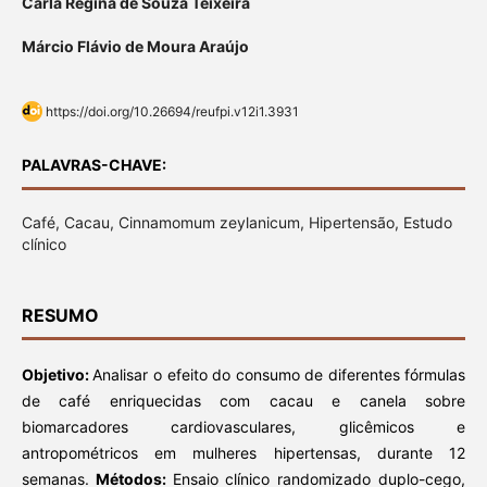
Carla Regina de Souza Teixeira
Márcio Flávio de Moura Araújo
https://doi.org/10.26694/reufpi.v12i1.3931
PALAVRAS-CHAVE:
Café, Cacau, Cinnamomum zeylanicum, Hipertensão, Estudo
clínico
RESUMO
Objetivo:
Analisar o efeito do consumo de diferentes fórmulas
de café enriquecidas com cacau e canela sobre
biomarcadores cardiovasculares, glicêmicos e
antropométricos em mulheres hipertensas, durante 12
semanas.
Métodos:
Ensaio clínico randomizado duplo-cego,