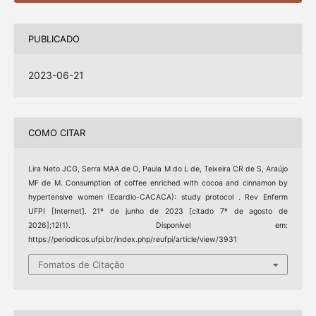
PUBLICADO
2023-06-21
COMO CITAR
Lira Neto JCG, Serra MAA de O, Paula M do L de, Teixeira CR de S, Araújo
MF de M. Consumption of coffee enriched with cocoa and cinnamon by
hypertensive women (Ecardio-CACACA): study protocol . Rev Enferm
UFPI [Internet]. 21º de junho de 2023 [citado 7º de agosto de
2026];12(1). Disponível em:
https://periodicos.ufpi.br/index.php/reufpi/article/view/3931
Fomatos de Citação