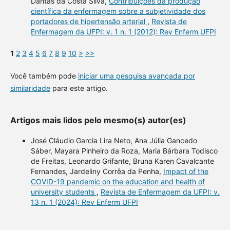
Dantas da Costa Silva,
Contribuições da produção
científica da enfermagem sobre a subjetividade dos
portadores de hipertensão arterial
,
Revista de
Enfermagem da UFPI: v. 1 n. 1 (2012): Rev Enferm UFPI
1
2
3
4
5
6
7
8
9
10
>
>>
Você também pode
iniciar uma pesquisa avançada por
similaridade
para este artigo.
Artigos mais lidos pelo mesmo(s) autor(es)
José Cláudio Garcia Lira Neto, Ana Júlia Gancedo
Sáber, Mayara Pinheiro da Roza, Maria Bárbara Todisco
de Freitas, Leonardo Grifante, Bruna Karen Cavalcante
Fernandes, Jardeliny Corrêa da Penha,
Impact of the
COVID-19 pandemic on the education and health of
university students
,
Revista de Enfermagem da UFPI: v.
13 n. 1 (2024): Rev Enferm UFPI