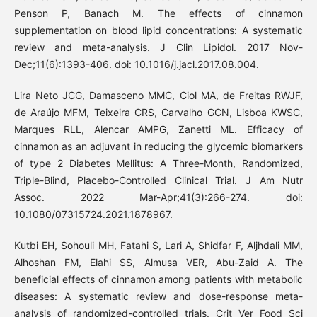
Penson P, Banach M. The effects of cinnamon
supplementation on blood lipid concentrations: A systematic
review and meta-analysis. J Clin Lipidol. 2017 Nov-
Dec;11(6):1393-406. doi: 10.1016/j.jacl.2017.08.004.
Lira Neto JCG, Damasceno MMC, Ciol MA, de Freitas RWJF,
de Araújo MFM, Teixeira CRS, Carvalho GCN, Lisboa KWSC,
Marques RLL, Alencar AMPG, Zanetti ML. Efficacy of
cinnamon as an adjuvant in reducing the glycemic biomarkers
of type 2 Diabetes Mellitus: A Three-Month, Randomized,
Triple-Blind, Placebo-Controlled Clinical Trial. J Am Nutr
Assoc. 2022 Mar-Apr;41(3):266-274. doi:
10.1080/07315724.2021.1878967.
Kutbi EH, Sohouli MH, Fatahi S, Lari A, Shidfar F, Aljhdali MM,
Alhoshan FM, Elahi SS, Almusa VER, Abu-Zaid A. The
beneficial effects of cinnamon among patients with metabolic
diseases: A systematic review and dose-response meta-
analysis of randomized-controlled trials. Crit Ver Food Sci