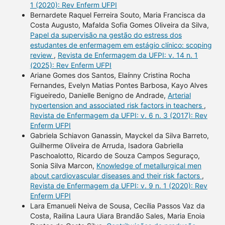
1 (2020): Rev Enferm UFPI
Bernardete Raquel Ferreira Souto, Maria Francisca da
Costa Augusto, Mafalda Sofia Gomes Oliveira da Silva,
Papel da supervisão na gestão do estress dos
estudantes de enfermagem em estágio clínico: scoping
review
,
Revista de Enfermagem da UFPI: v. 14 n. 1
(2025): Rev Enferm UFPI
Ariane Gomes dos Santos, Elaínny Cristina Rocha
Fernandes, Evelyn Matias Pontes Barbosa, Kayo Alves
Figueiredo, Danielle Benigno de Andrade,
Arterial
hypertension and associated risk factors in teachers
,
Revista de Enfermagem da UFPI: v. 6 n. 3 (2017): Rev
Enferm UFPI
Gabriela Schiavon Ganassin, Mayckel da Silva Barreto,
Guilherme Oliveira de Arruda, Isadora Gabriella
Paschoalotto, Ricardo de Souza Campos Seguraço,
Sonia Silva Marcon,
Knowledge of metallurgical men
about cardiovascular diseases and their risk factors
,
Revista de Enfermagem da UFPI: v. 9 n. 1 (2020): Rev
Enferm UFPI
Lara Emanueli Neiva de Sousa, Cecília Passos Vaz da
Costa, Railina Laura Uiara Brandão Sales, Maria Enoia