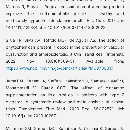
Mateos R, Bravo L. Regular consumption of a cocoa product
improves the cardiometabolic profile in healthy and
moderately hypercholesterolaemic adults. Br J Nutr. 2014 Jan
14;111(1):122-34. doi: 10.1017/S000711451300202X.
Silva TP, Silva AA, Toffolo MCF, de Aguiar AS. The action of
phytochemicals present in cocoa in the prevention of vascular
dysfunction and atherosclerosis. J Clin Transl Res. [Internet].
2022 Nov 10;8(6):509-51. Available from:
https://www.ncbi.nlm.nih.gov/pmc/articles/PMC9706317
Jamali N, Kazemi A, Saffari-Chaleshtori J, Samare-Najaf M,
Mohammadi V, Clarck CCT. The effect of cinnamon
supplementation on lipid profiles in patients with type 2
diabetes: A systematic review and meta-analysis of clinical
trials. Complement Ther Med. 2020 Dec; 55:102571. doi:
10.1016/j.ctim.2020.102571.
Maierean SM, Serban MC, Sahebkar A, Ursoniu S, Serban A,