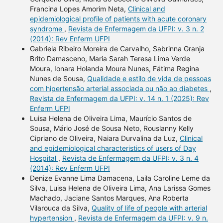
Francina Lopes Amorim Neta,
Clinical and
epidemiological profile of patients with acute coronary
syndrome
,
Revista de Enfermagem da UFPI: v. 3 n. 2
(2014): Rev Enferm UFPI
Gabriela Ribeiro Moreira de Carvalho, Sabrinna Granja
Brito Damasceno, Maria Sarah Teresa Lima Verde
Moura, Ionara Holanda Moura Nunes, Fátima Regina
Nunes de Sousa,
Qualidade e estilo de vida de pessoas
com hipertensão arterial associada ou não ao diabetes
,
Revista de Enfermagem da UFPI: v. 14 n. 1 (2025): Rev
Enferm UFPI
Luisa Helena de Oliveira Lima, Maurício Santos de
Sousa, Mário José de Sousa Neto, Rouslanny Kelly
Cipriano de Oliveira, Naiara Durvalina da Luz,
Clinical
and epidemiological characteristics of users of Day
Hospital
,
Revista de Enfermagem da UFPI: v. 3 n. 4
(2014): Rev Enferm UFPI
Denize Evanne Lima Damacena, Laila Caroline Leme da
Silva, Luisa Helena de Oliveira Lima, Ana Larissa Gomes
Machado, Jaciane Santos Marques, Ana Roberta
Vilarouca da Silva,
Quality of life of people with arterial
hypertension
,
Revista de Enfermagem da UFPI: v. 9 n.