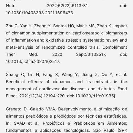
Nutr. 2022;62(22):6113-31. doi:
10.1080/10408398.2021.1896473.
Zhu C, Yan H, Zheng Y, Santos HO, Macit MS, Zhao K. Impact
of cinnamon supplementation on cardiometabolic biomarkers
of inflammation and oxidative stress: a systematic review and
meta-analysis of randomized controlled trials. Complement
Ther Med. 2020 Sep;53:102517. doi:
10.1016/j.ctim.2020.102517.
Shang C, Lin H, Fang X, Wang Y, Jiang Z, Qu Y, et al.
Beneficial effects of cinnamon and its extracts in the
management of cardiovascular diseases and diabetes. Food
Funct. 2021;12(24):12194-220. doi: 10.1039/d1fo01935j.
Granato D, Calado VMA. Desenvolvimento e otimização de
alimentos prebióticos e probióticos por técnicas estatísticas.
In: SAAD et al. Probióticos e Prebióticos em Alimentos:
fundamentos e aplicações tecnológicas. São Paulo (SP):