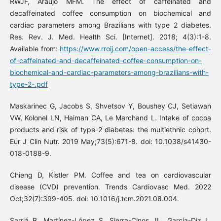
RWJF, Araújo MFM. The effect of caffeinated and
decaffeinated coffee consumption on biochemical and
cardiac parameters among Brazilians with type 2 diabetes.
Res. Rev. J. Med. Health Sci. [Internet]. 2018; 4(3):1-8.
Available from:
https://www.rroij.com/open-access/the-effect-
of-caffeinated-and-decaffeinated-coffee-consumption-on-
biochemical-and-cardiac-parameters-among-brazilians-with-
type-2-.pdf
Maskarinec G, Jacobs S, Shvetsov Y, Boushey CJ, Setiawan
VW, Kolonel LN, Haiman CA, Le Marchand L. Intake of cocoa
products and risk of type-2 diabetes: the multiethnic cohort.
Eur J Clin Nutr. 2019 May;73(5):671-8. doi: 10.1038/s41430-
018-0188-9.
Chieng D, Kistler PM. Coffee and tea on cardiovascular
disease (CVD) prevention. Trends Cardiovasc Med. 2022
Oct;32(7):399-405. doi: 10.1016/j.tcm.2021.08.004.
Sarriá B, Martínez-López S, Sierra-Cinos JL, García-Diz L,