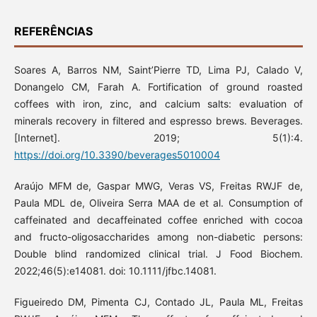
REFERÊNCIAS
Soares A, Barros NM, Saint’Pierre TD, Lima PJ, Calado V,
Donangelo CM, Farah A. Fortification of ground roasted
coffees with iron, zinc, and calcium salts: evaluation of
minerals recovery in filtered and espresso brews. Beverages.
[Internet]. 2019; 5(1):4.
https://doi.org/10.3390/beverages5010004
Araújo MFM de, Gaspar MWG, Veras VS, Freitas RWJF de,
Paula MDL de, Oliveira Serra MAA de et al. Consumption of
caffeinated and decaffeinated coffee enriched with cocoa
and fructo-oligosaccharides among non-diabetic persons:
Double blind randomized clinical trial. J Food Biochem.
2022;46(5):e14081. doi: 10.1111/jfbc.14081.
Figueiredo DM, Pimenta CJ, Contado JL, Paula ML, Freitas