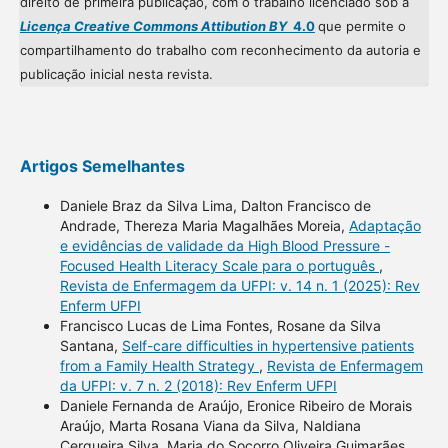
direito de primeira publicação, com o trabalho licenciado sob a
Licença Creative Commons Attibution BY
4.0
que permite o
compartilhamento do trabalho com reconhecimento da autoria e
publicação inicial nesta revista.
Artigos Semelhantes
Daniele Braz da Silva Lima, Dalton Francisco de
Andrade, Thereza Maria Magalhães Moreia,
Adaptação
e evidências de validade da High Blood Pressure -
Focused Health Literacy Scale para o português
,
Revista de Enfermagem da UFPI: v. 14 n. 1 (2025): Rev
Enferm UFPI
Francisco Lucas de Lima Fontes, Rosane da Silva
Santana,
Self-care difficulties in hypertensive patients
from a Family Health Strategy
,
Revista de Enfermagem
da UFPI: v. 7 n. 2 (2018): Rev Enferm UFPI
Daniele Fernanda de Araújo, Eronice Ribeiro de Morais
Araújo, Marta Rosana Viana da Silva, Naldiana
Cerqueira Silva, Maria do Socorro Oliveira Guimarães,