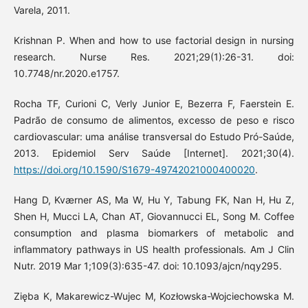
Varela, 2011.
Krishnan P. When and how to use factorial design in nursing
research. Nurse Res. 2021;29(1):26-31. doi:
10.7748/nr.2020.e1757.
Rocha TF, Curioni C, Verly Junior E, Bezerra F, Faerstein E.
Padrão de consumo de alimentos, excesso de peso e risco
cardiovascular: uma análise transversal do Estudo Pró-Saúde,
2013. Epidemiol Serv Saúde [Internet]. 2021;30(4).
https://doi.org/10.1590/S1679-49742021000400020
.
Hang D, Kværner AS, Ma W, Hu Y, Tabung FK, Nan H, Hu Z,
Shen H, Mucci LA, Chan AT, Giovannucci EL, Song M. Coffee
consumption and plasma biomarkers of metabolic and
inflammatory pathways in US health professionals. Am J Clin
Nutr. 2019 Mar 1;109(3):635-47. doi: 10.1093/ajcn/nqy295.
Zięba K, Makarewicz-Wujec M, Kozłowska-Wojciechowska M.