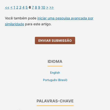
<<
<
1
2
3
4
5
6
7
8
9
10
>
>>
Você também pode
iniciar uma pesquisa avançada por
similaridade
para este artigo.
ENVIAR SUBMISSÃO
IDIOMA
English
Português (Brasil)
PALAVRAS-CHAVE