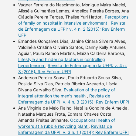
Vagner Ferreira do Nascimento, Monique Maira Maciel,
Alisséia Guimarães Lemes, Angélica Pereira Borges, Ana
Cláudia Pereira Terças, Thalise Yuri Hattori,
Perceptions
of family on hospital in intensive environment
,
Revista
de Enfermagem da UFPI: v. 4 n. 2 (2015): Rev Enferm
UFPI
Ernandes Gonçalves Dias, Janine Cinara Silveira Alves,
Valdinéia Cristina Oliveira Santos, Danny Kelly Antunes
Aguiar, Paulo Ramon Martins, Maiza Caldeira Barbosa,
Lifestyle and hindering factors in controlling
hypertension
,
Revista de Enfermagem da UFPI: v. 4 n.
3 (2015): Rev Enferm UFPI
Anderson Pereira Sousa, Paulo Eduardo Sousa Silva,
Rosilda Silva Dias, Patrícia Ribeiro Azevedo, Líscia
Divana Carvalho Silva,
Evaluation of the policy of
integral attention the men's health
,
Revista de
Enfermagem da UFPI: v. 4 n. 3 (2015): Rev Enferm UFPI
Ana Virginia de Melo Fialho, Natália Gondim de Almeida,
Natasha Marques Frota, Edmara Chaves Costa,
Amanda Freitas Brilhante,
Occupational health of
workers at a rubble recycling plant
,
Revista de
Enfermagem da UFPI: v. 3 n. 1 (2014): Rev Enferm UFPI