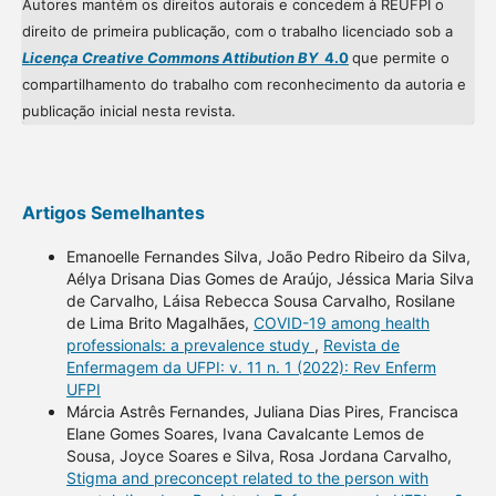
Autores mantém os direitos autorais e concedem à REUFPI o
direito de primeira publicação, com o trabalho licenciado sob a
Licença Creative Commons Attibution BY
4.0
que permite o
compartilhamento do trabalho com reconhecimento da autoria e
publicação inicial nesta revista.
Artigos Semelhantes
Emanoelle Fernandes Silva, João Pedro Ribeiro da Silva,
Aélya Drisana Dias Gomes de Araújo, Jéssica Maria Silva
de Carvalho, Láisa Rebecca Sousa Carvalho, Rosilane
de Lima Brito Magalhães,
COVID-19 among health
professionals: a prevalence study
,
Revista de
Enfermagem da UFPI: v. 11 n. 1 (2022): Rev Enferm
UFPI
Márcia Astrês Fernandes, Juliana Dias Pires, Francisca
Elane Gomes Soares, Ivana Cavalcante Lemos de
Sousa, Joyce Soares e Silva, Rosa Jordana Carvalho,
Stigma and preconcept related to the person with