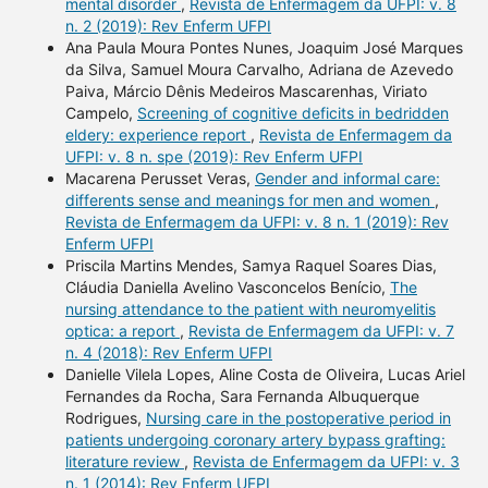
mental disorder
,
Revista de Enfermagem da UFPI: v. 8
n. 2 (2019): Rev Enferm UFPI
Ana Paula Moura Pontes Nunes, Joaquim José Marques
da Silva, Samuel Moura Carvalho, Adriana de Azevedo
Paiva, Márcio Dênis Medeiros Mascarenhas, Viriato
Campelo,
Screening of cognitive deficits in bedridden
eldery: experience report
,
Revista de Enfermagem da
UFPI: v. 8 n. spe (2019): Rev Enferm UFPI
Macarena Perusset Veras,
Gender and informal care:
differents sense and meanings for men and women
,
Revista de Enfermagem da UFPI: v. 8 n. 1 (2019): Rev
Enferm UFPI
Priscila Martins Mendes, Samya Raquel Soares Dias,
Cláudia Daniella Avelino Vasconcelos Benício,
The
nursing attendance to the patient with neuromyelitis
optica: a report
,
Revista de Enfermagem da UFPI: v. 7
n. 4 (2018): Rev Enferm UFPI
Danielle Vilela Lopes, Aline Costa de Oliveira, Lucas Ariel
Fernandes da Rocha, Sara Fernanda Albuquerque
Rodrigues,
Nursing care in the postoperative period in
patients undergoing coronary artery bypass grafting:
literature review
,
Revista de Enfermagem da UFPI: v. 3
n. 1 (2014): Rev Enferm UFPI