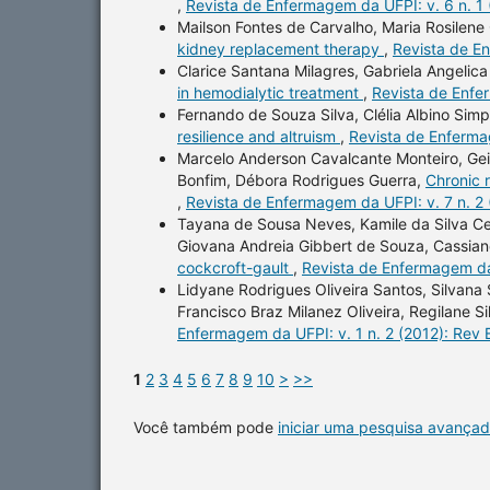
,
Revista de Enfermagem da UFPI: v. 6 n. 1
Mailson Fontes de Carvalho, Maria Rosilene
kidney replacement therapy
,
Revista de E
Clarice Santana Milagres, Gabriela Angelica
in hemodialytic treatment
,
Revista de Enfe
Fernando de Souza Silva, Clélia Albino Sim
resilience and altruism
,
Revista de Enferma
Marcelo Anderson Cavalcante Monteiro, Geic
Bonfim, Débora Rodrigues Guerra,
Chronic r
,
Revista de Enfermagem da UFPI: v. 7 n. 2
Tayana de Sousa Neves, Kamile da Silva Cerq
Giovana Andreia Gibbert de Souza, Cassia
cockcroft-gault
,
Revista de Enfermagem da 
Lidyane Rodrigues Oliveira Santos, Silvana
Francisco Braz Milanez Oliveira, Regilane Si
Enfermagem da UFPI: v. 1 n. 2 (2012): Rev
1
2
3
4
5
6
7
8
9
10
>
>>
Você também pode
iniciar uma pesquisa avançad