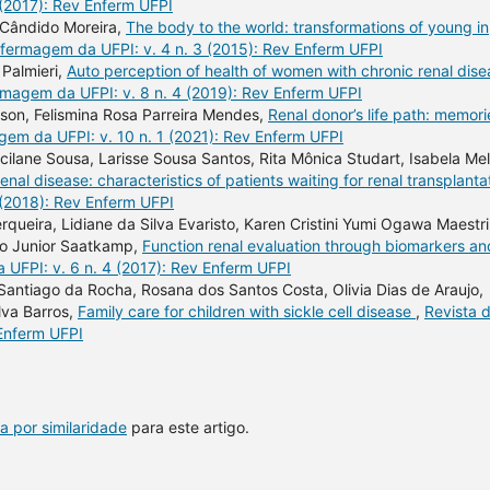
 (2017): Rev Enferm UFPI
 Cândido Moreira,
The body to the world: transformations of young in
nfermagem da UFPI: v. 4 n. 3 (2015): Rev Enferm UFPI
 Palmieri,
Auto perception of health of women with chronic renal dise
rmagem da UFPI: v. 8 n. 4 (2019): Rev Enferm UFPI
pson, Felismina Rosa Parreira Mendes,
Renal donor’s life path: memori
gem da UFPI: v. 10 n. 1 (2021): Rev Enferm UFPI
ilane Sousa, Larisse Sousa Santos, Rita Mônica Studart, Isabela Me
enal disease: characteristics of patients waiting for renal transplanta
 (2018): Rev Enferm UFPI
ueira, Lidiane da Silva Evaristo, Karen Cristini Yumi Ogawa Maestri
no Junior Saatkamp,
Function renal evaluation through biomarkers an
UFPI: v. 6 n. 4 (2017): Rev Enferm UFPI
 Santiago da Rocha, Rosana dos Santos Costa, Olivia Dias de Araujo,
lva Barros,
Family care for children with sickle cell disease
,
Revista 
 Enferm UFPI
a por similaridade
para este artigo.