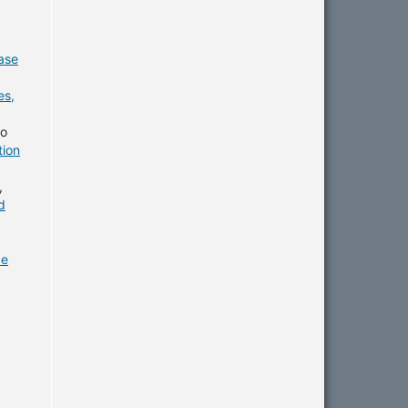
ase
es,
lo
tion
,
d
de