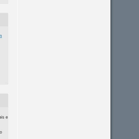
m
ais e
ho