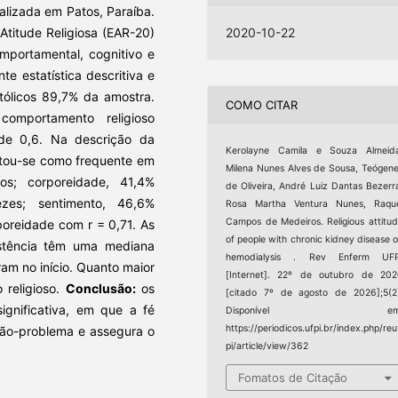
alizada em Patos, Paraíba.
 Atitude Religiosa (EAR-20)
2020-10-22
comportamental, cognitivo e
e estatística descritiva e
ólicos 89,7% da amostra.
COMO CITAR
omportamento religioso
de 0,6. Na descrição da
Kerolayne Camila e Souza Almeida
entou-se como frequente em
Milena Nunes Alves de Sousa, Teógen
; corporeidade, 41,4%
de Oliveira, André Luiz Dantas Bezerr
zes; sentimento, 46,6%
Rosa Martha Ventura Nunes, Raque
Campos de Medeiros. Religious attitu
poreidade com r = 0,71. As
of people with chronic kidney disease 
stência têm uma mediana
hemodialysis . Rev Enferm UFP
am no início. Quanto maior
[Internet]. 22º de outubro de 20
 religioso.
Conclusão:
os
[citado 7º de agosto de 2026];5(2
ignificativa, em que a fé
Disponível em
https://periodicos.ufpi.br/index.php/reu
ção-problema e assegura o
pi/article/view/362
Fomatos de Citação