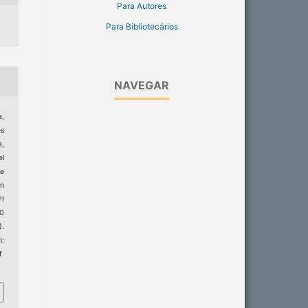
Para Autores
Para Bibliotecários
NAVEGAR
,
es
a,
l
de
on
I
20
).
:
f