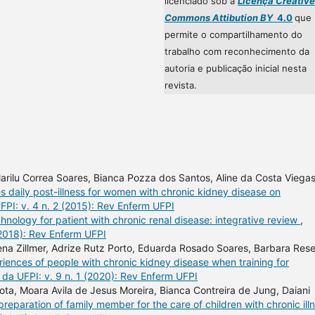
licenciado sob a
Licença Creative
Commons Attibution BY
4.0
que
permite o compartilhamento do
trabalho com reconhecimento da
autoria e publicação inicial nesta
revista.
arilu Correa Soares, Bianca Pozza dos Santos, Aline da Costa Viegas
ies daily post-illness for women with chronic kidney disease on
PI: v. 4 n. 2 (2015): Rev Enferm UFPI
hnology for patient with chronic renal disease: integrative review
,
(2018): Rev Enferm UFPI
stena Zillmer, Adrize Rutz Porto, Eduarda Rosado Soares, Barbara Res
iences of people with chronic kidney disease when training for
da UFPI: v. 9 n. 1 (2020): Rev Enferm UFPI
a, Moara Avila de Jesus Moreira, Bianca Contreira de Jung, Daiani
preparation of family member for the care of children with chronic ill