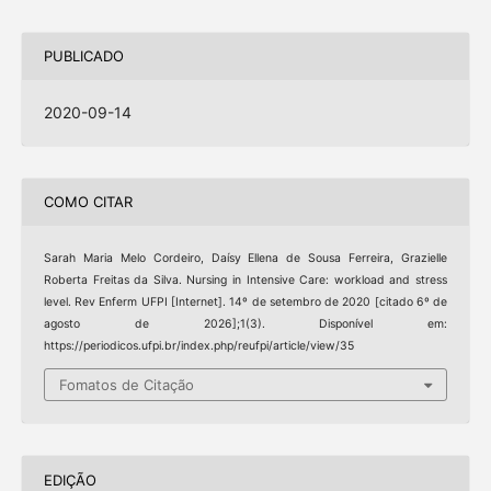
PUBLICADO
2020-09-14
COMO CITAR
Sarah Maria Melo Cordeiro, Daísy Ellena de Sousa Ferreira, Grazielle
Roberta Freitas da Silva. Nursing in Intensive Care: workload and stress
level. Rev Enferm UFPI [Internet]. 14º de setembro de 2020 [citado 6º de
agosto de 2026];1(3). Disponível em:
https://periodicos.ufpi.br/index.php/reufpi/article/view/35
Fomatos de Citação
EDIÇÃO