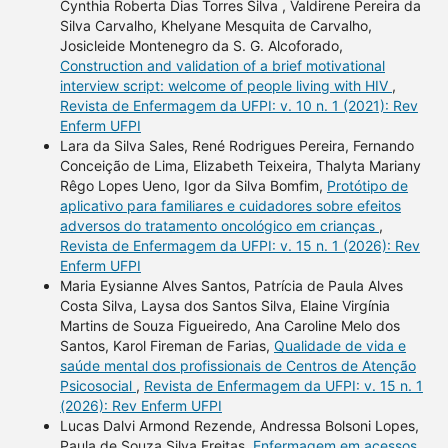
Cynthia Roberta Dias Torres Silva , Valdirene Pereira da
Silva Carvalho, Khelyane Mesquita de Carvalho,
Josicleide Montenegro da S. G. Alcoforado,
Construction and validation of a brief motivational
interview script: welcome of people living with HIV
,
Revista de Enfermagem da UFPI: v. 10 n. 1 (2021): Rev
Enferm UFPI
Lara da Silva Sales, René Rodrigues Pereira, Fernando
Conceição de Lima, Elizabeth Teixeira, Thalyta Mariany
Rêgo Lopes Ueno, Igor da Silva Bomfim,
Protótipo de
aplicativo para familiares e cuidadores sobre efeitos
adversos do tratamento oncológico em crianças
,
Revista de Enfermagem da UFPI: v. 15 n. 1 (2026): Rev
Enferm UFPI
Maria Eysianne Alves Santos, Patrícia de Paula Alves
Costa Silva, Laysa dos Santos Silva, Elaine Virgínia
Martins de Souza Figueiredo, Ana Caroline Melo dos
Santos, Karol Fireman de Farias,
Qualidade de vida e
saúde mental dos profissionais de Centros de Atenção
Psicosocial
,
Revista de Enfermagem da UFPI: v. 15 n. 1
(2026): Rev Enferm UFPI
Lucas Dalvi Armond Rezende, Andressa Bolsoni Lopes,
Paula de Souza Silva Freitas,
Enfermagem em acessos