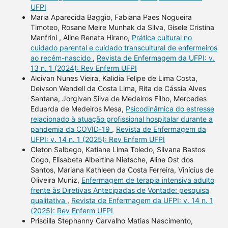
UFPI
Maria Aparecida Baggio, Fabiana Paes Nogueira
Timoteo, Rosane Meire Munhak da Silva, Gisele Cristina
Manfrini , Aline Renata Hirano,
Prática cultural no
cuidado parental e cuidado transcultural de enfermeiros
ao recém-nascido
,
Revista de Enfermagem da UFPI: v.
13 n. 1 (2024): Rev Enferm UFPI
Alcivan Nunes Vieira, Kalidia Felipe de Lima Costa,
Deivson Wendell da Costa Lima, Rita de Cássia Alves
Santana, Jorgivan Silva de Medeiros Filho, Mercedes
Eduarda de Medeiros Mesa,
Psicodinâmica do estresse
relacionado à atuação profissional hospitalar durante a
pandemia da COVID-19
,
Revista de Enfermagem da
UFPI: v. 14 n. 1 (2025): Rev Enferm UFPI
Cleton Salbego, Katiane Lima Toledo, Silvana Bastos
Cogo, Elisabeta Albertina Nietsche, Aline Ost dos
Santos, Mariana Kathleen da Costa Ferreira, Vinícius de
Oliveira Muniz,
Enfermagem de terapia intensiva adulto
frente às Diretivas Antecipadas de Vontade: pesquisa
qualitativa
,
Revista de Enfermagem da UFPI: v. 14 n. 1
(2025): Rev Enferm UFPI
Priscilla Stephanny Carvalho Matias Nascimento,