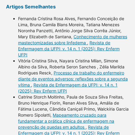
Artigos Semelhantes
Fernanda Cristina Rosa Alves, Fernando Conceição de
Lima, Bruna Camila Blans Moreira, Tatiana Menezes
Noronha Panzetti, Antônio Jorge Silva Corrêa Júnior,
Mary Elizabeth de Santana,
Conhecimento de mulheres
mastectomizadas sobre linfedema
,
Revista de
Enfermagem da UFPI: v. 14 n. 1 (2025): Rev Enferm
UFPI
Vitória Cristina Silva, Nayara Cristina Milan, Simone
Albino da Silva, Roberta Seron Sanches , Zélia Marilda
Rodrigues Resck,
Processo de trabalho do enfermeiro
diante de eventos adversos: reflexões sobre a segunda
vítima
,
Revista de Enfermagem da UFPI: v. 14 n. 1
(2025): Rev Enferm UFPI
Catrine Storch Moitinho, Paula de Souza Silva Freitas,
Bruno Henrique Fiorin, Renan Alves Silva, Amália de
Fátima Lucena, Cândida Caniçali Primo, Walckíria Garcia
Romero Sipolatti,
Mapeamento cruzado para
fundamentar a prática clínica de enfermagem na
prevenção de quedas em adultos
,
Revista de
Enfermagem da UFPI: v. 14 n. 1 (2025): Rev Enferm