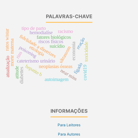
PALAVRAS-CHAVE
tipo de parto
ratos wistar
racismo
hemodialíse
fidelidade a diretrizes
fatores biológicos
reação
morte materna
riscos físicos
economia
toxicidade
suicídio
etiologia
poisoning
ultrassom
rins
atualização
cateterismo urinário
fígado
hepatite b
neoplasias ósseas
covid19
atitude
diabettes
near miss
autoimagem
INFORMAÇÕES
Para Leitores
Para Autores