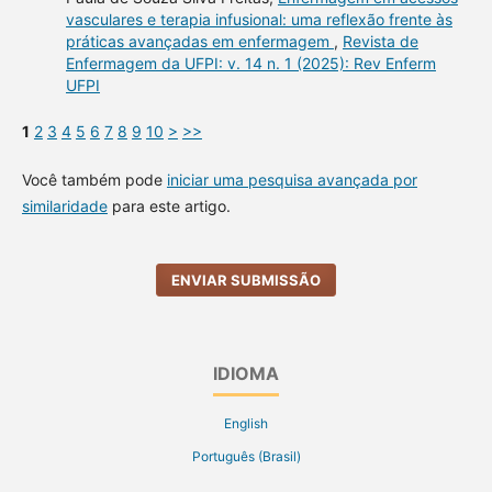
vasculares e terapia infusional: uma reflexão frente às
práticas avançadas em enfermagem
,
Revista de
Enfermagem da UFPI: v. 14 n. 1 (2025): Rev Enferm
UFPI
1
2
3
4
5
6
7
8
9
10
>
>>
Você também pode
iniciar uma pesquisa avançada por
similaridade
para este artigo.
ENVIAR SUBMISSÃO
IDIOMA
English
Português (Brasil)