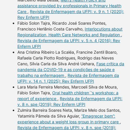
assistance provided by professionals in Primary Health
Care
,
Revista de Enfermagem da UFPI: v. 9 n. 1 (2020):
Rev Enferm UFPI
Fábio Solon Tajra, Ricardo José Soares Pontes,
Francisco Herlânio Costa Carvalho,
Interlocutions about
Regionalization, Health Care Networks and Regulation
,
Revista de Enfermagem da UFPI: v. 5 n. 4 (2016): Rev
Enferm UFPI
Ana Cristina Ribeiro La Scaléa, Francine Zentil Boaro,
Rafaela Carla Piotto Rodrigues, Rodrigo das Neves
Cano, Sílvia Carla da Silva André Uehara,
Fase crítica da
pandemia da COVID-19 e as condições de saúde e
trabalho na enfermagem
,
Revista de Enfermagem da
UFPI: v. 14 n. 1 (2025): Rev Enferm UFPI
Lara Maria Ferreira Mendes, Marcoeli Silva de Moura,
Fábio Solon Tajra,
Oral health children´'s workshop: a
report of experience
,
Revista de Enfermagem da UFPI:
v. 8 n. spe (2019): Rev Enferm UFPI
Zulmira Barreira Soares Neta, Marize Melo dos Santos,
Yatamiris Pâmela da Silva Aguiar,
“Emagrecer bem”:
experience about a weight loss group in primary care
,
Revista de Enfermagem da UFPI: v. 8 n. spe (2019):