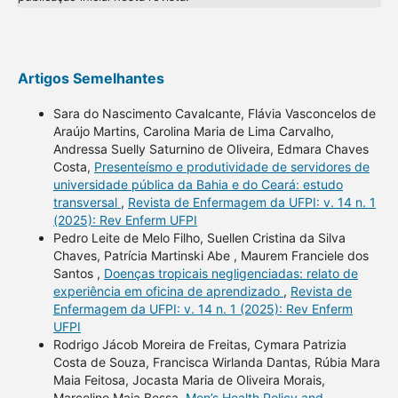
Artigos Semelhantes
Sara do Nascimento Cavalcante, Flávia Vasconcelos de
Araújo Martins, Carolina Maria de Lima Carvalho,
Andressa Suelly Saturnino de Oliveira, Edmara Chaves
Costa,
Presenteísmo e produtividade de servidores de
universidade pública da Bahia e do Ceará: estudo
transversal
,
Revista de Enfermagem da UFPI: v. 14 n. 1
(2025): Rev Enferm UFPI
Pedro Leite de Melo Filho, Suellen Cristina da Silva
Chaves, Patrícia Martinski Abe , Maurem Franciele dos
Santos ,
Doenças tropicais negligenciadas: relato de
experiência em oficina de aprendizado
,
Revista de
Enfermagem da UFPI: v. 14 n. 1 (2025): Rev Enferm
UFPI
Rodrigo Jácob Moreira de Freitas, Cymara Patrizia
Costa de Souza, Francisca Wirlanda Dantas, Rúbia Mara
Maia Feitosa, Jocasta Maria de Oliveira Morais,
Marcelino Maia Bessa,
Men’s Health Policy and