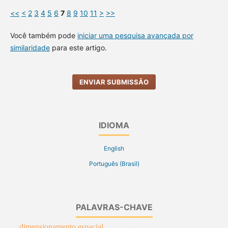
<<
<
2
3
4
5
6
7
8
9
10
11
>
>>
Você também pode
iniciar uma pesquisa avançada por
similaridade
para este artigo.
ENVIAR SUBMISSÃO
IDIOMA
English
Português (Brasil)
PALAVRAS-CHAVE
dimensionamento espacial