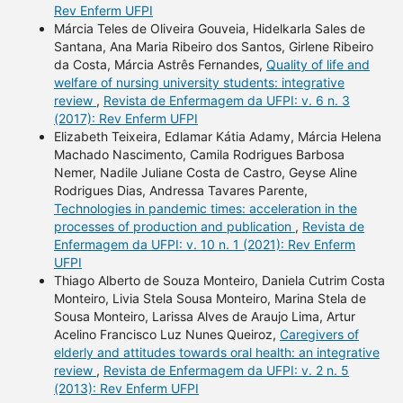
Rev Enferm UFPI
Márcia Teles de Oliveira Gouveia, Hidelkarla Sales de
Santana, Ana Maria Ribeiro dos Santos, Girlene Ribeiro
da Costa, Márcia Astrês Fernandes,
Quality of life and
welfare of nursing university students: integrative
review
,
Revista de Enfermagem da UFPI: v. 6 n. 3
(2017): Rev Enferm UFPI
Elizabeth Teixeira, Edlamar Kátia Adamy, Márcia Helena
Machado Nascimento, Camila Rodrigues Barbosa
Nemer, Nadile Juliane Costa de Castro, Geyse Aline
Rodrigues Dias, Andressa Tavares Parente,
Technologies in pandemic times: acceleration in the
processes of production and publication
,
Revista de
Enfermagem da UFPI: v. 10 n. 1 (2021): Rev Enferm
UFPI
Thiago Alberto de Souza Monteiro, Daniela Cutrim Costa
Monteiro, Livia Stela Sousa Monteiro, Marina Stela de
Sousa Monteiro, Larissa Alves de Araujo Lima, Artur
Acelino Francisco Luz Nunes Queiroz,
Caregivers of
elderly and attitudes towards oral health: an integrative
review
,
Revista de Enfermagem da UFPI: v. 2 n. 5
(2013): Rev Enferm UFPI