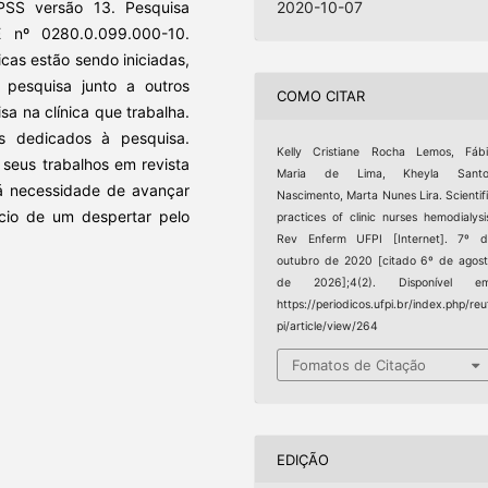
PSS versão 13. Pesquisa
2020-10-07
 nº 0280.0.099.000-10.
icas estão sendo iniciadas,
pesquisa junto a outros
COMO CITAR
sa na clínica que trabalha.
s dedicados à pesquisa.
Kelly Cristiane Rocha Lemos, Fáb
seus trabalhos em revista
Maria de Lima, Kheyla Santo
há necessidade de avançar
Nascimento, Marta Nunes Lira. Scientif
nício de um despertar pelo
practices of clinic nurses hemodialysi
Rev Enferm UFPI [Internet]. 7º d
outubro de 2020 [citado 6º de agos
de 2026];4(2). Disponível em
https://periodicos.ufpi.br/index.php/reu
pi/article/view/264
Fomatos de Citação
EDIÇÃO