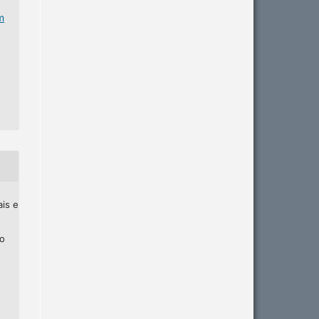
m
ais e
ho