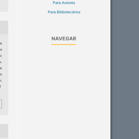
Para Autores
Para Bibliotecários
NAVEGAR
ia
s
ic
s.
e
to
:
f