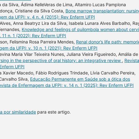
ra da Silva, Ádima KelleVeras de Lima, Altamiro Lucas Pamplona
donça, Cristiane da Silva Costa,
Bone marrow transplantation: nursi
em da UFPI: v. 4 n. 4 (2015): Rev Enferm UFPI
Alves, Anna Beatryz Lira da Silva, Isabela Lunara Alves Barbalho, Ra
 Fernandes,
Knowledge and feelings of quilombola women about cervi
 11 n. 1 (2022): Rev Enferm UFPI
pson, Felismina Rosa Parreira Mendes,
Renal donor’s life path: memori
gem da UFPI: v. 10 n. 1 (2021): Rev Enferm UFPI
na Maria Vilar Teixeira Nunes, Juliana Vieira Figueiredo, Amália de
rsing in the perspective of oral history: an integrative review
,
Revist
 Enferm UFPI
a Xavier Macedo, Fábio Rodrigues Trindade, Lívia Carvalho Pereira,
Carvalho Silva,
Educação Permanente em Saúde sob a ótica dos
vista de Enfermagem da UFPI: v. 14 n. 1 (2025): Rev Enferm UFPI
a por similaridade
para este artigo.