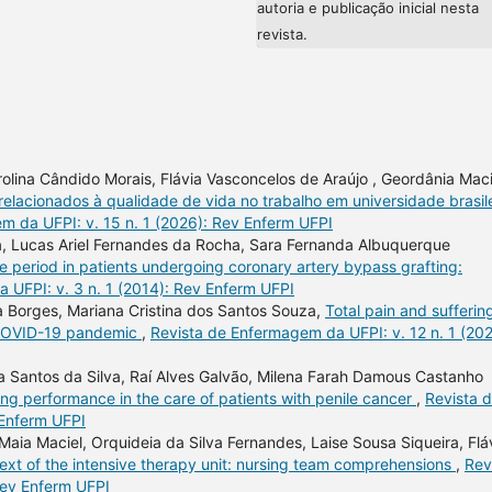
autoria e publicação inicial nesta
revista.
lina Cândido Morais, Flávia Vasconcelos de Araújo , Geordânia Maci
relacionados à qualidade de vida no trabalho em universidade brasil
m da UFPI: v. 15 n. 1 (2026): Rev Enferm UFPI
ira, Lucas Ariel Fernandes da Rocha, Sara Fernanda Albuquerque
e period in patients undergoing coronary artery bypass grafting:
 UFPI: v. 3 n. 1 (2014): Rev Enferm UFPI
a Borges, Mariana Cristina dos Santos Souza,
Total pain and sufferin
e COVID-19 pandemic
,
Revista de Enfermagem da UFPI: v. 12 n. 1 (202
a Santos da Silva, Raí Alves Galvão, Milena Farah Damous Castanho
ng performance in the care of patients with penile cancer
,
Revista 
 Enferm UFPI
aia Maciel, Orquideia da Silva Fernandes, Laise Sousa Siqueira, Flá
ext of the intensive therapy unit: nursing team comprehensions
,
Rev
Rev Enferm UFPI