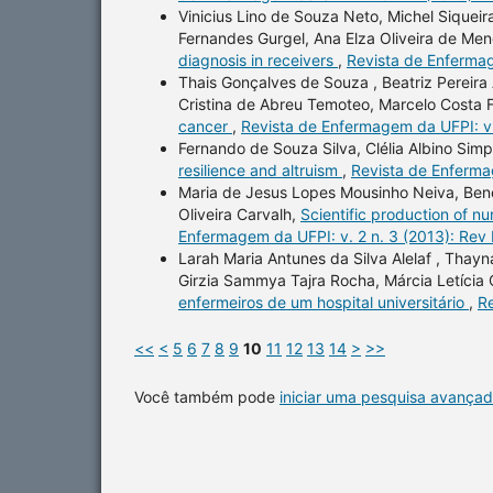
Vinicius Lino de Souza Neto, Michel Siquei
Fernandes Gurgel, Ana Elza Oliveira de Men
diagnosis in receivers
,
Revista de Enfermag
Thais Gonçalves de Souza , Beatriz Pereira 
Cristina de Abreu Temoteo, Marcelo Costa
cancer
,
Revista de Enfermagem da UFPI: v.
Fernando de Souza Silva, Clélia Albino Sim
resilience and altruism
,
Revista de Enferma
Maria de Jesus Lopes Mousinho Neiva, Benevi
Oliveira Carvalh,
Scientific production of nu
Enfermagem da UFPI: v. 2 n. 3 (2013): Rev
Larah Maria Antunes da Silva Alelaf , Thayn
Girzia Sammya Tajra Rocha, Márcia Letícia 
enfermeiros de um hospital universitário
,
Re
<<
<
5
6
7
8
9
10
11
12
13
14
>
>>
Você também pode
iniciar uma pesquisa avançad