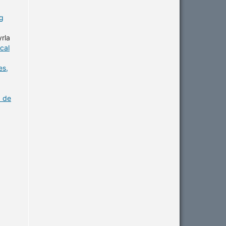
ng
yrla
cal
es,
a de