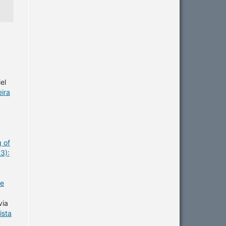
el
eira
g of
3):
de
via
ista