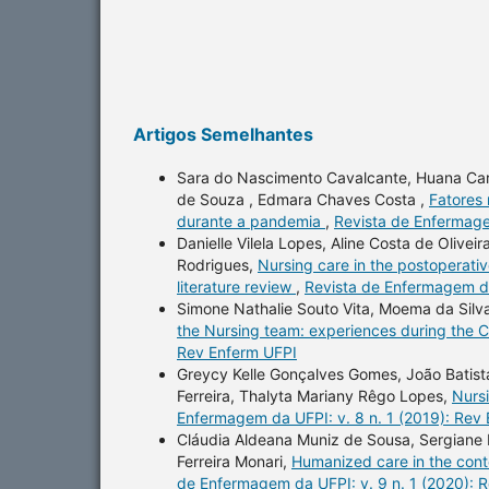
Artigos Semelhantes
Sara do Nascimento Cavalcante, Huana Caro
de Souza , Edmara Chaves Costa ,
Fatores 
durante a pandemia
,
Revista de Enfermage
Danielle Vilela Lopes, Aline Costa de Olive
Rodrigues,
Nursing care in the postoperativ
literature review
,
Revista de Enfermagem da
Simone Nathalie Souto Vita, Moema da Silv
the Nursing team: experiences during th
Rev Enferm UFPI
Greycy Kelle Gonçalves Gomes, João Batist
Ferreira, Thalyta Mariany Rêgo Lopes,
Nursi
Enfermagem da UFPI: v. 8 n. 1 (2019): Rev
Cláudia Aldeana Muniz de Sousa, Sergiane M
Ferreira Monari,
Humanized care in the cont
de Enfermagem da UFPI: v. 9 n. 1 (2020): 