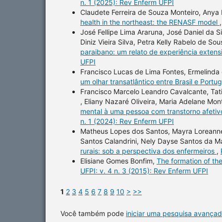
n. 1 (2025): Rev Enferm UFPI
Claudete Ferreira de Souza Monteiro, Anya
health in the northeast: the RENASF model
José Fellipe Lima Araruna, José Daniel da Si
Diniz Vieira Silva, Petra Kelly Rabelo de S
paraibano: um relato de experiência extens
UFPI
Francisco Lucas de Lima Fontes, Ermelinda
um olhar transatlântico entre Brasil e Portu
Francisco Marcelo Leandro Cavalcante, Ta
, Eliany Nazaré Oliveira, Maria Adelane Mon
mental à uma pessoa com transtorno afetivo
n. 1 (2024): Rev Enferm UFPI
Matheus Lopes dos Santos, Mayra Loreanne
Santos Calandrini, Nely Dayse Santos da M
rurais: sob a perspectiva dos enfermeiros
,
Elisiane Gomes Bonfim,
The formation of the
UFPI: v. 4 n. 3 (2015): Rev Enferm UFPI
1
2
3
4
5
6
7
8
9
10
>
>>
Você também pode
iniciar uma pesquisa avançad