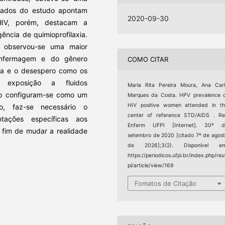
ados do estudo apontam
2020-09-30
HIV, porém, destacam a
ência de quimioprofilaxia.
, observou-se uma maior
 enfermagem e do gênero
COMO CITAR
pa e o desespero como os
 exposição a fluidos
Maria Rita Pereira Moura, Ana Car
ho configuram-se como um
Marques da Costa. HPV prevalence 
HIV positive women attended in t
o, faz-se necessário o
center of reference STD/AIDS . R
tações específicas aos
Enferm UFPI [Internet]. 30º d
a fim de mudar a realidade
setembro de 2020 [citado 7º de agos
de 2026];3(2). Disponível em
https://periodicos.ufpi.br/index.php/reu
pi/article/view/169
Fomatos de Citação