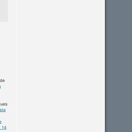
 de
s
gues
sta
e
. 14