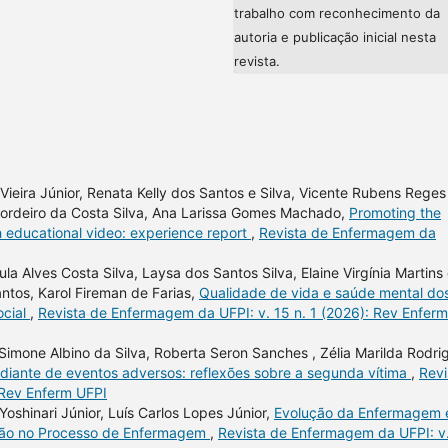
trabalho com reconhecimento da
autoria e publicação inicial nesta
revista.
Vieira Júnior, Renata Kelly dos Santos e Silva, Vicente Rubens Reges
 Cordeiro da Costa Silva, Ana Larissa Gomes Machado,
Promoting the
h educational video: experience report
,
Revista de Enfermagem da
la Alves Costa Silva, Laysa dos Santos Silva, Elaine Virgínia Martins
ntos, Karol Fireman de Farias,
Qualidade de vida e saúde mental do
ocial
,
Revista de Enfermagem da UFPI: v. 15 n. 1 (2026): Rev Enferm
n, Simone Albino da Silva, Roberta Seron Sanches , Zélia Marilda Rodri
 diante de eventos adversos: reflexões sobre a segunda vítima
,
Revi
 Rev Enferm UFPI
Yoshinari Júnior, Luís Carlos Lopes Júnior,
Evolução da Enfermagem 
zação no Processo de Enfermagem
,
Revista de Enfermagem da UFPI: v