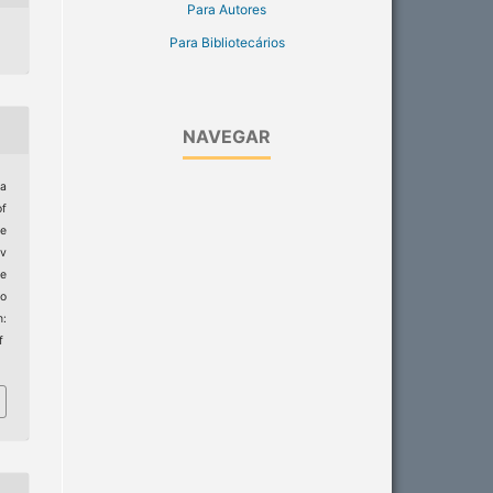
Para Autores
Para Bibliotecários
NAVEGAR
la
of
he
ev
e
to
:
f