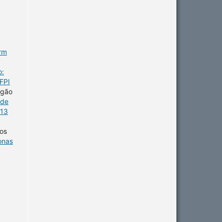
erm
o:
FPI
agão
úde
 13
os
onas