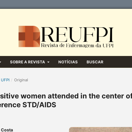
SOBRE A REVISTA
NOTÍCIAS
BUSCAR
 UFPI
/
Original
sitive women attended in the center o
erence STD/AIDS
a Costa