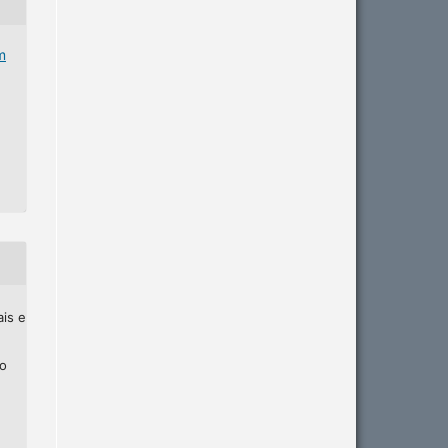
m
ais e
ho