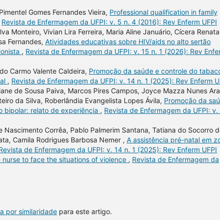
 Pimentel Gomes Fernandes Vieira,
Professional qualification in family
,
Revista de Enfermagem da UFPI: v. 5 n. 4 (2016): Rev Enferm UFPI
lva Monteiro, Vivian Lira Ferreira, Maria Aline Januário, Cícera Renata
ousa Fernandes,
Atividades educativas sobre HIV/aids no alto sertão
ionista
,
Revista de Enfermagem da UFPI: v. 15 n. 1 (2026): Rev Enf
 do Carmo Valente Caldeira,
Promoção da saúde e controle do tabac
gal
,
Revista de Enfermagem da UFPI: v. 14 n. 1 (2025): Rev Enferm U
tiane de Sousa Paiva, Marcos Pires Campos, Joyce Mazza Nunes Ar
teiro da Silva, Roberlândia Evangelista Lopes Ávila,
Promoção da sa
 bipolar: relato de experiência
,
Revista de Enfermagem da UFPI: v.
 Nascimento Corrêa, Pablo Palmerim Santana, Tatiana do Socorro d
ata, Camila Rodrigues Barbosa Nemer ,
A assistência pré-natal em z
Revista de Enfermagem da UFPI: v. 14 n. 1 (2025): Rev Enferm UFPI
 nurse to face the situations of violence
,
Revista de Enfermagem da
a por similaridade
para este artigo.