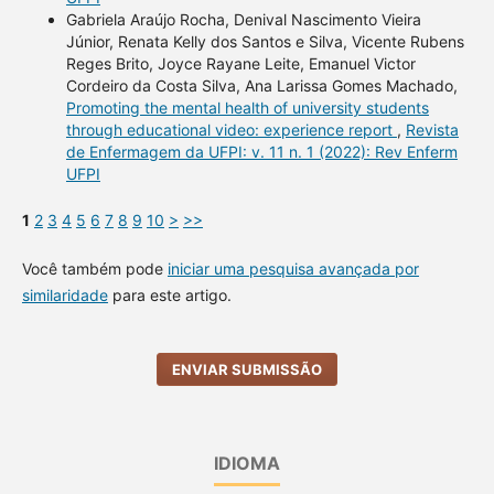
Gabriela Araújo Rocha, Denival Nascimento Vieira
Júnior, Renata Kelly dos Santos e Silva, Vicente Rubens
Reges Brito, Joyce Rayane Leite, Emanuel Victor
Cordeiro da Costa Silva, Ana Larissa Gomes Machado,
Promoting the mental health of university students
through educational video: experience report
,
Revista
de Enfermagem da UFPI: v. 11 n. 1 (2022): Rev Enferm
UFPI
1
2
3
4
5
6
7
8
9
10
>
>>
Você também pode
iniciar uma pesquisa avançada por
similaridade
para este artigo.
ENVIAR SUBMISSÃO
IDIOMA