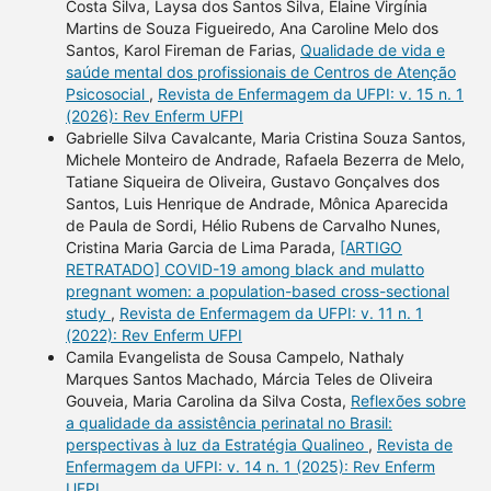
Costa Silva, Laysa dos Santos Silva, Elaine Virgínia
Martins de Souza Figueiredo, Ana Caroline Melo dos
Santos, Karol Fireman de Farias,
Qualidade de vida e
saúde mental dos profissionais de Centros de Atenção
Psicosocial
,
Revista de Enfermagem da UFPI: v. 15 n. 1
(2026): Rev Enferm UFPI
Gabrielle Silva Cavalcante, Maria Cristina Souza Santos,
Michele Monteiro de Andrade, Rafaela Bezerra de Melo,
Tatiane Siqueira de Oliveira, Gustavo Gonçalves dos
Santos, Luis Henrique de Andrade, Mônica Aparecida
de Paula de Sordi, Hélio Rubens de Carvalho Nunes,
Cristina Maria Garcia de Lima Parada,
[ARTIGO
RETRATADO] COVID-19 among black and mulatto
pregnant women: a population-based cross-sectional
study
,
Revista de Enfermagem da UFPI: v. 11 n. 1
(2022): Rev Enferm UFPI
Camila Evangelista de Sousa Campelo, Nathaly
Marques Santos Machado, Márcia Teles de Oliveira
Gouveia, Maria Carolina da Silva Costa,
Reflexões sobre
a qualidade da assistência perinatal no Brasil:
perspectivas à luz da Estratégia Qualineo
,
Revista de
Enfermagem da UFPI: v. 14 n. 1 (2025): Rev Enferm
UFPI