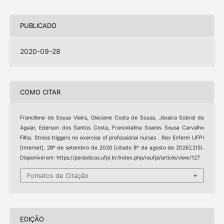
PUBLICADO
2020-09-28
COMO CITAR
Francilene de Sousa Vieira, Gleciane Costa de Sousa, Jéssica Sobral de
Aguiar, Ederson dos Santos Costa, Francidalma Soares Sousa Carvalho
Filha. Stress triggers no exercise of professional nurses . Rev Enferm UFPI
[Internet]. 28º de setembro de 2020 [citado 8º de agosto de 2026];2(5).
Disponível em: https://periodicos.ufpi.br/index.php/reufpi/article/view/127
Fomatos de Citação
EDIÇÃO