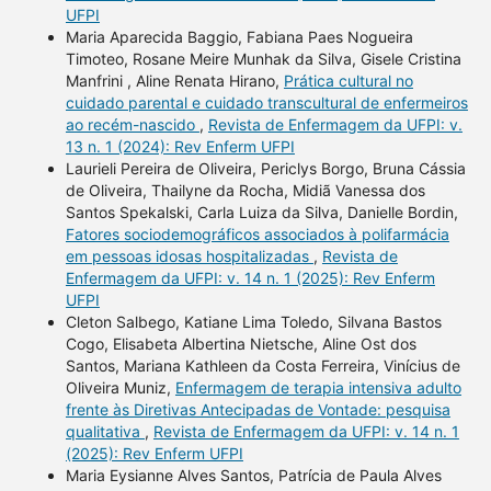
UFPI
Maria Aparecida Baggio, Fabiana Paes Nogueira
Timoteo, Rosane Meire Munhak da Silva, Gisele Cristina
Manfrini , Aline Renata Hirano,
Prática cultural no
cuidado parental e cuidado transcultural de enfermeiros
ao recém-nascido
,
Revista de Enfermagem da UFPI: v.
13 n. 1 (2024): Rev Enferm UFPI
Laurieli Pereira de Oliveira, Periclys Borgo, Bruna Cássia
de Oliveira, Thailyne da Rocha, Midiã Vanessa dos
Santos Spekalski, Carla Luiza da Silva, Danielle Bordin,
Fatores sociodemográficos associados à polifarmácia
em pessoas idosas hospitalizadas
,
Revista de
Enfermagem da UFPI: v. 14 n. 1 (2025): Rev Enferm
UFPI
Cleton Salbego, Katiane Lima Toledo, Silvana Bastos
Cogo, Elisabeta Albertina Nietsche, Aline Ost dos
Santos, Mariana Kathleen da Costa Ferreira, Vinícius de
Oliveira Muniz,
Enfermagem de terapia intensiva adulto
frente às Diretivas Antecipadas de Vontade: pesquisa
qualitativa
,
Revista de Enfermagem da UFPI: v. 14 n. 1
(2025): Rev Enferm UFPI
Maria Eysianne Alves Santos, Patrícia de Paula Alves